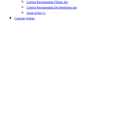
Carteira Recomendada FIIs
em alta
Carteira Recomendada Dividendos
em alta
Smart Ações 5+
Carteiras globais