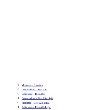
Moderada – Rico Alfa
Conservadora – Rico Alfa
Sofisticada – Rico Alfa
Conservadora – Rico Alfa Light
Moderada – Rico Alfa Light
Sofisticada – Rico Alfa Light