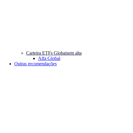
Carteira ETFs Globais
em alta
Alfa Global
Outras recomendações