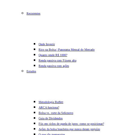
Recorrentes
Onde Investir
Rico na Bolsa | Panorama Mensal do Mercado
Quanto rende R$ 1000?
Renda passiva com Fiis
em alta
Renda passiva com ações
Estudos
Metodologia Buffett
ARCA funciona?
Bolsa vs. corte da Selic
novo
Guia de Dividendos
Fiis em ciclos de queda de juros: como se posicionar?
Ações da bolsa brasileira que nunca deram prejuízo
O que são memecoins