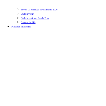
Ebook Da Meta Ao Investimento 2026
Onde investir
Onde investir em Renda Fixa
Carteira de FIIs
Planilhas financeiras