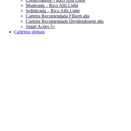
Conservadora – Rico Alfa Light
Moderada – Rico Alfa Light
Sofisticada – Rico Alfa Light
Carteira Recomendada FIIs
em alta
Carteira Recomendada Dividendos
em alta
Smart Ações 5+
Carteiras globais