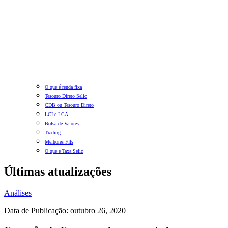
O que é renda fixa
Tesouro Direto Selic
CDB ou Tesouro Direto
LCI e LCA
Bolsa de Valores
Trading
Melhores FIIs
O que é Taxa Selic
Últimas atualizações
Análises
Data de Publicação: outubro 26, 2020