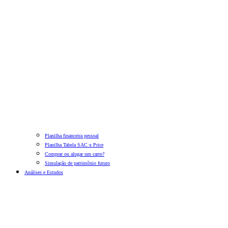
Planilha financeira pessoal
Planilha Tabela SAC x Price
Comprar ou alugar um carro?
Simulação de patrimônio futuro
Análises e Estudos