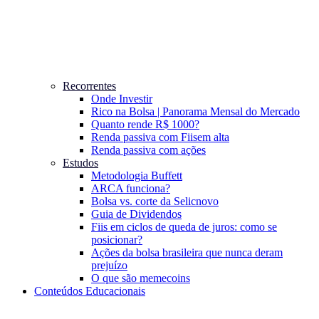
Recorrentes
Onde Investir
Rico na Bolsa | Panorama Mensal do Mercado
Quanto rende R$ 1000?
Renda passiva com Fiis
em alta
Renda passiva com ações
Estudos
Metodologia Buffett
ARCA funciona?
Bolsa vs. corte da Selic
novo
Guia de Dividendos
Fiis em ciclos de queda de juros: como se
posicionar?
Ações da bolsa brasileira que nunca deram
prejuízo
O que são memecoins
Conteúdos Educacionais