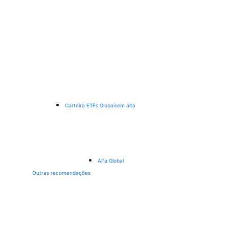
Carteira ETFs Globais
em alta
Alfa Global
Outras recomendações