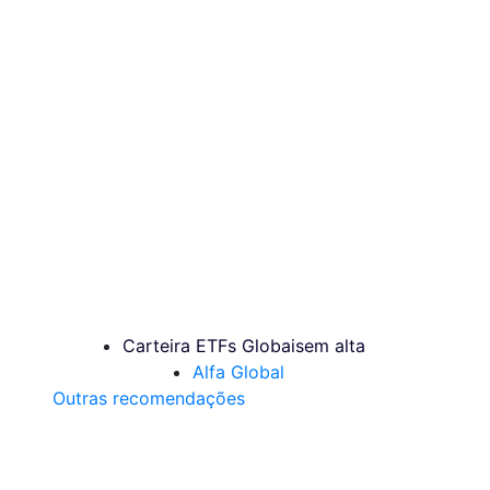
Carteira ETFs Globais
em alta
Alfa Global
Outras recomendações