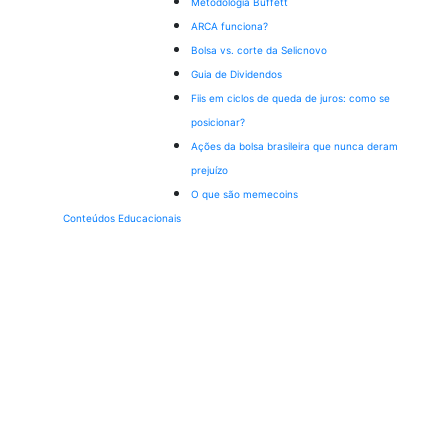
Metodologia Buffett
ARCA funciona?
Bolsa vs. corte da Selic
novo
Guia de Dividendos
Fiis em ciclos de queda de juros: como se
posicionar?
Ações da bolsa brasileira que nunca deram
prejuízo
O que são memecoins
Conteúdos Educacionais