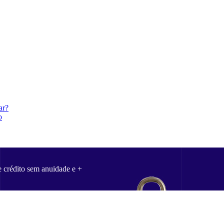
ar?
o
e crédito sem anuidade e +