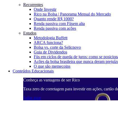
Recorrentes
Onde Investir
Rico na Bolsa | Panorama Mensal do Mercado
Quanto rende R$ 1000?
Renda passiva com Fiis
em alta
Renda passiva com ações
Estudos
Metodologia Buffett
ARCA funciona?
Bolsa vs. corte da Selic
novo
Guia de Dividendos
Fiis em ciclos de queda de juros: como se posicion
Ações da bolsa brasileira que nunca deram prejuíz
O que são memecoins
Conteúdos Educacionais
Conheça as vantagens de ser Rico
Taxa zero de corretagem para investir em ações, cartão d
Saiba mais