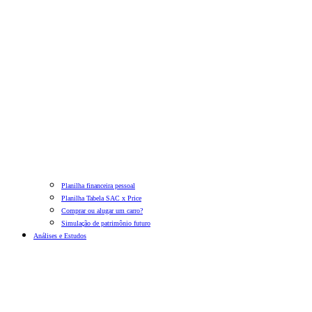
Planilha financeira pessoal
Planilha Tabela SAC x Price
Comprar ou alugar um carro?
Simulação de patrimônio futuro
Análises e Estudos