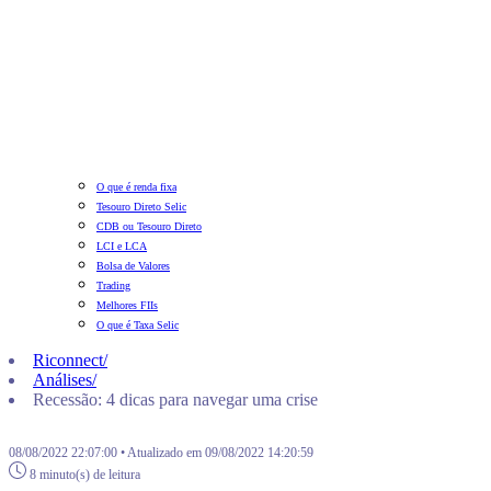
O que é renda fixa
Tesouro Direto Selic
CDB ou Tesouro Direto
LCI e LCA
Bolsa de Valores
Trading
Melhores FIIs
O que é Taxa Selic
Riconnect
/
Análises
/
Recessão: 4 dicas para navegar uma crise
08/08/2022 22:07:00 • Atualizado em 09/08/2022 14:20:59
8 minuto(s) de leitura