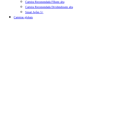
Carteira Recomendada FIIs
em alta
Carteira Recomendada Dividendos
em alta
Smart Ações 5+
Carteiras globais