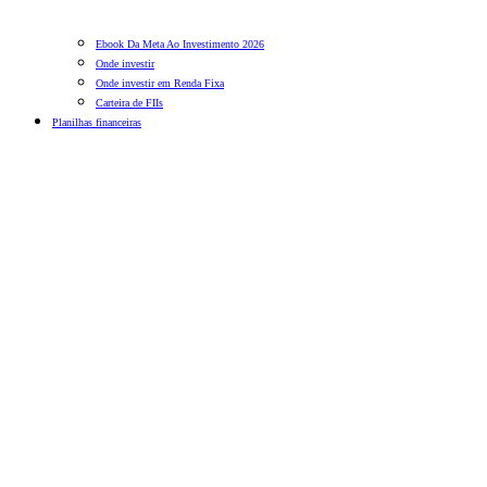
Ebook Da Meta Ao Investimento 2026
Onde investir
Onde investir em Renda Fixa
Carteira de FIIs
Planilhas financeiras