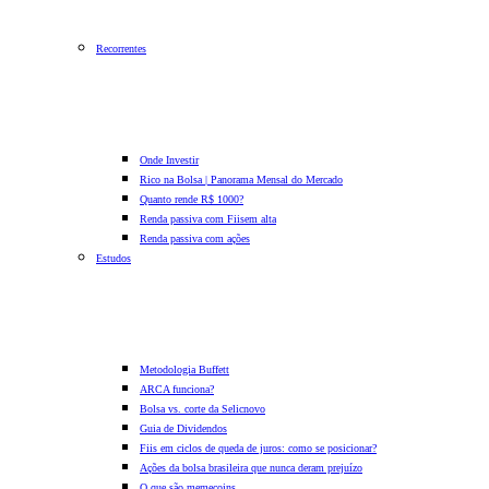
Recorrentes
Onde Investir
Rico na Bolsa | Panorama Mensal do Mercado
Quanto rende R$ 1000?
Renda passiva com Fiis
em alta
Renda passiva com ações
Estudos
Metodologia Buffett
ARCA funciona?
Bolsa vs. corte da Selic
novo
Guia de Dividendos
Fiis em ciclos de queda de juros: como se posicionar?
Ações da bolsa brasileira que nunca deram prejuízo
O que são memecoins