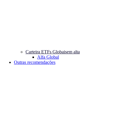
Carteira ETFs Globais
em alta
Alfa Global
Outras recomendações