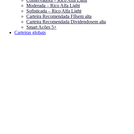
Conservadora – Rico Alfa Light
Moderada – Rico Alfa Light
Sofisticada – Rico Alfa Light
Carteira Recomendada FIIs
em alta
Carteira Recomendada Dividendos
em alta
Smart Ações 5+
Carteiras globais