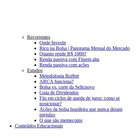
Recorrentes
Onde Investir
Rico na Bolsa | Panorama Mensal do Mercado
Quanto rende R$ 1000?
Renda passiva com Fiis
em alta
Renda passiva com ações
Estudos
Metodologia Buffett
ARCA funciona?
Bolsa vs. corte da Selic
novo
Guia de Dividendos
Fiis em ciclos de queda de juros: como se
posicionar?
Ações da bolsa brasileira que nunca deram
prejuízo
O que são memecoins
Conteúdos Educacionais