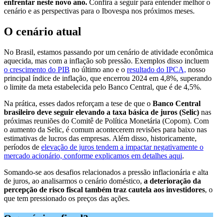
enfrentar neste novo ano.
Confira a seguir para entender melhor o
cenário e as perspectivas para o Ibovespa nos próximos meses.
O cenário atual
No Brasil, estamos passando por um cenário de atividade econômica
aquecida, mas com a inflação sob pressão. Exemplos disso incluem
o crescimento do PIB
no último ano e o
resultado do IPCA,
nosso
principal índice de inflação, que encerrou 2024 em 4,8%, superando
o limite da meta estabelecida pelo Banco Central, que é de 4,5%.
Na prática, esses dados reforçam a tese de que o
Banco Central
brasileiro deve seguir elevando a taxa básica de juros (Selic)
nas
próximas reuniões do Comitê de Política Monetária (Copom). Com
o aumento da Selic, é comum acontecerem revisões para baixo nas
estimativas de lucros das empresas. Além disso, historicamente,
períodos de
elevação de juros tendem a impactar negativamente o
mercado acionário, conforme explicamos em detalhes aqui
.
Somando-se aos desafios relacionados a pressão inflacionária e alta
de juros, ao analisarmos o cenário doméstico,
a deterioração da
percepção de risco fiscal também traz cautela aos investidores
, o
que tem pressionado os preços das ações.