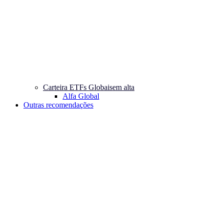
Carteira ETFs Globais
em alta
Alfa Global
Outras recomendações