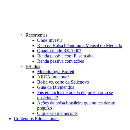
Recorrentes
Onde Investir
Rico na Bolsa | Panorama Mensal do Mercado
Quanto rende R$ 1000?
Renda passiva com Fiis
em alta
Renda passiva com ações
Estudos
Metodologia Buffett
ARCA funciona?
Bolsa vs. corte da Selic
novo
Guia de Dividendos
Fiis em ciclos de queda de juros: como se
posicionar?
Ações da bolsa brasileira que nunca deram
prejuízo
O que são memecoins
Conteúdos Educacionais