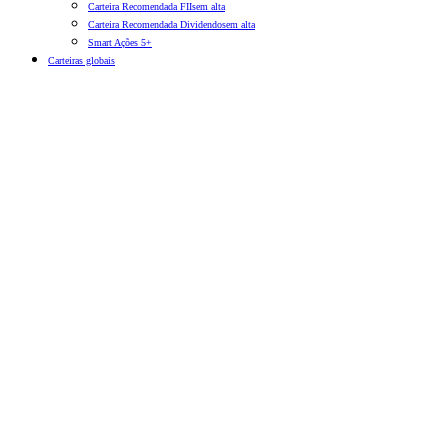
Carteira Recomendada FIIs
em alta
Carteira Recomendada Dividendos
em alta
Smart Ações 5+
Carteiras globais