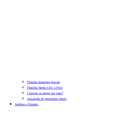
Planilha financeira pessoal
Planilha Tabela SAC x Price
Comprar ou alugar um carro?
Simulação de patrimônio futuro
Análises e Estudos