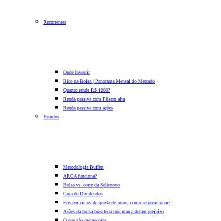
Recorrentes
Onde Investir
Rico na Bolsa | Panorama Mensal do Mercado
Quanto rende R$ 1000?
Renda passiva com Fiis
em alta
Renda passiva com ações
Estudos
Metodologia Buffett
ARCA funciona?
Bolsa vs. corte da Selic
novo
Guia de Dividendos
Fiis em ciclos de queda de juros: como se posicionar?
Ações da bolsa brasileira que nunca deram prejuízo
O que são memecoins