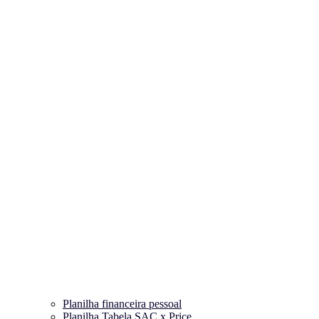
Planilha financeira pessoal
Planilha Tabela SAC x Price