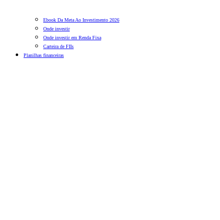
Ebook Da Meta Ao Investimento 2026
Onde investir
Onde investir em Renda Fixa
Carteira de FIIs
Planilhas financeiras