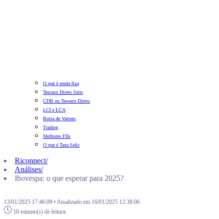
O que é renda fixa
Tesouro Direto Selic
CDB ou Tesouro Direto
LCI e LCA
Bolsa de Valores
Trading
Melhores FIIs
O que é Taxa Selic
Riconnect
/
Análises
/
Ibovespa: o que esperar para 2025?
13/01/2025 17:46:09 • Atualizado em 16/01/2025 12:38:06
10 minuto(s) de leitura