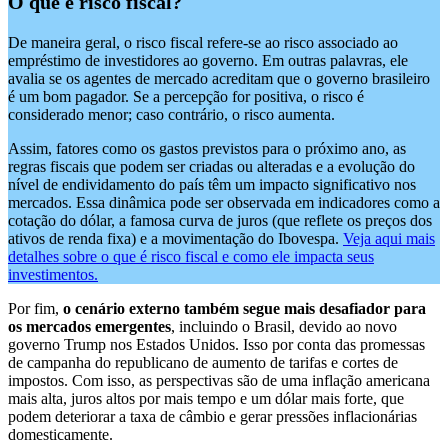
O que é risco fiscal?
De maneira geral, o risco fiscal refere-se ao risco associado ao
empréstimo de investidores ao governo. Em outras palavras, ele
avalia se os agentes de mercado acreditam que o governo brasileiro
é um bom pagador. Se a percepção for positiva, o risco é
considerado menor; caso contrário, o risco aumenta.
Assim, fatores como os gastos previstos para o próximo ano, as
regras fiscais que podem ser criadas ou alteradas e a evolução do
nível de endividamento do país têm um impacto significativo nos
mercados. Essa dinâmica pode ser observada em indicadores como a
cotação do dólar, a famosa curva de juros (que reflete os preços dos
ativos de renda fixa) e a movimentação do Ibovespa.
Veja a
qui mais
detalhes sobre o que é risco fiscal e como ele impacta seus
investimentos.
Por fim,
o cenário externo também segue mais desafiador para
os mercados emergentes
, incluindo o Brasil, devido ao novo
governo Trump nos Estados Unidos. Isso por conta das promessas
de campanha do republicano de aumento de tarifas e cortes de
impostos. Com isso, as perspectivas são de uma inflação americana
mais alta, juros altos por mais tempo e um dólar mais forte, que
podem deteriorar a taxa de câmbio e gerar pressões inflacionárias
domesticamente.