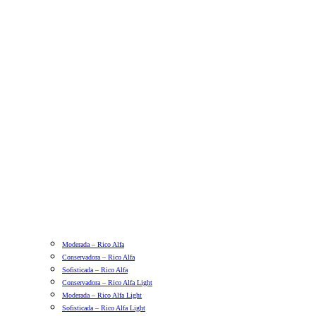
Moderada – Rico Alfa
Conservadora – Rico Alfa
Sofisticada – Rico Alfa
Conservadora – Rico Alfa Light
Moderada – Rico Alfa Light
Sofisticada – Rico Alfa Light