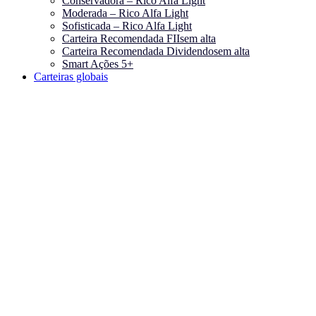
Conservadora – Rico Alfa Light
Moderada – Rico Alfa Light
Sofisticada – Rico Alfa Light
Carteira Recomendada FIIs
em alta
Carteira Recomendada Dividendos
em alta
Smart Ações 5+
Carteiras globais