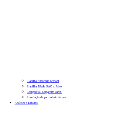
Planilha financeira pessoal
Planilha Tabela SAC x Price
Comprar ou alugar um carro?
Simulação de patrimônio futuro
Análises e Estudos