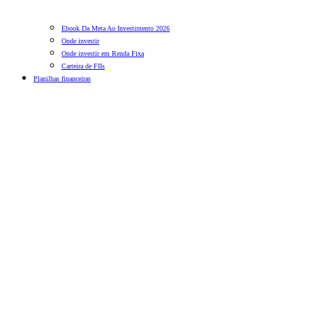
Ebook Da Meta Ao Investimento 2026
Onde investir
Onde investir em Renda Fixa
Carteira de FIIs
Planilhas financeiras