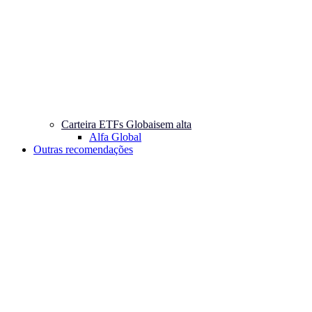
Carteira ETFs Globais
em alta
Alfa Global
Outras recomendações