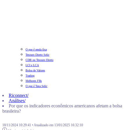
O que é renda fixa
Tesouro Direto Selic
CDB ou Tesouro Direto
LCI e LCA
Bolsa de Valores
Trading
Melhores FIIs
O que é Taxa Selic
Riconnect
/
Análises
/
Por que os indicadores econômicos americanos afetam a bolsa
brasileira?
18/11/2024 10:29:41 • Atualizado em 13/01/2025 16:32:10