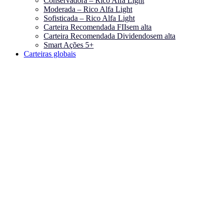
Conservadora – Rico Alfa Light
Moderada – Rico Alfa Light
Sofisticada – Rico Alfa Light
Carteira Recomendada FIIs
em alta
Carteira Recomendada Dividendos
em alta
Smart Ações 5+
Carteiras globais