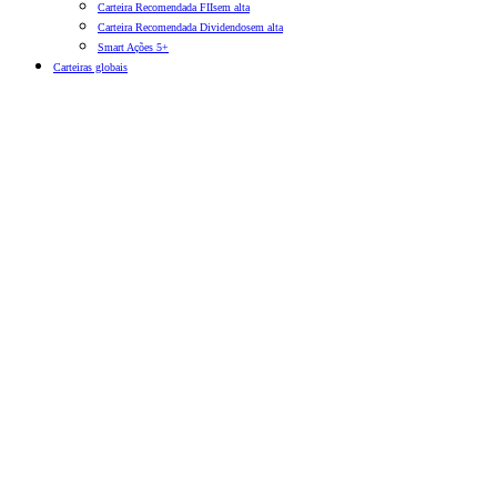
Carteira Recomendada FIIs
em alta
Carteira Recomendada Dividendos
em alta
Smart Ações 5+
Carteiras globais