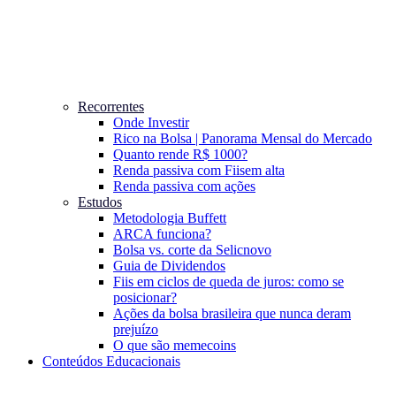
Recorrentes
Onde Investir
Rico na Bolsa | Panorama Mensal do Mercado
Quanto rende R$ 1000?
Renda passiva com Fiis
em alta
Renda passiva com ações
Estudos
Metodologia Buffett
ARCA funciona?
Bolsa vs. corte da Selic
novo
Guia de Dividendos
Fiis em ciclos de queda de juros: como se
posicionar?
Ações da bolsa brasileira que nunca deram
prejuízo
O que são memecoins
Conteúdos Educacionais