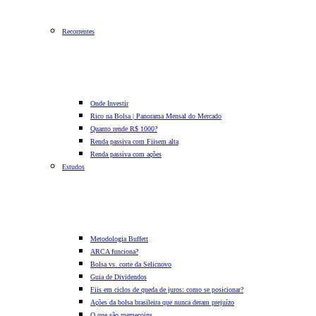
Recorrentes
Onde Investir
Rico na Bolsa | Panorama Mensal do Mercado
Quanto rende R$ 1000?
Renda passiva com Fiis
em alta
Renda passiva com ações
Estudos
Metodologia Buffett
ARCA funciona?
Bolsa vs. corte da Selic
novo
Guia de Dividendos
Fiis em ciclos de queda de juros: como se posicionar?
Ações da bolsa brasileira que nunca deram prejuízo
O que são memecoins