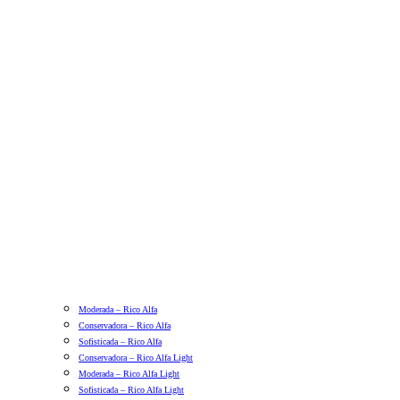
Moderada – Rico Alfa
Conservadora – Rico Alfa
Sofisticada – Rico Alfa
Conservadora – Rico Alfa Light
Moderada – Rico Alfa Light
Sofisticada – Rico Alfa Light