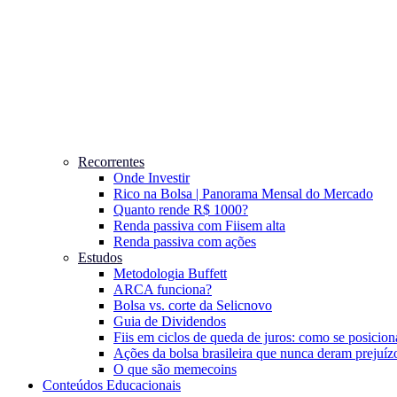
Recorrentes
Onde Investir
Rico na Bolsa | Panorama Mensal do Mercado
Quanto rende R$ 1000?
Renda passiva com Fiis
em alta
Renda passiva com ações
Estudos
Metodologia Buffett
ARCA funciona?
Bolsa vs. corte da Selic
novo
Guia de Dividendos
Fiis em ciclos de queda de juros: como se posicion
Ações da bolsa brasileira que nunca deram prejuíz
O que são memecoins
Conteúdos Educacionais