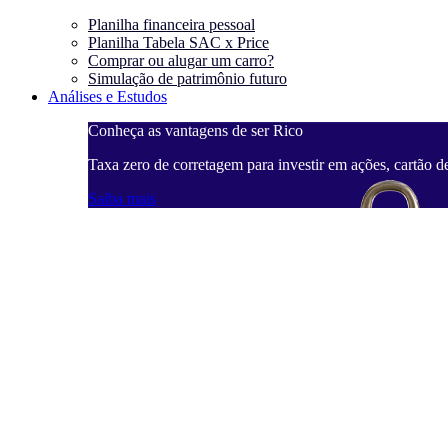
Planilha financeira pessoal
Planilha Tabela SAC x Price
Comprar ou alugar um carro?
Simulação de patrimônio futuro
Análises e Estudos
Conheça as vantagens de ser Rico
Taxa zero de corretagem para investir em ações, cartão d
Saiba mais