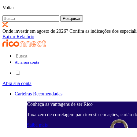
Voltar
Pesquisar
por:
Onde investir em agosto de 2026? Confira as indicações dos especiali
Baixar Relatório
Abra sua conta
Abra sua conta
Carteiras Recomendadas
Conheça as vantagens de ser Rico
Taxa zero de corretagem para investir em ações, cartão d
Saiba mais