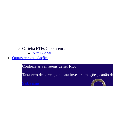
Carteira ETFs Globais
em alta
Alfa Global
Outras recomendações
Conheça as vantagens de ser Rico
Taxa zero de corretagem para investir em ações, cartão d
Saiba mais