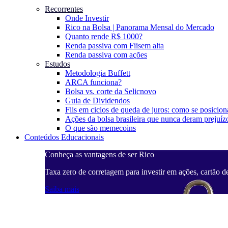
Recorrentes
Onde Investir
Rico na Bolsa | Panorama Mensal do Mercado
Quanto rende R$ 1000?
Renda passiva com Fiis
em alta
Renda passiva com ações
Estudos
Metodologia Buffett
ARCA funciona?
Bolsa vs. corte da Selic
novo
Guia de Dividendos
Fiis em ciclos de queda de juros: como se posicion
Ações da bolsa brasileira que nunca deram prejuíz
O que são memecoins
Conteúdos Educacionais
Conheça as vantagens de ser Rico
Taxa zero de corretagem para investir em ações, cartão d
Saiba mais