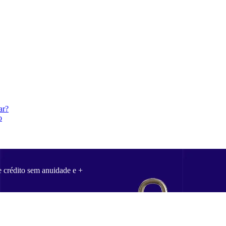
ar?
o
e crédito sem anuidade e +