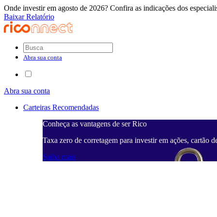
Onde investir em agosto de 2026? Confira as indicações dos especiali
Baixar Relatório
Abra sua conta
Abra sua conta
Carteiras Recomendadas
Conheça as vantagens de ser Rico
Taxa zero de corretagem para investir em ações, cartão d
Saiba mais