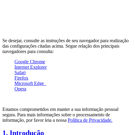
os cookies. Informamos que isso pode impedir que algumas
páginas sejam exibidas corretamente. Esta configuração
também deve ser realizada em seu navegador, acessando a
seção de configurações/preferências de privacidade, onde
você pode fazer a configuração se deseja aceitar, bloquear ou
receber solicitações sobre cookies primários e de terceiros.
Se desejar, consulte as instruções de seu navegador para realização
das configurações citadas acima. Segue relação dos principais
navegadores para consulta:
Google Chrome
Internet Explorer
Safari
Firefox
Microsoft Edge
Opera
Informação adicional
Estamos comprometidos em manter a sua informação pessoal
segura. Para mais informações sobre o processamento de
informação, por favor leia a nossa
Política de Privacidade.
1. Introdução