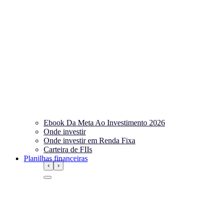
Ebook Da Meta Ao Investimento 2026
Onde investir
Onde investir em Renda Fixa
Carteira de FIIs
Planilhas financeiras
‹
›