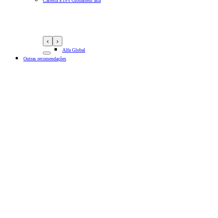
Carteira ETFs Globais
em alta
‹
›
Alfa Global
Outras recomendações