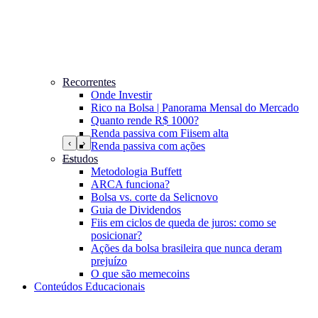
Recorrentes
Onde Investir
Rico na Bolsa | Panorama Mensal do Mercado
Quanto rende R$ 1000?
Renda passiva com Fiis
em alta
‹
›
Renda passiva com ações
Estudos
Metodologia Buffett
ARCA funciona?
Bolsa vs. corte da Selic
novo
Guia de Dividendos
Fiis em ciclos de queda de juros: como se
posicionar?
Ações da bolsa brasileira que nunca deram
prejuízo
O que são memecoins
Conteúdos Educacionais