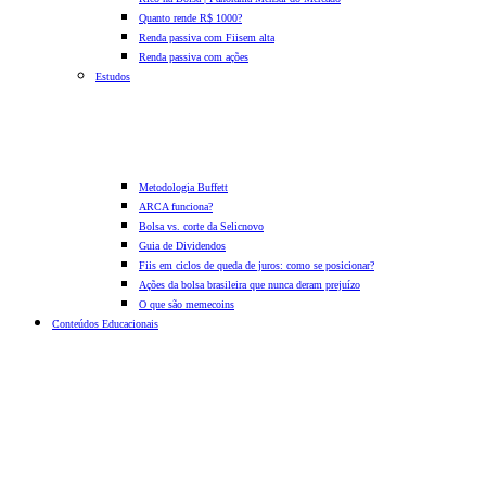
Quanto rende R$ 1000?
Renda passiva com Fiis
em alta
Renda passiva com ações
Estudos
Metodologia Buffett
ARCA funciona?
Bolsa vs. corte da Selic
novo
Guia de Dividendos
Fiis em ciclos de queda de juros: como se posicionar?
Ações da bolsa brasileira que nunca deram prejuízo
O que são memecoins
Conteúdos Educacionais