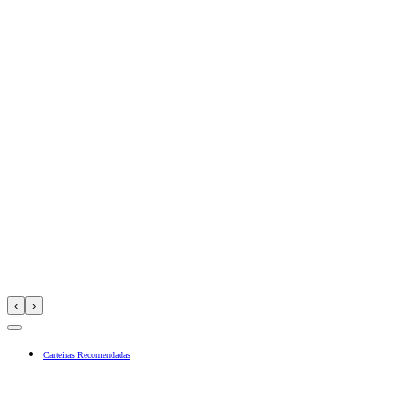
‹
›
Carteiras Recomendadas