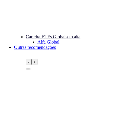
Carteira ETFs Globais
em alta
Alfa Global
Outras recomendações
‹
›