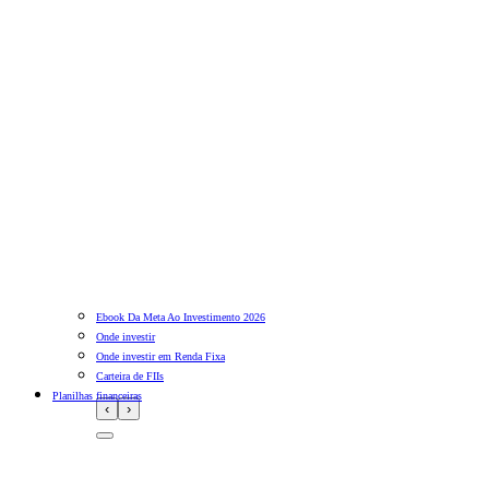
Ebook Da Meta Ao Investimento 2026
Onde investir
Onde investir em Renda Fixa
Carteira de FIIs
Planilhas financeiras
‹
›