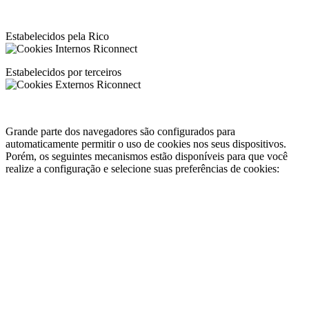
Tabela de Cookies
Estabelecidos pela Rico
Estabelecidos por terceiros
Configurações e Preferências de Cookies
Grande parte dos navegadores são configurados para
automaticamente permitir o uso de cookies nos seus dispositivos.
Porém, os seguintes mecanismos estão disponíveis para que você
realize a configuração e selecione suas preferências de cookies:
Preferências de Cookies
– Ao acessar o nosso portal, será
apresentado o banner de gestão de preferências de cookies,
onde podem ser configuradas as categorias de cookies
permitidas ou pode-se aceitar o uso de todos os cookies.
Excluir Cookies
– Para realizar a exclusão dos cookies
coletados em seu dispositivo, você deve acessar a seção de
configurações/preferências de seu navegador e buscar pela
opção de excluir dados de navegação e cookies.
Bloquear ou Permitir Cookies
– Se não desejar que os sites
armazenem cookies em seu computador, você pode bloquear