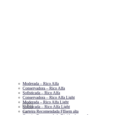
Moderada – Rico Alfa
Conservadora – Rico Alfa
Sofisticada – Rico Alfa
Conservadora – Rico Alfa Light
Moderada – Rico Alfa Light
‹
›
Sofisticada – Rico Alfa Light
Carteira Recomendada FIIs
em alta