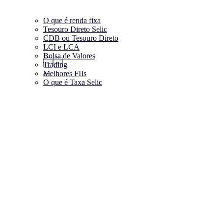
O que é renda fixa
Tesouro Direto Selic
CDB ou Tesouro Direto
LCI e LCA
Bolsa de Valores
‹
›
Trading
Melhores FIIs
O que é Taxa Selic