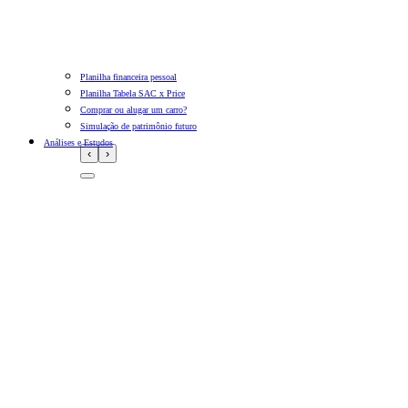
Planilha financeira pessoal
Planilha Tabela SAC x Price
Comprar ou alugar um carro?
Simulação de patrimônio futuro
Análises e Estudos
‹
›