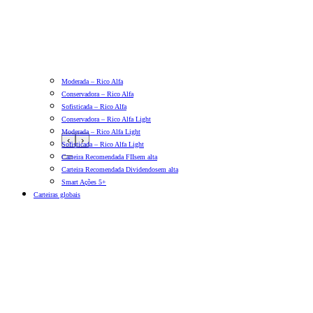
Moderada – Rico Alfa
Conservadora – Rico Alfa
Sofisticada – Rico Alfa
Conservadora – Rico Alfa Light
Moderada – Rico Alfa Light
‹
›
Sofisticada – Rico Alfa Light
Carteira Recomendada FIIs
em alta
Carteira Recomendada Dividendos
em alta
Smart Ações 5+
Carteiras globais