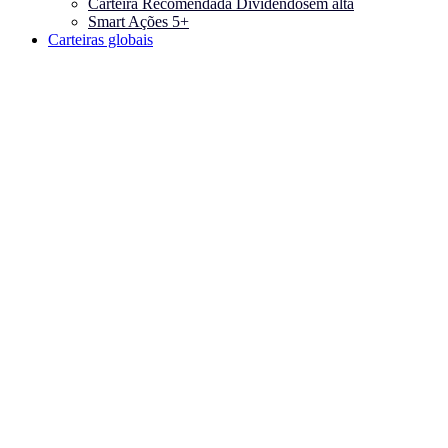
Carteira Recomendada Dividendos
em alta
Smart Ações 5+
Carteiras globais