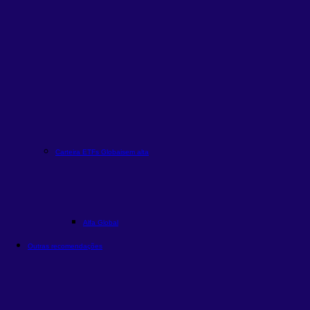
Carteira ETFs Globais
em alta
Alfa Global
Outras recomendações