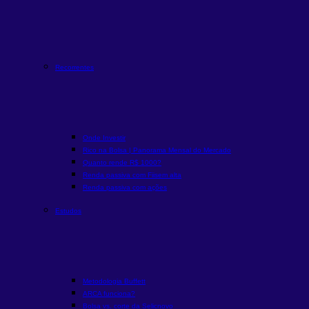
Recorrentes
Onde Investir
Rico na Bolsa | Panorama Mensal do Mercado
Quanto rende R$ 1000?
Renda passiva com Fiis
em alta
Renda passiva com ações
Estudos
Metodologia Buffett
ARCA funciona?
Bolsa vs. corte da Selic
novo