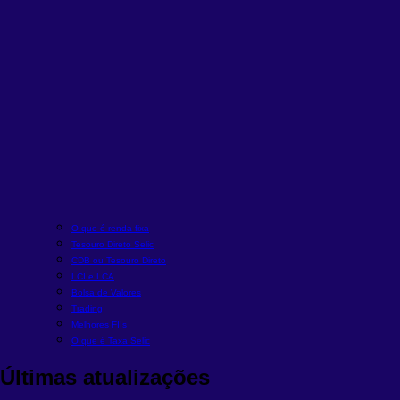
O que é renda fixa
Tesouro Direto Selic
CDB ou Tesouro Direto
LCI e LCA
Bolsa de Valores
Trading
Melhores FIIs
O que é Taxa Selic
Últimas atualizações