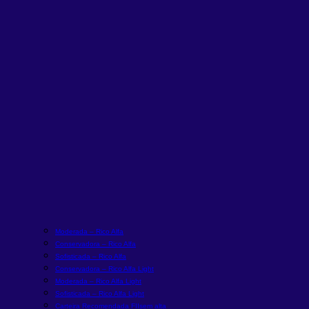
Moderada – Rico Alfa
Conservadora – Rico Alfa
Sofisticada – Rico Alfa
Conservadora – Rico Alfa Light
Moderada – Rico Alfa Light
Sofisticada – Rico Alfa Light
Carteira Recomendada FIIs
em alta