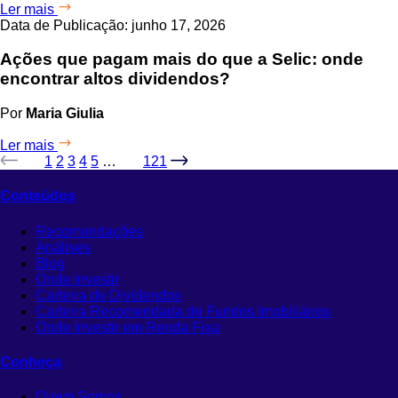
Ler mais
Data de Publicação: junho 17, 2026
Ações que pagam mais do que a Selic: onde
encontrar altos dividendos?
Por
Maria Giulia
Ler mais
1
2
3
4
5
…
121
Conteúdos
Recomendações
Análises
Blog
Onde Investir
Carteira de Dividendos
Carteira Recomendada de Fundos Imobiliários
Onde Investir em Renda Fixa
Conheça
Quem Somos