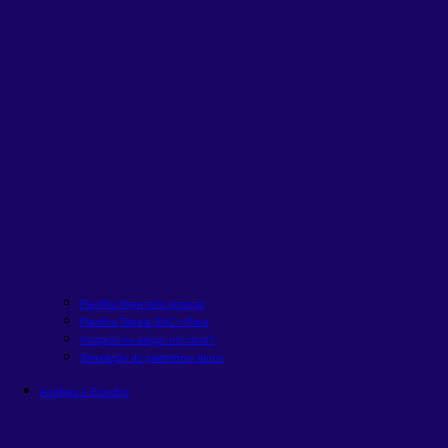
Planilha financeira pessoal
Planilha Tabela SAC x Price
Comprar ou alugar um carro?
Simulação de patrimônio futuro
Análises e Estudos