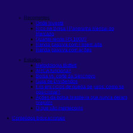
Recorrentes
Onde Investir
Rico na Bolsa | Panorama Mensal do
Mercado
Quanto rende R$ 1000?
Renda passiva com Fiis
em alta
Renda passiva com ações
Estudos
Metodologia Buffett
ARCA funciona?
Bolsa vs. corte da Selic
novo
Guia de Dividendos
Fiis em ciclos de queda de juros: como se
posicionar?
Ações da bolsa brasileira que nunca deram
prejuízo
O que são memecoins
Conteúdos Educacionais