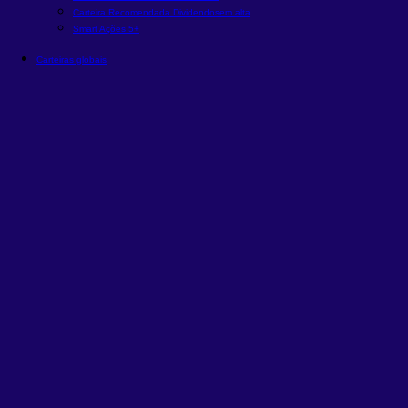
Carteira Recomendada Dividendos
em alta
Smart Ações 5+
Carteiras globais