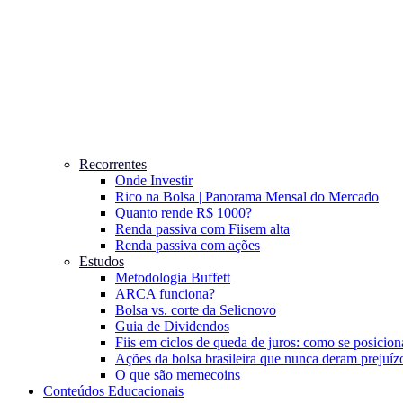
Recorrentes
Onde Investir
Rico na Bolsa | Panorama Mensal do Mercado
Quanto rende R$ 1000?
Renda passiva com Fiis
em alta
Renda passiva com ações
Estudos
Metodologia Buffett
ARCA funciona?
Bolsa vs. corte da Selic
novo
Guia de Dividendos
Fiis em ciclos de queda de juros: como se posicion
Ações da bolsa brasileira que nunca deram prejuíz
O que são memecoins
Conteúdos Educacionais