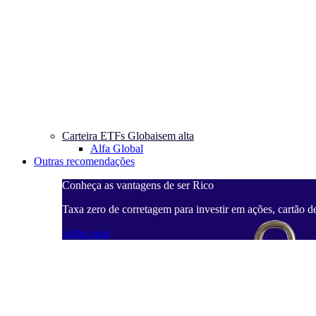
Carteira ETFs Globais
em alta
Alfa Global
Outras recomendações
Conheça as vantagens de ser Rico
Taxa zero de corretagem para investir em ações, cartão d
Saiba mais