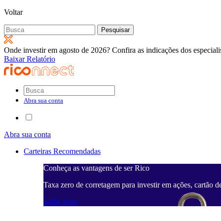
Voltar
Pesquisar
por:
Onde investir em agosto de 2026? Confira as indicações dos especiali
Baixar Relatório
Abra sua conta
Abra sua conta
Carteiras Recomendadas
Conheça as vantagens de ser Rico
Taxa zero de corretagem para investir em ações, cartão d
Saiba mais