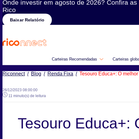
Onde investir em agosto de 2026? Confira as 
Rico
Baixar Relatório
Carteiras Recomendadas
Carteiras glob
Riconnect
/
Blog
/
Renda Fixa
/
Tesouro Educa+: O melhor 
26/12/2023 08:00:00
11 minuto(s) de leitura
Tesouro Educa+: 