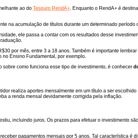
melhante ao do
Tesouro RendA+
. Enquanto o RendA+ é destina
amente na acumulação de títulos durante um determinado período
versidade, ele passa a contar com os resultados desse investim
graduação.
 R$30 por mês, entre 3 a 18 anos. Também é importante lembrar
ão no Ensino Fundamental, por exemplo.
 sobre como funciona esse tipo de investimento, é conhecer
d
dor realiza aportes mensalmente em um título a ser escolhido p
ceba a renda mensal devidamente corrigida pela inflação.
vestiu, incluindo juros. Os prazos para efetuar o investimento
ai receber pagamentos mensais por 5 anos. Tal característica é