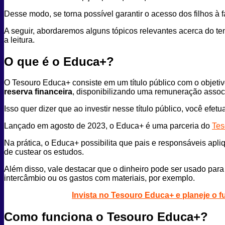
Desse modo, se torna possível garantir o acesso dos filhos à
A seguir, abordaremos alguns tópicos relevantes acerca do tem
a leitura.
O que é o Educa+?
O Tesouro Educa+ consiste em um título público com o objetivo
reserva financeira
, disponibilizando uma remuneração asso
Isso quer dizer que ao investir nesse título público, você efe
Lançado em agosto de 2023, o Educa+ é uma parceria do
Tes
Na prática, o Educa+ possibilita que pais e responsáveis apl
de custear os estudos.
Além disso, vale destacar que o dinheiro pode ser usado par
intercâmbio ou os gastos com materiais, por exemplo.
Invista no Tesouro Educa+ e p
laneje o 
Como funciona o Tesouro Educa+?