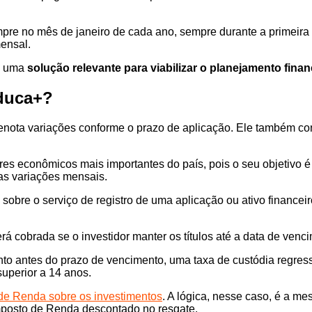
e no mês de janeiro de cada ano, sempre durante a primeira q
ensal.
mo uma
solução relevante para viabilizar o planejamento fina
Educa+?
enota variações conforme o prazo de aplicação. Ele também con
es econômicos mais importantes do país, pois o seu objetivo é
as variações mensais.
a sobre o serviço de registro de uma aplicação ou ativo financ
á cobrada se o investidor manter os títulos até a data de venc
mento antes do prazo de vencimento, uma taxa de custódia regres
uperior a 14 anos.
de Renda sobre os investimentos
. A lógica, nesse caso, é a me
Imposto de Renda descontado no resgate.