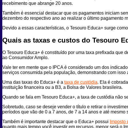
recebimento que abrange 20 anos.
Também é essencial destacar que os pagamentos iniciam sempr
dezembro do respectivo ano ao realizar o último pagamento m
Devido a essas características, o Tesouro Educa+ surge co
Quais as taxas e custos do Tesouro 
O Tesouro Educa+ é constituído por uma taxa prefixada que d
ao Consumidor Amplo.
Vale ter em mente que o IPCA é considerado um dos indicador
serviços consumida pela população, demonstrando com isso 
Uma das taxas do Educa+ é a
taxa de custódia
. Ela é cobrad
instituição financeira ou a B3, a Bolsa de Valores brasileira.
Quando se fala em Tesouro Educa+, a taxa de custódia não ser
Sobretudo, caso se deseje vender o título e retirar o investi
períodos que vão de 0 a 7 anos, de 7 a 14 anos e até mesmo s
Também é importante destacar que o Educa+ possui
Imposto 
quanto mais tempo você investir em recursos, menor será o 