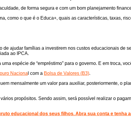
 faculdade, de forma segura e com um bom planejamento finance
a, como o que é o Educa+, quais as características, taxas, ris
 de ajudar famílias a investirem nos custos educacionais de se
ciada ao IPCA.
tua uma espécie de “empréstimo” para o governo. E em troca, voc
ouro Naciona
l com a
Bolsa de Valores (B3)
.
iquem mensalmente um valor para auxiliar, posteriormente, o pl
a vários propósitos. Sendo assim, será possível realizar o pa
furuto educacional dos seus filhos. Abra sua conta e tenha 