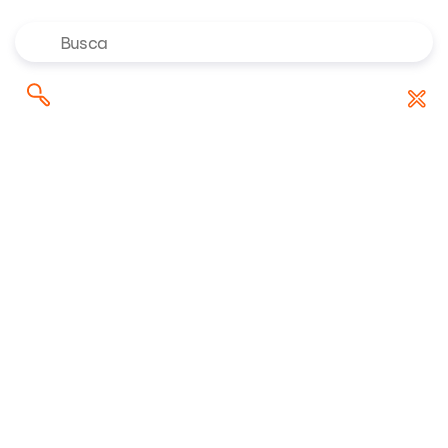
Onde investir em agosto de
Pesquisar
Baixar Relatório
2026? Confira as indicações dos
por:
especialistas da Rico
Riconnect
/
Blog
/
Economia e Análises
/
O que é Alíquota?
28/01/2022 13:00:00 • Atualizado em
25/01/2023 20:26:57
16 minuto(s) de leitura
O que é Alíquota?