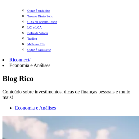
O que é renda fixa
Tesouro Direto Selic
CDB ou Tesouro Direto
LCI e LCA
Bolsa de Valores
Trading
Melhores FIIs
O que é Taxa Selic
Riconnect
/
Economia e Análises
Blog Rico
Conteúdo sobre investimentos, dicas de finanças pessoais e muito
mais!
Economia e Análises