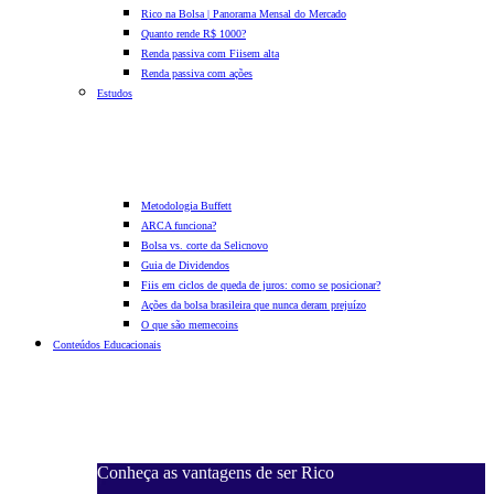
Rico na Bolsa | Panorama Mensal do Mercado
Quanto rende R$ 1000?
Renda passiva com Fiis
em alta
Renda passiva com ações
Estudos
Metodologia Buffett
ARCA funciona?
Bolsa vs. corte da Selic
novo
Guia de Dividendos
Fiis em ciclos de queda de juros: como se posicionar?
Ações da bolsa brasileira que nunca deram prejuízo
O que são memecoins
Conteúdos Educacionais
Conheça as vantagens de ser Rico