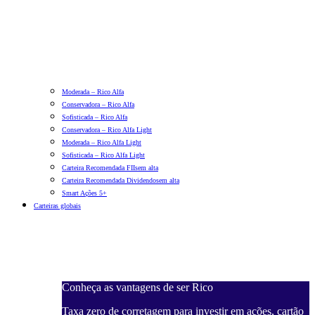
Moderada – Rico Alfa
Conservadora – Rico Alfa
Sofisticada – Rico Alfa
Conservadora – Rico Alfa Light
Moderada – Rico Alfa Light
Sofisticada – Rico Alfa Light
Carteira Recomendada FIIs
em alta
Carteira Recomendada Dividendos
em alta
Smart Ações 5+
Carteiras globais
Conheça as vantagens de ser Rico
Taxa zero de corretagem para investir em ações, cartão