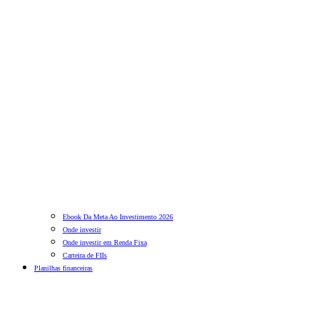
Ebook Da Meta Ao Investimento 2026
Onde investir
Onde investir em Renda Fixa
Carteira de FIIs
Planilhas financeiras