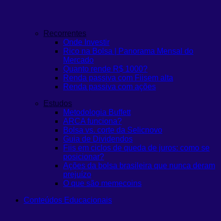
Recorrentes
Onde Investir
Rico na Bolsa | Panorama Mensal do
Mercado
Quanto rende R$ 1000?
Renda passiva com Fiis
em alta
Renda passiva com ações
Estudos
Metodologia Buffett
ARCA funciona?
Bolsa vs. corte da Selic
novo
Guia de Dividendos
Fiis em ciclos de queda de juros: como se
posicionar?
Ações da bolsa brasileira que nunca deram
prejuízo
O que são memecoins
Conteúdos Educacionais