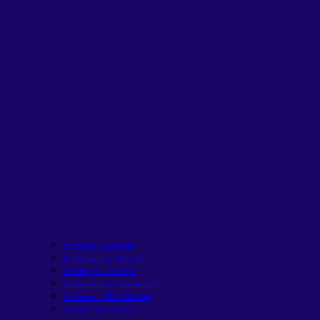
Moderada – Rico Alfa
Conservadora – Rico Alfa
Sofisticada – Rico Alfa
Conservadora – Rico Alfa Light
Moderada – Rico Alfa Light
Sofisticada – Rico Alfa Light