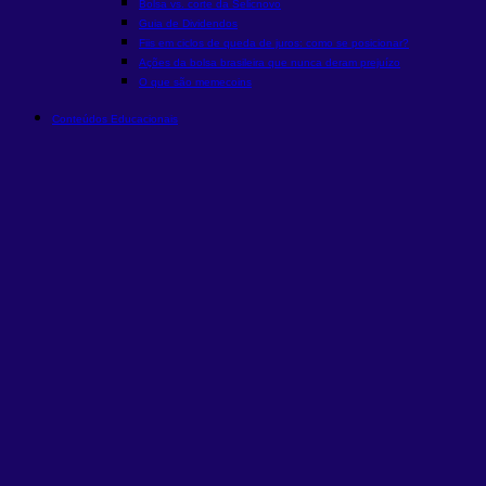
Bolsa vs. corte da Selic
novo
Guia de Dividendos
Fiis em ciclos de queda de juros: como se posicionar?
Ações da bolsa brasileira que nunca deram prejuízo
O que são memecoins
Conteúdos Educacionais