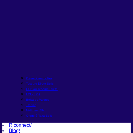
O que é renda fixa
Tesouro Direto Selic
CDB ou Tesouro Direto
LCI e LCA
Bolsa de Valores
Trading
Melhores FIIs
O que é Taxa Selic
Riconnect
/
Blog
/