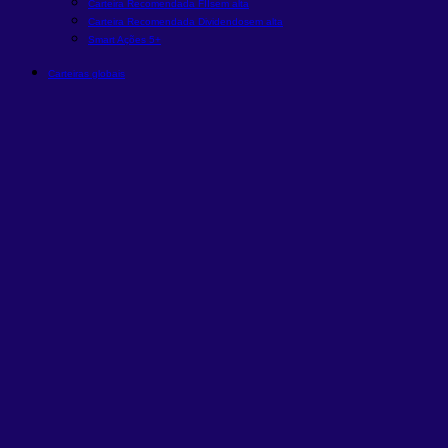
Carteira Recomendada FIIs
em alta
Carteira Recomendada Dividendos
em alta
Smart Ações 5+
Carteiras globais