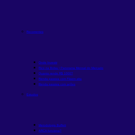
Recorrentes
Onde Investir
Rico na Bolsa | Panorama Mensal do Mercado
Quanto rende R$ 1000?
Renda passiva com Fiis
em alta
Renda passiva com ações
Estudos
Metodologia Buffett
ARCA funciona?