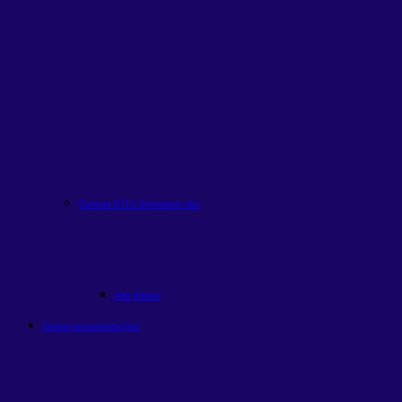
Carteira ETFs Globais
em alta
Alfa Global
Outras recomendações