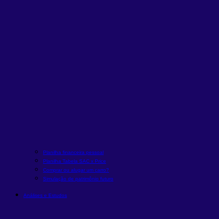
Planilha financeira pessoal
Planilha Tabela SAC x Price
Comprar ou alugar um carro?
Simulação de patrimônio futuro
Análises e Estudos