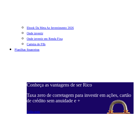
Ebook Da Meta Ao Investimento 2026
Onde investir
Onde investir em Renda Fixa
Carteira de FIIs
Planilhas financeiras
Conheça as vantagens de ser Rico
C
ações, cartão
Taxa zero de corretagem para investir em ações, cartão
T
de crédito sem anuidade e +
d
Saiba mais
S