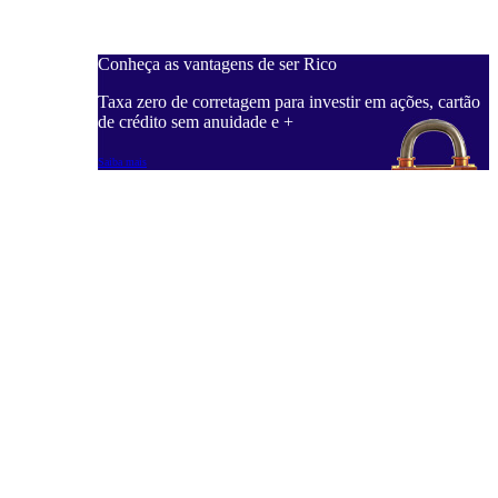
Conheça as vantagens de ser Rico
C
ações, cartão
Taxa zero de corretagem para investir em ações, cartão
T
de crédito sem anuidade e +
d
Saiba mais
S