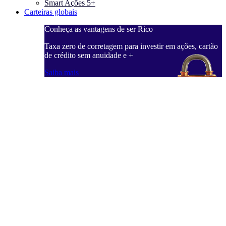
Smart Ações 5+
Carteiras globais
Conheça as vantagens de ser Rico
C
ações, cartão
Taxa zero de corretagem para investir em ações, cartão
T
de crédito sem anuidade e +
d
Saiba mais
S