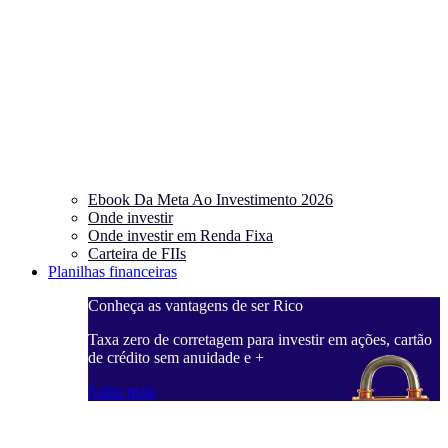
Ebook Da Meta Ao Investimento 2026
Onde investir
Onde investir em Renda Fixa
Carteira de FIIs
Planilhas financeiras
Conheça as vantagens de ser Rico
C
ações, cartão
Taxa zero de corretagem para investir em ações, cartão
T
de crédito sem anuidade e +
d
Saiba mais
S