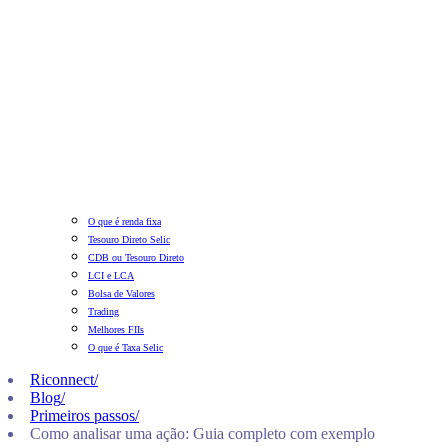
O que é renda fixa
Tesouro Direto Selic
CDB ou Tesouro Direto
LCI e LCA
Bolsa de Valores
Trading
Melhores FIIs
O que é Taxa Selic
Riconnect
/
Blog
/
Primeiros passos
/
Como analisar uma ação: Guia completo com exemplo