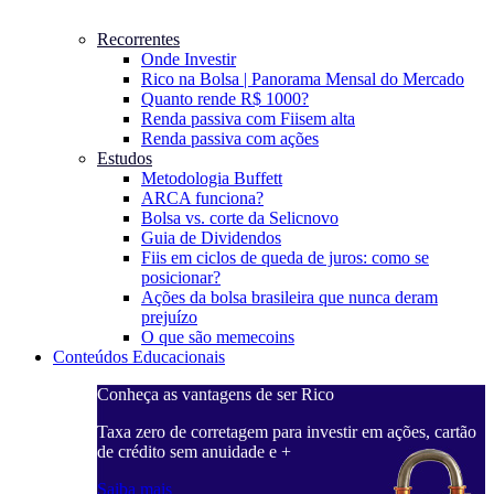
Recorrentes
Onde Investir
Rico na Bolsa | Panorama Mensal do Mercado
Quanto rende R$ 1000?
Renda passiva com Fiis
em alta
Renda passiva com ações
Estudos
Metodologia Buffett
ARCA funciona?
Bolsa vs. corte da Selic
novo
Guia de Dividendos
Fiis em ciclos de queda de juros: como se
posicionar?
Ações da bolsa brasileira que nunca deram
prejuízo
O que são memecoins
Conteúdos Educacionais
Conheça as vantagens de ser Rico
C
ações, cartão
Taxa zero de corretagem para investir em ações, cartão
T
de crédito sem anuidade e +
d
Saiba mais
S