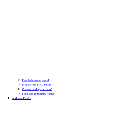
Planilha financeira pessoal
Planilha Tabela SAC x Price
Comprar ou alugar um carro?
Simulação de patrimônio futuro
Análises e Estudos