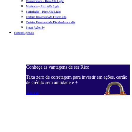
Conservadora – Rico Alfa Light
Moderada – Rico Alfa Light
Sofisticada – Rico Alfa Light
Carteira Recomendada FIIs
em alta
Carteira Recomendada Dividendos
em alta
Smart Ações 5+
Carteiras globais
Conheça as vantagens de ser Rico
C
ações, cartão
Taxa zero de corretagem para investir em ações, cartão
T
de crédito sem anuidade e +
d
Saiba mais
S