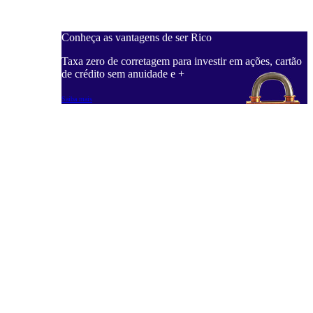
Conheça as vantagens de ser Rico
C
ações, cartão
Taxa zero de corretagem para investir em ações, cartão
T
de crédito sem anuidade e +
d
Saiba mais
S