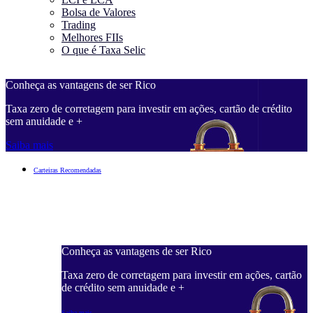
Bolsa de Valores
Trading
Melhores FIIs
O que é Taxa Selic
Conheça as vantagens de ser Rico
C
Taxa zero de corretagem para investir em ações, cartão de crédito
T
sem anuidade e +
s
Saiba mais
S
Carteiras Recomendadas
Conheça as vantagens de ser Rico
C
ações, cartão
Taxa zero de corretagem para investir em ações, cartão
T
de crédito sem anuidade e +
d
Saiba mais
S