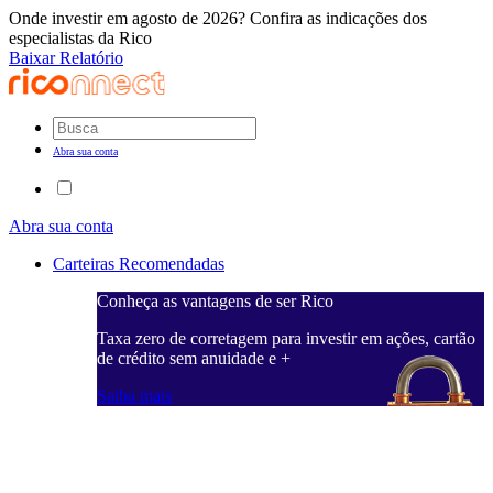
Onde investir em agosto de 2026? Confira as indicações dos
especialistas da Rico
Baixar Relatório
Abra sua conta
Abra sua conta
Carteiras Recomendadas
Conheça as vantagens de ser Rico
C
ações, cartão
Taxa zero de corretagem para investir em ações, cartão
T
de crédito sem anuidade e +
d
Saiba mais
S