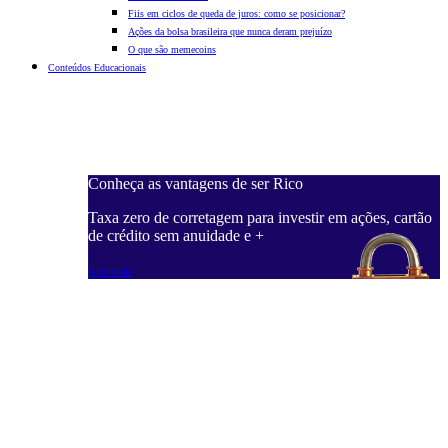
Fiis em ciclos de queda de juros: como se posicionar?
Ações da bolsa brasileira que nunca deram prejuízo
O que são memecoins
Conteúdos Educacionais
Conheça as vantagens de ser Rico
C
ações, cartão
Taxa zero de corretagem para investir em ações, cartão
T
de crédito sem anuidade e +
d
Saiba mais
S