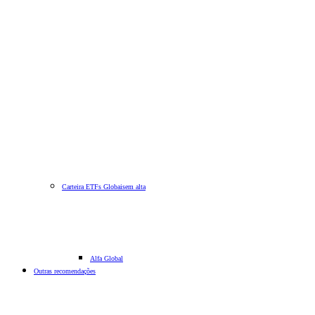
Carteira ETFs Globais
em alta
Alfa Global
Outras recomendações