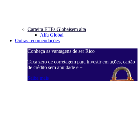
Carteira ETFs Globais
em alta
Alfa Global
Outras recomendações
Conheça as vantagens de ser Rico
C
ações, cartão
Taxa zero de corretagem para investir em ações, cartão
T
de crédito sem anuidade e +
d
Saiba mais
S