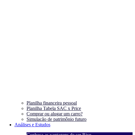
Planilha financeira pessoal
Planilha Tabela SAC x Price
Comprar ou alugar um carro?
Simulação de patrimônio futuro
Análises e Estudos
Conheça as vantagens de ser Rico
C