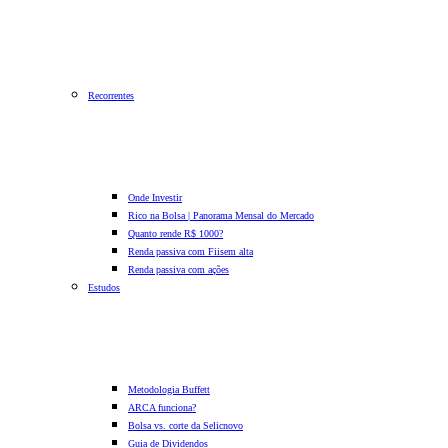
Recorrentes
Onde Investir
Rico na Bolsa | Panorama Mensal do Mercado
Quanto rende R$ 1000?
Renda passiva com Fiis
em alta
Renda passiva com ações
Estudos
Metodologia Buffett
ARCA funciona?
Bolsa vs. corte da Selic
novo
Guia de Dividendos