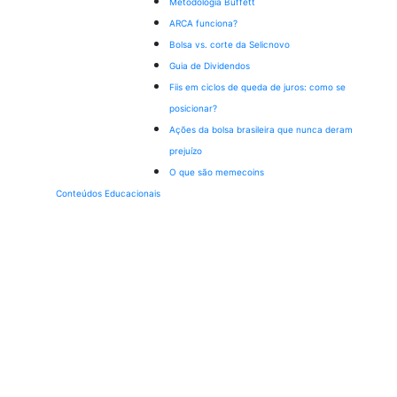
Metodologia Buffett
ARCA funciona?
Bolsa vs. corte da Selic
novo
Guia de Dividendos
Fiis em ciclos de queda de juros: como se
posicionar?
Ações da bolsa brasileira que nunca deram
prejuízo
O que são memecoins
Conteúdos Educacionais