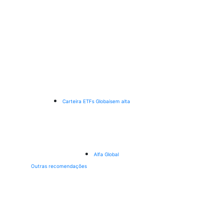
Carteira ETFs Globais
em alta
Alfa Global
Outras recomendações