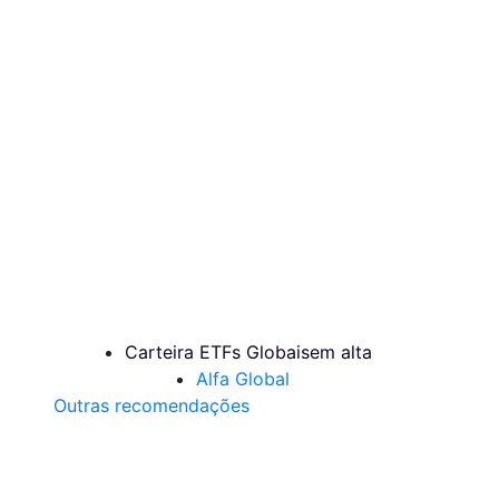
Carteira ETFs Globais
em alta
Alfa Global
Outras recomendações