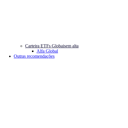
Carteira ETFs Globais
em alta
Alfa Global
Outras recomendações