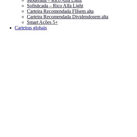
Moderada – Rico Alfa Light
Sofisticada – Rico Alfa Light
Carteira Recomendada FIIs
em alta
Carteira Recomendada Dividendos
em alta
Smart Ações 5+
Carteiras globais