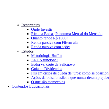
Recorrentes
Onde Investir
Rico na Bolsa | Panorama Mensal do Mercado
Quanto rende R$ 1000?
Renda passiva com Fiis
em alta
Renda passiva com ações
Estudos
Metodologia Buffett
ARCA funciona?
Bolsa vs. corte da Selic
novo
Guia de Dividendos
Fiis em ciclos de queda de juros: como se posicion
Ações da bolsa brasileira que nunca deram prejuíz
O que são memecoins
Conteúdos Educacionais