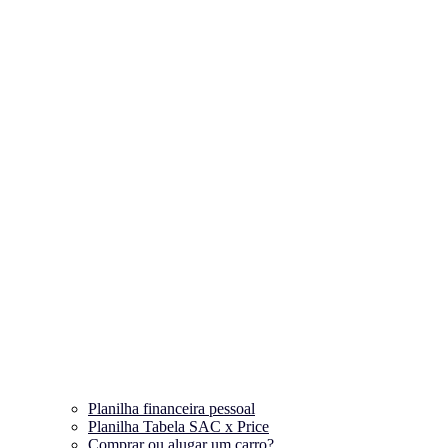
Planilha financeira pessoal
Planilha Tabela SAC x Price
Comprar ou alugar um carro?