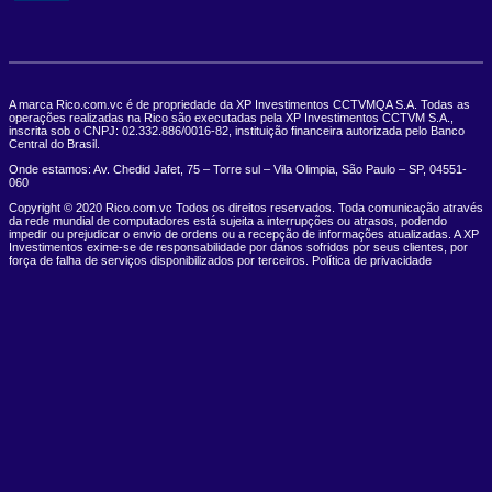
A marca Rico.com.vc é de propriedade da XP Investimentos CCTVMQA S.A. Todas as
operações realizadas na Rico são executadas pela XP Investimentos CCTVM S.A.,
inscrita sob o CNPJ: 02.332.886/0016-82, instituição financeira autorizada pelo Banco
Central do Brasil.
Onde estamos: Av. Chedid Jafet, 75 – Torre sul – Vila Olimpia, São Paulo – SP, 04551-
060
Copyright © 2020 Rico.com.vc Todos os direitos reservados. Toda comunicação através
da rede mundial de computadores está sujeita a interrupções ou atrasos, podendo
impedir ou prejudicar o envio de ordens ou a recepção de informações atualizadas. A XP
Investimentos exime-se de responsabilidade por danos sofridos por seus clientes, por
força de falha de serviços disponibilizados por terceiros. Política de privacidade