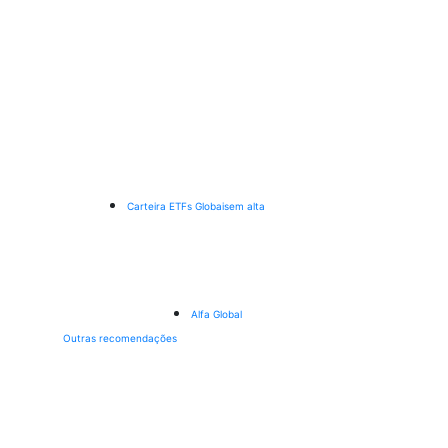
Carteira ETFs Globais
em alta
Alfa Global
Outras recomendações