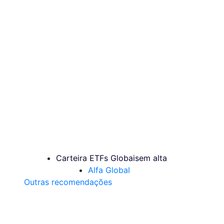
Carteira ETFs Globais
em alta
Alfa Global
Outras recomendações