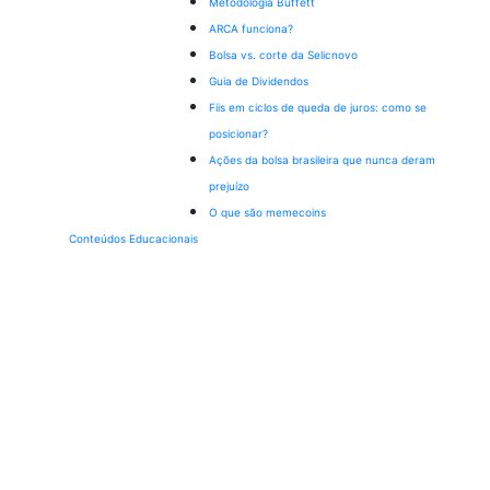
Metodologia Buffett
ARCA funciona?
Bolsa vs. corte da Selic
novo
Guia de Dividendos
Fiis em ciclos de queda de juros: como se
posicionar?
Ações da bolsa brasileira que nunca deram
prejuízo
O que são memecoins
Conteúdos Educacionais