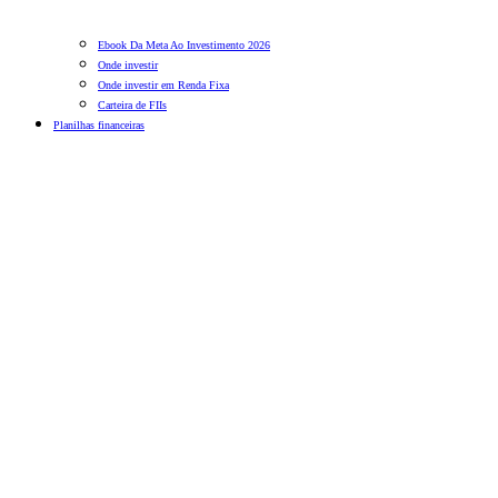
Ebook Da Meta Ao Investimento 2026
Onde investir
Onde investir em Renda Fixa
Carteira de FIIs
Planilhas financeiras