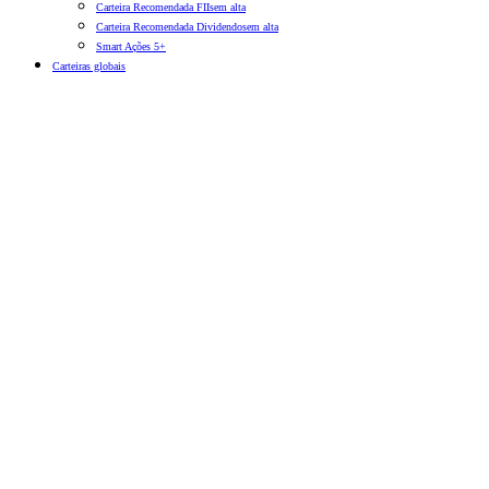
Carteira Recomendada FIIs
em alta
Carteira Recomendada Dividendos
em alta
Smart Ações 5+
Carteiras globais