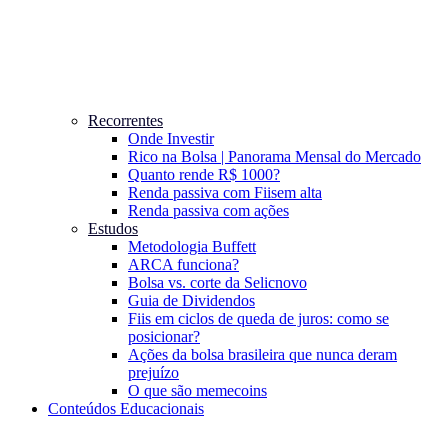
Recorrentes
Onde Investir
Rico na Bolsa | Panorama Mensal do Mercado
Quanto rende R$ 1000?
Renda passiva com Fiis
em alta
Renda passiva com ações
Estudos
Metodologia Buffett
ARCA funciona?
Bolsa vs. corte da Selic
novo
Guia de Dividendos
Fiis em ciclos de queda de juros: como se
posicionar?
Ações da bolsa brasileira que nunca deram
prejuízo
O que são memecoins
Conteúdos Educacionais