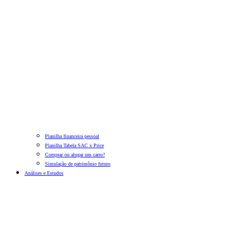
Planilha financeira pessoal
Planilha Tabela SAC x Price
Comprar ou alugar um carro?
Simulação de patrimônio futuro
Análises e Estudos