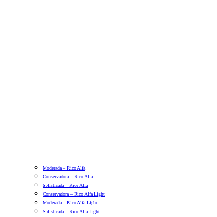
Moderada – Rico Alfa
Conservadora – Rico Alfa
Sofisticada – Rico Alfa
Conservadora – Rico Alfa Light
Moderada – Rico Alfa Light
Sofisticada – Rico Alfa Light