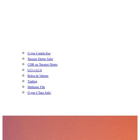
O que é renda fixa
Tesouro Direto Selic
CDB ou Tesouro Direto
LCI e LCA
Bolsa de Valores
Trading
Melhores FIIs
O que é Taxa Selic
Diversificação de Investimentos: