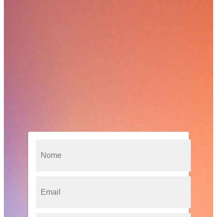
Maximizando seus Rendimentos
A diversificação é uma estratégia fundamental para
investidores que buscam maximizar seus ganhos e diminuir os
riscos das operações.
Este e-book oferece a orientação especializada de como
diversificar seus investimentos com dicas e estratégias para
“não manter os ovos em uma única cesta” e proteger o seu
patrimônio.
Preencha o formulário e baixe grátis o e-book!