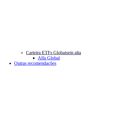
Carteira ETFs Globais
em alta
Alfa Global
Outras recomendações