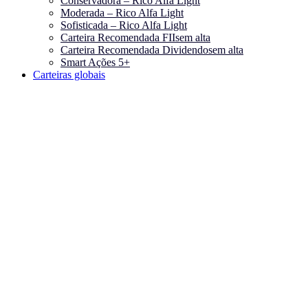
Conservadora – Rico Alfa Light
Moderada – Rico Alfa Light
Sofisticada – Rico Alfa Light
Carteira Recomendada FIIs
em alta
Carteira Recomendada Dividendos
em alta
Smart Ações 5+
Carteiras globais