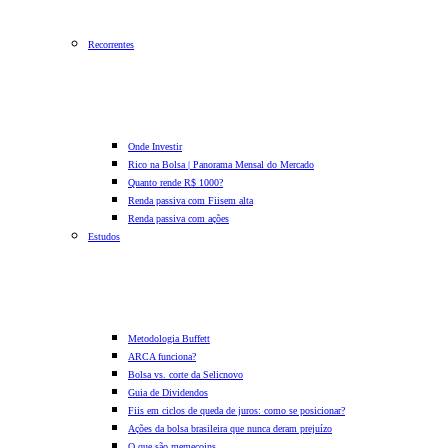
Recorrentes
Onde Investir
Rico na Bolsa | Panorama Mensal do Mercado
Quanto rende R$ 1000?
Renda passiva com Fiis
em alta
Renda passiva com ações
Estudos
Metodologia Buffett
ARCA funciona?
Bolsa vs. corte da Selic
novo
Guia de Dividendos
Fiis em ciclos de queda de juros: como se posicionar?
Ações da bolsa brasileira que nunca deram prejuízo
O que são memecoins