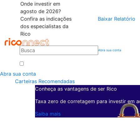
Onde investir em
agosto de 2026?
Confira as indicações
Baixar Relatório
dos especialistas da
Rico
Abra sua conta
Abra sua conta
Carteiras Recomendadas
Conheça as vantagens de ser Rico
Taxa zero de corretagem para investir em a
Saiba mais