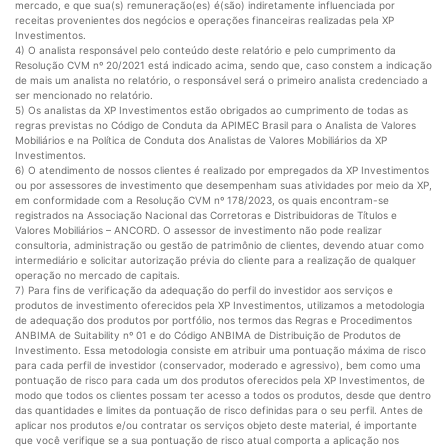
mercado, e que sua(s) remuneração(es) é(são) indiretamente influenciada por
receitas provenientes dos negócios e operações financeiras realizadas pela XP
Investimentos.
4) O analista responsável pelo conteúdo deste relatório e pelo cumprimento da
Resolução CVM nº 20/2021 está indicado acima, sendo que, caso constem a indicação
de mais um analista no relatório, o responsável será o primeiro analista credenciado a
ser mencionado no relatório.
5) Os analistas da XP Investimentos estão obrigados ao cumprimento de todas as
regras previstas no Código de Conduta da APIMEC Brasil para o Analista de Valores
Mobiliários e na Política de Conduta dos Analistas de Valores Mobiliários da XP
Investimentos.
6) O atendimento de nossos clientes é realizado por empregados da XP Investimentos
ou por assessores de investimento que desempenham suas atividades por meio da XP,
em conformidade com a Resolução CVM nº 178/2023, os quais encontram-se
registrados na Associação Nacional das Corretoras e Distribuidoras de Títulos e
Valores Mobiliários – ANCORD. O assessor de investimento não pode realizar
consultoria, administração ou gestão de patrimônio de clientes, devendo atuar como
intermediário e solicitar autorização prévia do cliente para a realização de qualquer
operação no mercado de capitais.
7) Para fins de verificação da adequação do perfil do investidor aos serviços e
produtos de investimento oferecidos pela XP Investimentos, utilizamos a metodologia
de adequação dos produtos por portfólio, nos termos das Regras e Procedimentos
ANBIMA de Suitability nº 01 e do Código ANBIMA de Distribuição de Produtos de
Investimento. Essa metodologia consiste em atribuir uma pontuação máxima de risco
para cada perfil de investidor (conservador, moderado e agressivo), bem como uma
pontuação de risco para cada um dos produtos oferecidos pela XP Investimentos, de
modo que todos os clientes possam ter acesso a todos os produtos, desde que dentro
das quantidades e limites da pontuação de risco definidas para o seu perfil. Antes de
aplicar nos produtos e/ou contratar os serviços objeto deste material, é importante
que você verifique se a sua pontuação de risco atual comporta a aplicação nos