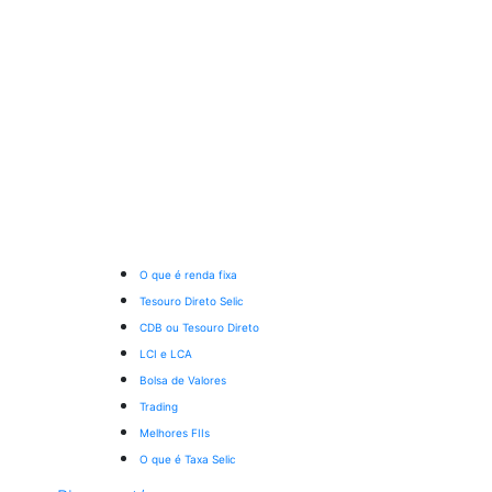
O que é renda fixa
Tesouro Direto Selic
CDB ou Tesouro Direto
LCI e LCA
Bolsa de Valores
Trading
Melhores FIIs
O que é Taxa Selic