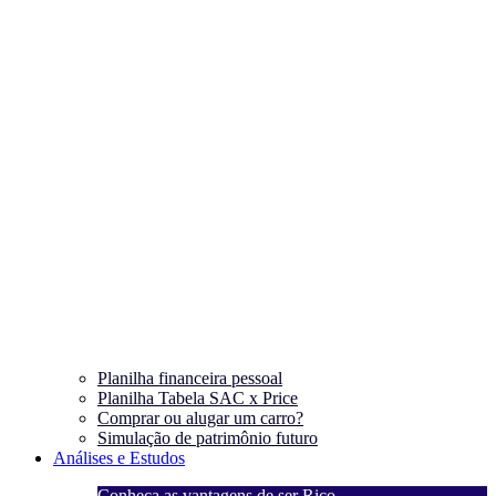
Planilha financeira pessoal
Planilha Tabela SAC x Price
Comprar ou alugar um carro?
Simulação de patrimônio futuro
Análises e Estudos
Conheça as vantagens de ser Rico
C