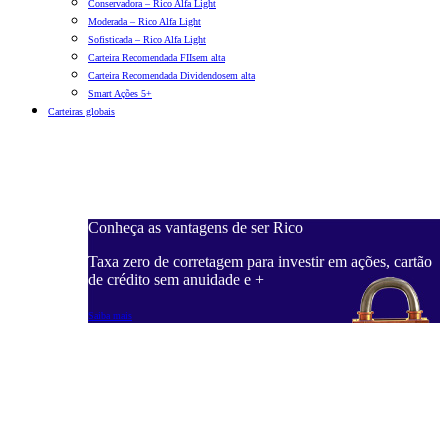
Conservadora – Rico Alfa Light
Moderada – Rico Alfa Light
Sofisticada – Rico Alfa Light
Carteira Recomendada FIIs
em alta
Carteira Recomendada Dividendos
em alta
Smart Ações 5+
Carteiras globais
Conheça as vantagens de ser Rico
C
ações, cartão
Taxa zero de corretagem para investir em ações, cartão
T
de crédito sem anuidade e +
d
Saiba mais
S