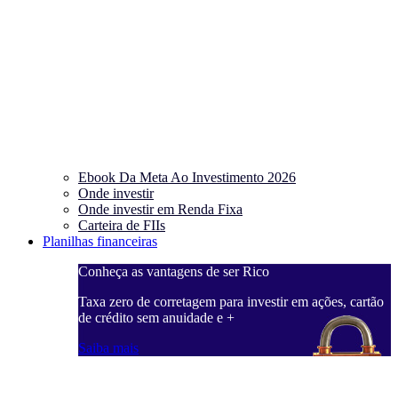
Ebook Da Meta Ao Investimento 2026
Onde investir
Onde investir em Renda Fixa
Carteira de FIIs
Planilhas financeiras
Conheça as vantagens de ser Rico
C
ações, cartão
Taxa zero de corretagem para investir em ações, cartão
T
de crédito sem anuidade e +
d
Saiba mais
S