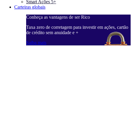
Smart Ações 5+
Carteiras globais
Conheça as vantagens de ser Rico
C
ações, cartão
Taxa zero de corretagem para investir em ações, cartão
T
de crédito sem anuidade e +
d
Saiba mais
S