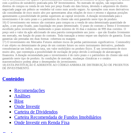
com a política de suitability praticada pela XP Investimentos. No mercado de opções, são negociados
direitos de compra ou venda de um bem por preço fixado em data futura, devendo o adquirente do direito
negociado pagar um prêmio ao vendedor tal como num acordo seguro. As operações com esses derivativos
são consideradas de risco muito alto por apresentarem altas relações de risco e retorno e algumas posições
apresentarem a possibilidade de perdas superiores ao capital investido. A duração recomendada para o
investimento é de curto prazo e o patrimônio do cliente não está garantido neste tipo de produto.
16) O investimento em termos são contratos para compra ou a venda de uma determinada quantidade de
ações, a um preço fixado, para liquidação em prazo determinado. O prazo do contrato a Termo é livremente
escolhido pelos investidores, obedecendo o prazo mínimo de 16 dias e máximo de 999 dias corridos. O
preço será o valor da ação adicionado de uma parcela correspondente aos juros – que são fixados livremente
em mercado, em função do prazo do contrato. Toda transação a termo requer um depósito de garantia. Essas
garantias são prestadas em duas formas: cobertura ou margem.
17) O investimento em Mercados Futuros embute riscos de perdas patrimoniais significativos. Commodity
é um objeto ou determinante de preço de um contrato futuro ou outro instrumento derivativo, podendo
consubstanciar um índice, uma taxa, um valor mobiliário ou produto físico. É um investimento de risco
muito alto, que contempla a possibilidade de oscilação de preço devido à utilização de alavancagem
financeira. A duração recomendada para o investimento é de curto prazo e o patrimônio do cliente não está
garantido neste tipo de produto. As condições de mercado, mudanças climáticas e o cenário
macroeconômico podem afetar o desempenho do investimento.
18) ESTA INSTITUIÇÃO É ADERENTE AO CÓDIGO ANBIMA DE DISTRIBUIÇÃO DE PRODUTOS
DE INVESTIMENTO.
Conteúdos
Recomendações
Análises
Blog
Onde Investir
Carteira de Dividendos
Carteira Recomendada de Fundos Imobiliários
Onde Investir em Renda Fixa