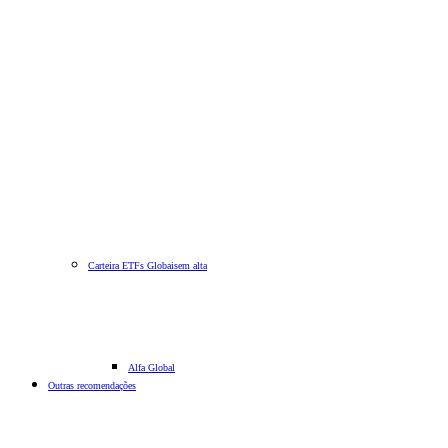
Carteira ETFs Globais
em alta
Alfa Global
Outras recomendações