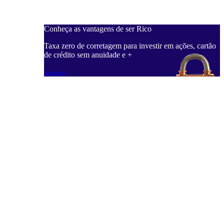
Conheça as vantagens de ser Rico
C
ações, cartão
Taxa zero de corretagem para investir em ações, cartão
T
de crédito sem anuidade e +
d
Saiba mais
S