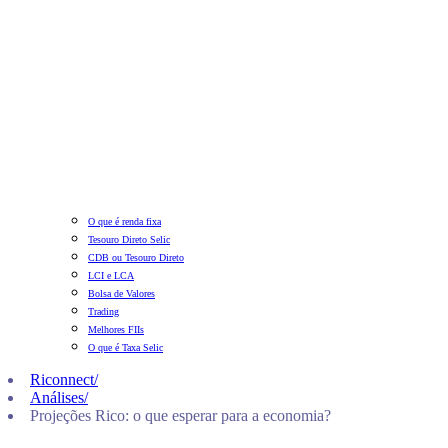
O que é renda fixa
Tesouro Direto Selic
CDB ou Tesouro Direto
LCI e LCA
Bolsa de Valores
Trading
Melhores FIIs
O que é Taxa Selic
Riconnect
/
Análises
/
Projeções Rico: o que esperar para a economia?