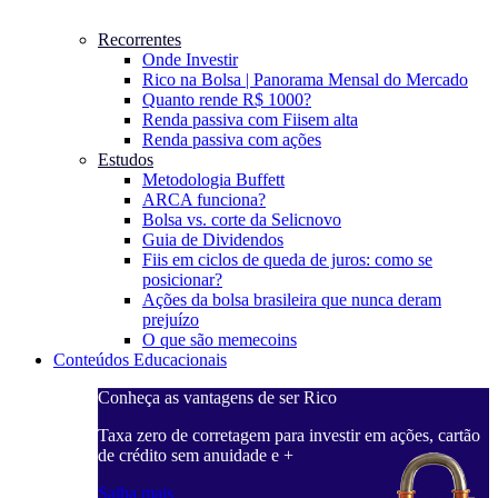
Recorrentes
Onde Investir
Rico na Bolsa | Panorama Mensal do Mercado
Quanto rende R$ 1000?
Renda passiva com Fiis
em alta
Renda passiva com ações
Estudos
Metodologia Buffett
ARCA funciona?
Bolsa vs. corte da Selic
novo
Guia de Dividendos
Fiis em ciclos de queda de juros: como se
posicionar?
Ações da bolsa brasileira que nunca deram
prejuízo
O que são memecoins
Conteúdos Educacionais
Conheça as vantagens de ser Rico
C
ações, cartão
Taxa zero de corretagem para investir em ações, cartão
T
de crédito sem anuidade e +
d
Saiba mais
S