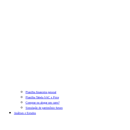
Planilha financeira pessoal
Planilha Tabela SAC x Price
Comprar ou alugar um carro?
Simulação de patrimônio futuro
Análises e Estudos