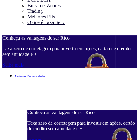
Bolsa de Valores
Trading
Melhores FIIs
O que é Taxa Selic
Conheça as vantagens de ser Rico
C
Taxa zero de corretagem para investir em ações, cartão de crédito
T
sem anuidade e +
s
Saiba mais
S
Carteiras Recomendadas
Conheça as vantagens de ser Rico
C
ações, cartão
Taxa zero de corretagem para investir em ações, cartão
T
de crédito sem anuidade e +
d
Saiba mais
S