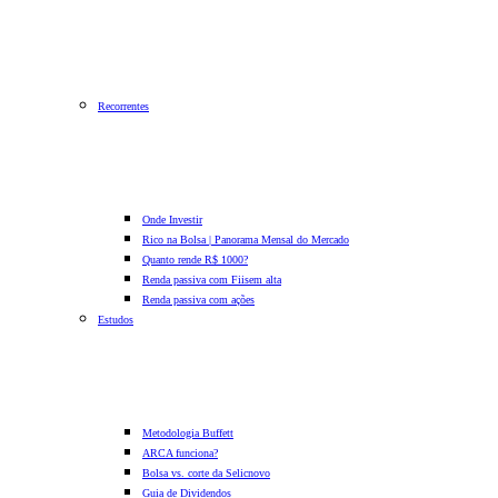
Recorrentes
Onde Investir
Rico na Bolsa | Panorama Mensal do Mercado
Quanto rende R$ 1000?
Renda passiva com Fiis
em alta
Renda passiva com ações
Estudos
Metodologia Buffett
ARCA funciona?
Bolsa vs. corte da Selic
novo
Guia de Dividendos