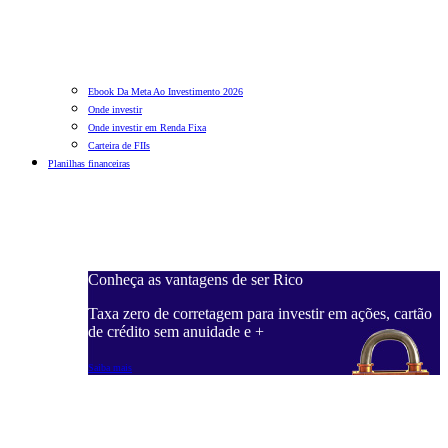
Ebook Da Meta Ao Investimento 2026
Onde investir
Onde investir em Renda Fixa
Carteira de FIIs
Planilhas financeiras
Conheça as vantagens de ser Rico
C
ações, cartão
Taxa zero de corretagem para investir em ações, cartão
T
de crédito sem anuidade e +
d
Saiba mais
S