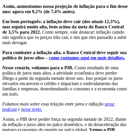
Assim, aumentamos nossa projeção de inflação para o fim desse
ano: agora em 9,2% (de 7,4% antes).
Em bom português: a inflação deve cair (dos atuais 12,3%),
mas seguirá muito alta, bem acima da meta do Banco Central
de 3,5% para 2022.
Como sempre, vale destacar: inflação caindo
não significa que os preços irão cair, e sim que eles passarão a subir
mais devagar.
Para combater a inflação alta, o Banco Central deve seguir sua
política de juros altos –
como contamos aqui em mais detalhes.
Nesse cenário, voltamos para o PIB.
Como resultado de uma
política de juros mais altos, a atividade econômica deve perder
fôlego a partir da segunda metade desse ano. Isso porque os juros
elevados encarecem o crédito e impactam o endividamento das
famílias e empresas, desestimulando o consumo e a economia como
um todo.
Falamos mais sobre essa relação entre juros e inflação
nesse
podcast
e
nesse texto.
Assim, o PIB deve perder força na segunda metade de 2022, diante
da inflação e juros altos no palco doméstico, e da desaceleração das
maiores economias do mundo no palco global.
Vemos o PIB