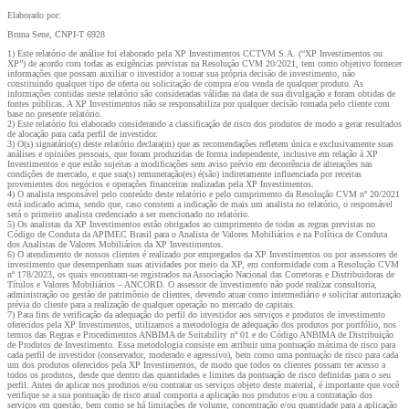
Elaborado por:
Bruna Sene, CNPI-T 6928
1) Este relatório de análise foi elaborado pela XP Investimentos CCTVM S.A. (“XP Investimentos ou
XP”) de acordo com todas as exigências previstas na Resolução CVM 20/2021, tem como objetivo fornecer
informações que possam auxiliar o investidor a tomar sua própria decisão de investimento, não
constituindo qualquer tipo de oferta ou solicitação de compra e/ou venda de qualquer produto. As
informações contidas neste relatório são consideradas válidas na data de sua divulgação e foram obtidas de
fontes públicas. A XP Investimentos não se responsabiliza por qualquer decisão tomada pelo cliente com
base no presente relatório.
2) Este relatório foi elaborado considerando a classificação de risco dos produtos de modo a gerar resultados
de alocação para cada perfil de investidor.
3) O(s) signatário(s) deste relatório declara(m) que as recomendações refletem única e exclusivamente suas
análises e opiniões pessoais, que foram produzidas de forma independente, inclusive em relação à XP
Investimentos e que estão sujeitas a modificações sem aviso prévio em decorrência de alterações nas
condições de mercado, e que sua(s) remuneração(es) é(são) indiretamente influenciada por receitas
provenientes dos negócios e operações financeiras realizadas pela XP Investimentos.
4) O analista responsável pelo conteúdo deste relatório e pelo cumprimento da Resolução CVM nº 20/2021
está indicado acima, sendo que, caso constem a indicação de mais um analista no relatório, o responsável
será o primeiro analista credenciado a ser mencionado no relatório.
5) Os analistas da XP Investimentos estão obrigados ao cumprimento de todas as regras previstas no
Código de Conduta da APIMEC Brasil para o Analista de Valores Mobiliários e na Política de Conduta
dos Analistas de Valores Mobiliários da XP Investimentos.
6) O atendimento de nossos clientes é realizado por empregados da XP Investimentos ou por assessores de
investimento que desempenham suas atividades por meio da XP, em conformidade com a Resolução CVM
nº 178/2023, os quais encontram-se registrados na Associação Nacional das Corretoras e Distribuidoras de
Títulos e Valores Mobiliários – ANCORD. O assessor de investimento não pode realizar consultoria,
administração ou gestão de patrimônio de clientes, devendo atuar como intermediário e solicitar autorização
prévia do cliente para a realização de qualquer operação no mercado de capitais.
7) Para fins de verificação da adequação do perfil do investidor aos serviços e produtos de investimento
oferecidos pela XP Investimentos, utilizamos a metodologia de adequação dos produtos por portfólio, nos
termos das Regras e Procedimentos ANBIMA de Suitability nº 01 e do Código ANBIMA de Distribuição
de Produtos de Investimento. Essa metodologia consiste em atribuir uma pontuação máxima de risco para
cada perfil de investidor (conservador, moderado e agressivo), bem como uma pontuação de risco para cada
um dos produtos oferecidos pela XP Investimentos, de modo que todos os clientes possam ter acesso a
todos os produtos, desde que dentro das quantidades e limites da pontuação de risco definidas para o seu
perfil. Antes de aplicar nos produtos e/ou contratar os serviços objeto deste material, é importante que você
verifique se a sua pontuação de risco atual comporta a aplicação nos produtos e/ou a contratação dos
serviços em questão, bem como se há limitações de volume, concentração e/ou quantidade para a aplicação