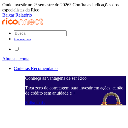
Onde investir no 2º semestre de 2026? Confira as indicações dos
especialistas da Rico
Baixar Relatório
Abra sua conta
Abra sua conta
Carteiras Recomendadas
Conheça as vantagens de ser Rico
C
ações, cartão
Taxa zero de corretagem para investir em ações, cartão
T
de crédito sem anuidade e +
d
Saiba mais
S