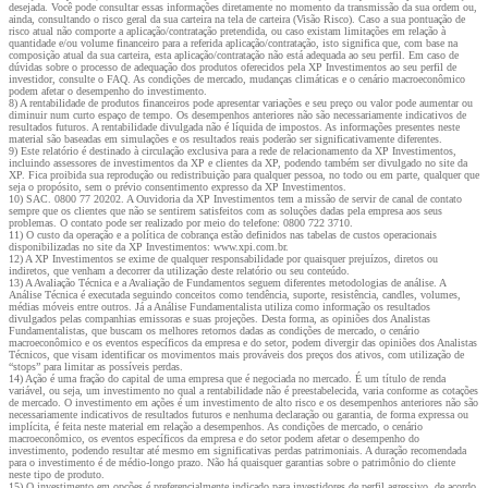
desejada. Você pode consultar essas informações diretamente no momento da transmissão da sua ordem ou,
ainda, consultando o risco geral da sua carteira na tela de carteira (Visão Risco). Caso a sua pontuação de
risco atual não comporte a aplicação/contratação pretendida, ou caso existam limitações em relação à
quantidade e/ou volume financeiro para a referida aplicação/contratação, isto significa que, com base na
composição atual da sua carteira, esta aplicação/contratação não está adequada ao seu perfil. Em caso de
dúvidas sobre o processo de adequação dos produtos oferecidos pela XP Investimentos ao seu perfil de
investidor, consulte o FAQ. As condições de mercado, mudanças climáticas e o cenário macroeconômico
podem afetar o desempenho do investimento.
8) A rentabilidade de produtos financeiros pode apresentar variações e seu preço ou valor pode aumentar ou
diminuir num curto espaço de tempo. Os desempenhos anteriores não são necessariamente indicativos de
resultados futuros. A rentabilidade divulgada não é líquida de impostos. As informações presentes neste
material são baseadas em simulações e os resultados reais poderão ser significativamente diferentes.
9) Este relatório é destinado à circulação exclusiva para a rede de relacionamento da XP Investimentos,
incluindo assessores de investimentos da XP e clientes da XP, podendo também ser divulgado no site da
XP. Fica proibida sua reprodução ou redistribuição para qualquer pessoa, no todo ou em parte, qualquer que
seja o propósito, sem o prévio consentimento expresso da XP Investimentos.
10) SAC. 0800 77 20202. A Ouvidoria da XP Investimentos tem a missão de servir de canal de contato
sempre que os clientes que não se sentirem satisfeitos com as soluções dadas pela empresa aos seus
problemas. O contato pode ser realizado por meio do telefone: 0800 722 3710.
11) O custo da operação e a política de cobrança estão definidos nas tabelas de custos operacionais
disponibilizadas no site da XP Investimentos: www.xpi.com.br.
12) A XP Investimentos se exime de qualquer responsabilidade por quaisquer prejuízos, diretos ou
indiretos, que venham a decorrer da utilização deste relatório ou seu conteúdo.
13) A Avaliação Técnica e a Avaliação de Fundamentos seguem diferentes metodologias de análise. A
Análise Técnica é executada seguindo conceitos como tendência, suporte, resistência, candles, volumes,
médias móveis entre outros. Já a Análise Fundamentalista utiliza como informação os resultados
divulgados pelas companhias emissoras e suas projeções. Desta forma, as opiniões dos Analistas
Fundamentalistas, que buscam os melhores retornos dadas as condições de mercado, o cenário
macroeconômico e os eventos específicos da empresa e do setor, podem divergir das opiniões dos Analistas
Técnicos, que visam identificar os movimentos mais prováveis dos preços dos ativos, com utilização de
“stops” para limitar as possíveis perdas.
14) Ação é uma fração do capital de uma empresa que é negociada no mercado. É um título de renda
variável, ou seja, um investimento no qual a rentabilidade não é preestabelecida, varia conforme as cotações
de mercado. O investimento em ações é um investimento de alto risco e os desempenhos anteriores não são
necessariamente indicativos de resultados futuros e nenhuma declaração ou garantia, de forma expressa ou
implícita, é feita neste material em relação a desempenhos. As condições de mercado, o cenário
macroeconômico, os eventos específicos da empresa e do setor podem afetar o desempenho do
investimento, podendo resultar até mesmo em significativas perdas patrimoniais. A duração recomendada
para o investimento é de médio-longo prazo. Não há quaisquer garantias sobre o patrimônio do cliente
neste tipo de produto.
15) O investimento em opções é preferencialmente indicado para investidores de perfil agressivo, de acordo