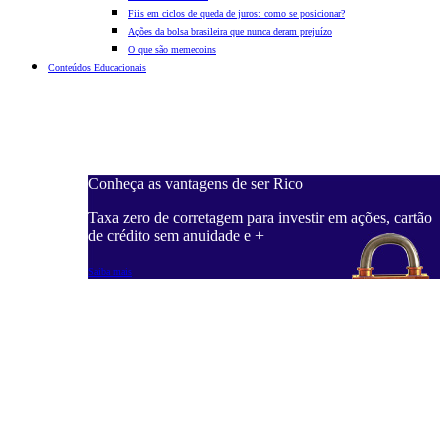
Fiis em ciclos de queda de juros: como se posicionar?
Ações da bolsa brasileira que nunca deram prejuízo
O que são memecoins
Conteúdos Educacionais
Conheça as vantagens de ser Rico
C
ações, cartão
Taxa zero de corretagem para investir em ações, cartão
T
de crédito sem anuidade e +
d
Saiba mais
S