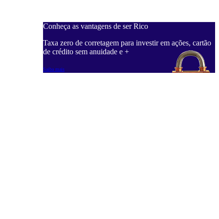
Conheça as vantagens de ser Rico
C
ações, cartão
Taxa zero de corretagem para investir em ações, cartão
T
de crédito sem anuidade e +
d
Saiba mais
S