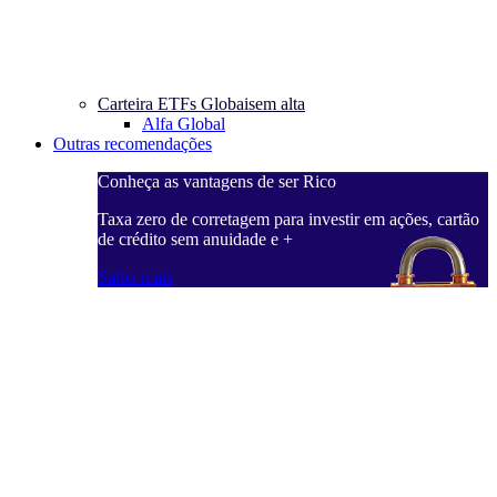
Carteira ETFs Globais
em alta
Alfa Global
Outras recomendações
Conheça as vantagens de ser Rico
C
ações, cartão
Taxa zero de corretagem para investir em ações, cartão
T
de crédito sem anuidade e +
d
Saiba mais
S