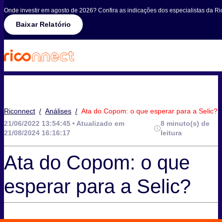
Onde investir em agosto de 2026? Confira as indicações dos especialistas da Ri
Baixar Relatório
Riconnect
/
Análises
/
Ata do Copom: o que esperar para a Selic?
21/06/2022 13:54:45 • Atualizado em
8 minuto(s) de
21/08/2024 16:16:17
leitura
Ata do Copom: o que
esperar para a Selic?