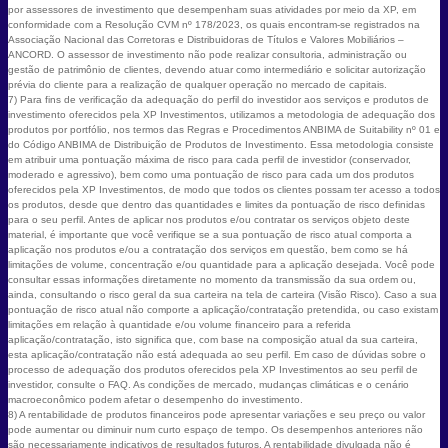
por assessores de investimento que desempenham suas atividades por meio da XP, em
conformidade com a Resolução CVM nº 178/2023, os quais encontram-se registrados na
Associação Nacional das Corretoras e Distribuidoras de Títulos e Valores Mobiliários –
ANCORD. O assessor de investimento não pode realizar consultoria, administração ou
gestão de patrimônio de clientes, devendo atuar como intermediário e solicitar autorização
prévia do cliente para a realização de qualquer operação no mercado de capitais.
7) Para fins de verificação da adequação do perfil do investidor aos serviços e produtos de
investimento oferecidos pela XP Investimentos, utilizamos a metodologia de adequação dos
produtos por portfólio, nos termos das Regras e Procedimentos ANBIMA de Suitability nº 01 e
do Código ANBIMA de Distribuição de Produtos de Investimento. Essa metodologia consiste
em atribuir uma pontuação máxima de risco para cada perfil de investidor (conservador,
moderado e agressivo), bem como uma pontuação de risco para cada um dos produtos
oferecidos pela XP Investimentos, de modo que todos os clientes possam ter acesso a todos
os produtos, desde que dentro das quantidades e limites da pontuação de risco definidas
para o seu perfil. Antes de aplicar nos produtos e/ou contratar os serviços objeto deste
material, é importante que você verifique se a sua pontuação de risco atual comporta a
aplicação nos produtos e/ou a contratação dos serviços em questão, bem como se há
limitações de volume, concentração e/ou quantidade para a aplicação desejada. Você pode
consultar essas informações diretamente no momento da transmissão da sua ordem ou,
ainda, consultando o risco geral da sua carteira na tela de carteira (Visão Risco). Caso a sua
pontuação de risco atual não comporte a aplicação/contratação pretendida, ou caso existam
limitações em relação à quantidade e/ou volume financeiro para a referida
aplicação/contratação, isto significa que, com base na composição atual da sua carteira,
esta aplicação/contratação não está adequada ao seu perfil. Em caso de dúvidas sobre o
processo de adequação dos produtos oferecidos pela XP Investimentos ao seu perfil de
investidor, consulte o FAQ. As condições de mercado, mudanças climáticas e o cenário
macroeconômico podem afetar o desempenho do investimento.
8) A rentabilidade de produtos financeiros pode apresentar variações e seu preço ou valor
pode aumentar ou diminuir num curto espaço de tempo. Os desempenhos anteriores não
são necessariamente indicativos de resultados futuros. A rentabilidade divulgada não é