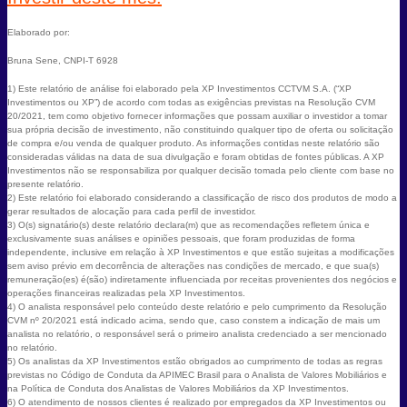
Elaborado por:
Bruna Sene, CNPI-T 6928
1) Este relatório de análise foi elaborado pela XP Investimentos CCTVM S.A. (“XP
Investimentos ou XP”) de acordo com todas as exigências previstas na Resolução CVM
20/2021, tem como objetivo fornecer informações que possam auxiliar o investidor a tomar
sua própria decisão de investimento, não constituindo qualquer tipo de oferta ou solicitação
de compra e/ou venda de qualquer produto. As informações contidas neste relatório são
consideradas válidas na data de sua divulgação e foram obtidas de fontes públicas. A XP
Investimentos não se responsabiliza por qualquer decisão tomada pelo cliente com base no
presente relatório.
2) Este relatório foi elaborado considerando a classificação de risco dos produtos de modo a
gerar resultados de alocação para cada perfil de investidor.
3) O(s) signatário(s) deste relatório declara(m) que as recomendações refletem única e
exclusivamente suas análises e opiniões pessoais, que foram produzidas de forma
independente, inclusive em relação à XP Investimentos e que estão sujeitas a modificações
sem aviso prévio em decorrência de alterações nas condições de mercado, e que sua(s)
remuneração(es) é(são) indiretamente influenciada por receitas provenientes dos negócios e
operações financeiras realizadas pela XP Investimentos.
4) O analista responsável pelo conteúdo deste relatório e pelo cumprimento da Resolução
CVM nº 20/2021 está indicado acima, sendo que, caso constem a indicação de mais um
analista no relatório, o responsável será o primeiro analista credenciado a ser mencionado
no relatório.
5) Os analistas da XP Investimentos estão obrigados ao cumprimento de todas as regras
previstas no Código de Conduta da APIMEC Brasil para o Analista de Valores Mobiliários e
na Política de Conduta dos Analistas de Valores Mobiliários da XP Investimentos.
6) O atendimento de nossos clientes é realizado por empregados da XP Investimentos ou