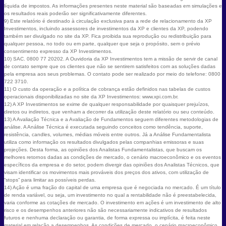
líquida de impostos. As informações presentes neste material são baseadas em simulações e
os resultados reais poderão ser significativamente diferentes.
9) Este relatório é destinado à circulação exclusiva para a rede de relacionamento da XP
Investimentos, incluindo assessores de investimentos da XP e clientes da XP, podendo
também ser divulgado no site da XP. Fica proibida sua reprodução ou redistribuição para
qualquer pessoa, no todo ou em parte, qualquer que seja o propósito, sem o prévio
consentimento expresso da XP Investimentos.
10) SAC. 0800 77 20202. A Ouvidoria da XP Investimentos tem a missão de servir de canal
de contato sempre que os clientes que não se sentirem satisfeitos com as soluções dadas
pela empresa aos seus problemas. O contato pode ser realizado por meio do telefone: 0800
722 3710.
11) O custo da operação e a política de cobrança estão definidos nas tabelas de custos
operacionais disponibilizadas no site da XP Investimentos: www.xpi.com.br.
12) A XP Investimentos se exime de qualquer responsabilidade por quaisquer prejuízos,
diretos ou indiretos, que venham a decorrer da utilização deste relatório ou seu conteúdo.
13) A Avaliação Técnica e a Avaliação de Fundamentos seguem diferentes metodologias de
análise. A Análise Técnica é executada seguindo conceitos como tendência, suporte,
resistência, candles, volumes, médias móveis entre outros. Já a Análise Fundamentalista
utiliza como informação os resultados divulgados pelas companhias emissoras e suas
projeções. Desta forma, as opiniões dos Analistas Fundamentalistas, que buscam os
melhores retornos dadas as condições de mercado, o cenário macroeconômico e os eventos
específicos da empresa e do setor, podem divergir das opiniões dos Analistas Técnicos, que
visam identificar os movimentos mais prováveis dos preços dos ativos, com utilização de
“stops” para limitar as possíveis perdas.
14) Ação é uma fração do capital de uma empresa que é negociada no mercado. É um título
de renda variável, ou seja, um investimento no qual a rentabilidade não é preestabelecida,
varia conforme as cotações de mercado. O investimento em ações é um investimento de alto
risco e os desempenhos anteriores não são necessariamente indicativos de resultados
futuros e nenhuma declaração ou garantia, de forma expressa ou implícita, é feita neste
material em relação a desempenhos. As condições de mercado, o cenário macroeconômico,