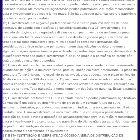
os eventos específicos da empresa e do setor podem afetar o desempenho do investimento,
podendo resultar até mesmo em significativas perdas patrimoniais. A duração recomendada
para o investimento é de médio-longo prazo. Não há quaisquer garantias sobre o patrimônio
do cliente neste tipo de produto.
15) O investimento em opções é preferencialmente indicado para investidores de perfil
agressivo, de acordo com a política de suitability praticada pela XP Investimentos. No
mercado de opções, são negociados direitos de compra ou venda de um bem por preço
fixado em data futura, devendo o adquirente do direito negociado pagar um prêmio ao
vendedor tal como num acordo seguro. As operações com esses derivativos são
consideradas de risco muito alto por apresentarem altas relações de risco e retorno e
algumas posições apresentarem a possibilidade de perdas superiores ao capital investido. A
duração recomendada para o investimento é de curto prazo e o patrimônio do cliente não
está garantido neste tipo de produto.
16) O investimento em termos são contratos para compra ou a venda de uma determinada
quantidade de ações, a um preço fixado, para liquidação em prazo determinado. O prazo do
contrato a Termo é livremente escolhido pelos investidores, obedecendo o prazo mínimo de
16 dias e máximo de 999 dias corridos. O preço será o valor da ação adicionado de uma
parcela correspondente aos juros – que são fixados livremente em mercado, em função do
prazo do contrato. Toda transação a termo requer um depósito de garantia. Essas garantias
são prestadas em duas formas: cobertura ou margem.
17) O investimento em Mercados Futuros embute riscos de perdas patrimoniais significativos.
Commodity é um objeto ou determinante de preço de um contrato futuro ou outro
instrumento derivativo, podendo consubstanciar um índice, uma taxa, um valor mobiliário ou
produto físico. É um investimento de risco muito alto, que contempla a possibilidade de
oscilação de preço devido à utilização de alavancagem financeira. A duração recomendada
para o investimento é de curto prazo e o patrimônio do cliente não está garantido neste tipo
de produto. As condições de mercado, mudanças climáticas e o cenário macroeconômico
podem afetar o desempenho do investimento.
18) ESTA INSTITUIÇÃO É ADERENTE AO CÓDIGO ANBIMA DE DISTRIBUIÇÃO DE