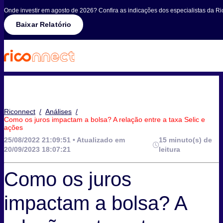
Onde investir em agosto de 2026? Confira as indicações dos especialistas da Ri
Baixar Relatório
Riconnect
/
Análises
/
Como os juros impactam a bolsa? A relação entre a taxa Selic e
ações
25/08/2022 21:09:51 • Atualizado em
15 minuto(s) de
20/09/2023 18:07:21
leitura
Como os juros
impactam a bolsa? A