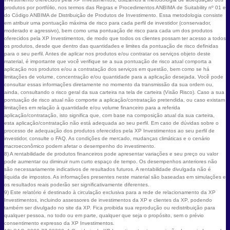
produtos por portfólio, nos termos das Regras e Procedimentos ANBIMA de Suitability nº 01 e
do Código ANBIMA de Distribuição de Produtos de Investimento. Essa metodologia consiste
em atribuir uma pontuação máxima de risco para cada perfil de investidor (conservador,
moderado e agressivo), bem como uma pontuação de risco para cada um dos produtos
oferecidos pela XP Investimentos, de modo que todos os clientes possam ter acesso a todos
os produtos, desde que dentro das quantidades e limites da pontuação de risco definidas
para o seu perfil. Antes de aplicar nos produtos e/ou contratar os serviços objeto deste
material, é importante que você verifique se a sua pontuação de risco atual comporta a
aplicação nos produtos e/ou a contratação dos serviços em questão, bem como se há
limitações de volume, concentração e/ou quantidade para a aplicação desejada. Você pode
consultar essas informações diretamente no momento da transmissão da sua ordem ou,
ainda, consultando o risco geral da sua carteira na tela de carteira (Visão Risco). Caso a sua
pontuação de risco atual não comporte a aplicação/contratação pretendida, ou caso existam
limitações em relação à quantidade e/ou volume financeiro para a referida
aplicação/contratação, isto significa que, com base na composição atual da sua carteira,
esta aplicação/contratação não está adequada ao seu perfil. Em caso de dúvidas sobre o
processo de adequação dos produtos oferecidos pela XP Investimentos ao seu perfil de
investidor, consulte o FAQ. As condições de mercado, mudanças climáticas e o cenário
macroeconômico podem afetar o desempenho do investimento.
8) A rentabilidade de produtos financeiros pode apresentar variações e seu preço ou valor
pode aumentar ou diminuir num curto espaço de tempo. Os desempenhos anteriores não
são necessariamente indicativos de resultados futuros. A rentabilidade divulgada não é
líquida de impostos. As informações presentes neste material são baseadas em simulações e
os resultados reais poderão ser significativamente diferentes.
9) Este relatório é destinado à circulação exclusiva para a rede de relacionamento da XP
Investimentos, incluindo assessores de investimentos da XP e clientes da XP, podendo
também ser divulgado no site da XP. Fica proibida sua reprodução ou redistribuição para
qualquer pessoa, no todo ou em parte, qualquer que seja o propósito, sem o prévio
consentimento expresso da XP Investimentos.