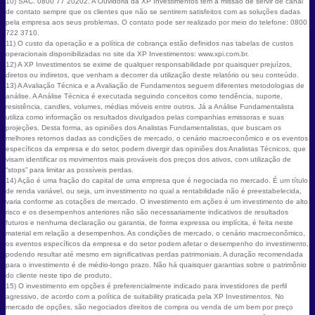
10) SAC. 0800 77 20202. A Ouvidoria da XP Investimentos tem a missão de servir de canal
de contato sempre que os clientes que não se sentirem satisfeitos com as soluções dadas
pela empresa aos seus problemas. O contato pode ser realizado por meio do telefone: 0800
722 3710.
11) O custo da operação e a política de cobrança estão definidos nas tabelas de custos
operacionais disponibilizadas no site da XP Investimentos: www.xpi.com.br.
12) A XP Investimentos se exime de qualquer responsabilidade por quaisquer prejuízos,
diretos ou indiretos, que venham a decorrer da utilização deste relatório ou seu conteúdo.
13) A Avaliação Técnica e a Avaliação de Fundamentos seguem diferentes metodologias de
análise. A Análise Técnica é executada seguindo conceitos como tendência, suporte,
resistência, candles, volumes, médias móveis entre outros. Já a Análise Fundamentalista
utiliza como informação os resultados divulgados pelas companhias emissoras e suas
projeções. Desta forma, as opiniões dos Analistas Fundamentalistas, que buscam os
melhores retornos dadas as condições de mercado, o cenário macroeconômico e os eventos
específicos da empresa e do setor, podem divergir das opiniões dos Analistas Técnicos, que
visam identificar os movimentos mais prováveis dos preços dos ativos, com utilização de
“stops” para limitar as possíveis perdas.
14) Ação é uma fração do capital de uma empresa que é negociada no mercado. É um título
de renda variável, ou seja, um investimento no qual a rentabilidade não é preestabelecida,
varia conforme as cotações de mercado. O investimento em ações é um investimento de alto
risco e os desempenhos anteriores não são necessariamente indicativos de resultados
futuros e nenhuma declaração ou garantia, de forma expressa ou implícita, é feita neste
material em relação a desempenhos. As condições de mercado, o cenário macroeconômico,
os eventos específicos da empresa e do setor podem afetar o desempenho do investimento,
podendo resultar até mesmo em significativas perdas patrimoniais. A duração recomendada
para o investimento é de médio-longo prazo. Não há quaisquer garantias sobre o patrimônio
do cliente neste tipo de produto.
15) O investimento em opções é preferencialmente indicado para investidores de perfil
agressivo, de acordo com a política de suitability praticada pela XP Investimentos. No
mercado de opções, são negociados direitos de compra ou venda de um bem por preço