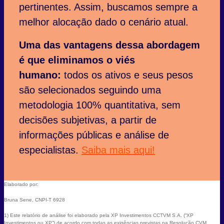
pertinentes. Assim, buscamos sempre a
melhor alocação dado o cenário atual.
Uma das vantagens dessa abordagem
é que eliminamos o viés
humano:
todos os ativos e seus pesos
são selecionados seguindo uma
metodologia 100% quantitativa, sem
decisões subjetivas, a partir de
informações públicas e análise de
especialistas.
Saiba mais aqui!
Elaborado por:
Bruna Sene, CNPI-T 6928
1) Este relatório de análise foi elaborado pela XP Investimentos CCTVM S.A. (“XP
Investimentos ou XP”) de acordo com todas as exigências previstas na Resolução CVM