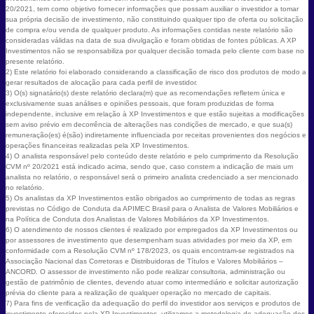
20/2021, tem como objetivo fornecer informações que possam auxiliar o investidor a tomar
sua própria decisão de investimento, não constituindo qualquer tipo de oferta ou solicitação
de compra e/ou venda de qualquer produto. As informações contidas neste relatório são
consideradas válidas na data de sua divulgação e foram obtidas de fontes públicas. A XP
Investimentos não se responsabiliza por qualquer decisão tomada pelo cliente com base no
presente relatório.
2) Este relatório foi elaborado considerando a classificação de risco dos produtos de modo a
gerar resultados de alocação para cada perfil de investidor.
3) O(s) signatário(s) deste relatório declara(m) que as recomendações refletem única e
exclusivamente suas análises e opiniões pessoais, que foram produzidas de forma
independente, inclusive em relação à XP Investimentos e que estão sujeitas a modificações
sem aviso prévio em decorrência de alterações nas condições de mercado, e que sua(s)
remuneração(es) é(são) indiretamente influenciada por receitas provenientes dos negócios e
operações financeiras realizadas pela XP Investimentos.
4) O analista responsável pelo conteúdo deste relatório e pelo cumprimento da Resolução
CVM nº 20/2021 está indicado acima, sendo que, caso constem a indicação de mais um
analista no relatório, o responsável será o primeiro analista credenciado a ser mencionado
no relatório.
5) Os analistas da XP Investimentos estão obrigados ao cumprimento de todas as regras
previstas no Código de Conduta da APIMEC Brasil para o Analista de Valores Mobiliários e
na Política de Conduta dos Analistas de Valores Mobiliários da XP Investimentos.
6) O atendimento de nossos clientes é realizado por empregados da XP Investimentos ou
por assessores de investimento que desempenham suas atividades por meio da XP, em
conformidade com a Resolução CVM nº 178/2023, os quais encontram-se registrados na
Associação Nacional das Corretoras e Distribuidoras de Títulos e Valores Mobiliários –
ANCORD. O assessor de investimento não pode realizar consultoria, administração ou
gestão de patrimônio de clientes, devendo atuar como intermediário e solicitar autorização
prévia do cliente para a realização de qualquer operação no mercado de capitais.
7) Para fins de verificação da adequação do perfil do investidor aos serviços e produtos de
investimento oferecidos pela XP Investimentos, utilizamos a metodologia de adequação dos