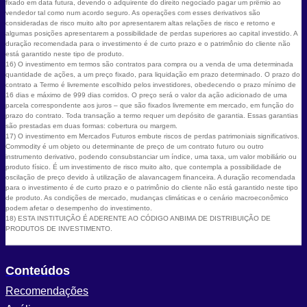
fixado em data futura, devendo o adquirente do direito negociado pagar um prêmio ao
vendedor tal como num acordo seguro. As operações com esses derivativos são
consideradas de risco muito alto por apresentarem altas relações de risco e retorno e
algumas posições apresentarem a possibilidade de perdas superiores ao capital investido. A
duração recomendada para o investimento é de curto prazo e o patrimônio do cliente não
está garantido neste tipo de produto.
16) O investimento em termos são contratos para compra ou a venda de uma determinada
quantidade de ações, a um preço fixado, para liquidação em prazo determinado. O prazo do
contrato a Termo é livremente escolhido pelos investidores, obedecendo o prazo mínimo de
16 dias e máximo de 999 dias corridos. O preço será o valor da ação adicionado de uma
parcela correspondente aos juros – que são fixados livremente em mercado, em função do
prazo do contrato. Toda transação a termo requer um depósito de garantia. Essas garantias
são prestadas em duas formas: cobertura ou margem.
17) O investimento em Mercados Futuros embute riscos de perdas patrimoniais significativos.
Commodity é um objeto ou determinante de preço de um contrato futuro ou outro
instrumento derivativo, podendo consubstanciar um índice, uma taxa, um valor mobiliário ou
produto físico. É um investimento de risco muito alto, que contempla a possibilidade de
oscilação de preço devido à utilização de alavancagem financeira. A duração recomendada
para o investimento é de curto prazo e o patrimônio do cliente não está garantido neste tipo
de produto. As condições de mercado, mudanças climáticas e o cenário macroeconômico
podem afetar o desempenho do investimento.
18) ESTA INSTITUIÇÃO É ADERENTE AO CÓDIGO ANBIMA DE DISTRIBUIÇÃO DE
PRODUTOS DE INVESTIMENTO.
Conteúdos
Recomendações