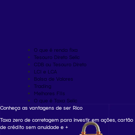
O que é renda fixa
Tesouro Direto Selic
CDB ou Tesouro Direto
LCI e LCA
Bolsa de Valores
Trading
Melhores FIIs
O que é Taxa Selic
Conheça as vantagens de ser Rico
Taxa zero de corretagem para investir em ações, cartão
de crédito sem anuidade e +