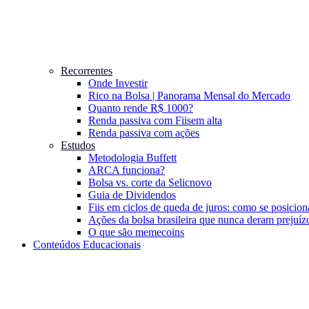
Recorrentes
Onde Investir
Rico na Bolsa | Panorama Mensal do Mercado
Quanto rende R$ 1000?
Renda passiva com Fiis
em alta
Renda passiva com ações
Estudos
Metodologia Buffett
ARCA funciona?
Bolsa vs. corte da Selic
novo
Guia de Dividendos
Fiis em ciclos de queda de juros: como se posicion
Ações da bolsa brasileira que nunca deram prejuíz
O que são memecoins
Conteúdos Educacionais