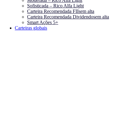
Moderada – Rico Alfa Light
Sofisticada – Rico Alfa Light
Carteira Recomendada FIIs
em alta
Carteira Recomendada Dividendos
em alta
Smart Ações 5+
Carteiras globais