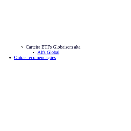
Carteira ETFs Globais
em alta
Alfa Global
Outras recomendações