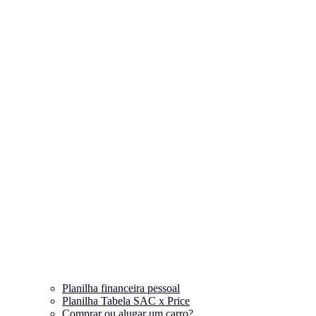
Planilha financeira pessoal
Planilha Tabela SAC x Price
Comprar ou alugar um carro?