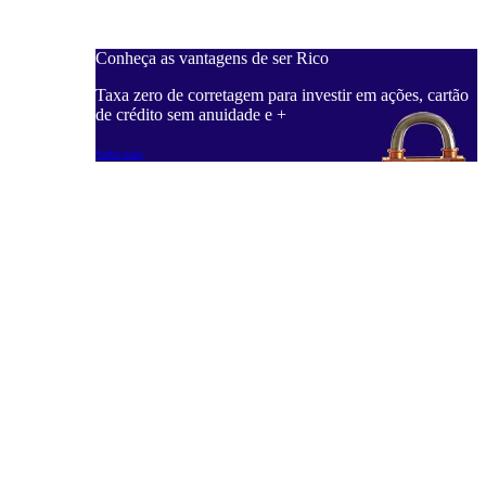
Conheça as vantagens de ser Rico
C
ações, cartão
Taxa zero de corretagem para investir em ações, cartão
T
de crédito sem anuidade e +
d
Saiba mais
S