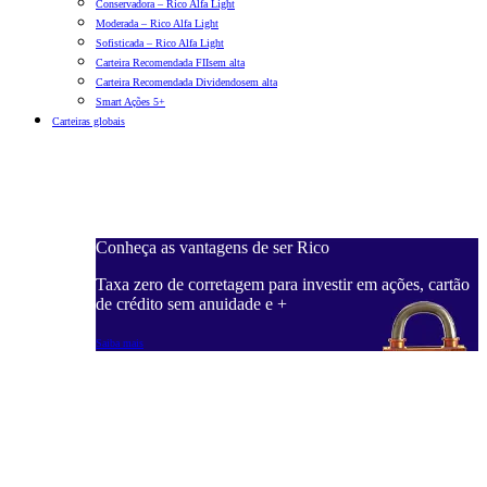
Conservadora – Rico Alfa Light
Moderada – Rico Alfa Light
Sofisticada – Rico Alfa Light
Carteira Recomendada FIIs
em alta
Carteira Recomendada Dividendos
em alta
Smart Ações 5+
Carteiras globais
Conheça as vantagens de ser Rico
C
ações, cartão
Taxa zero de corretagem para investir em ações, cartão
T
de crédito sem anuidade e +
d
Saiba mais
S