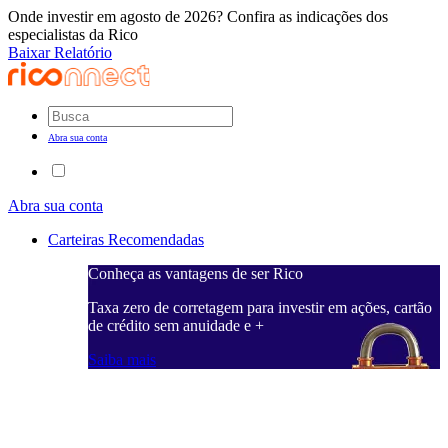
Onde investir em agosto de 2026? Confira as indicações dos
especialistas da Rico
Baixar Relatório
Abra sua conta
Abra sua conta
Carteiras Recomendadas
Conheça as vantagens de ser Rico
C
ações, cartão
Taxa zero de corretagem para investir em ações, cartão
T
de crédito sem anuidade e +
d
Saiba mais
S