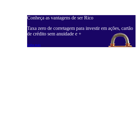
Conheça as vantagens de ser Rico
C
ações, cartão
Taxa zero de corretagem para investir em ações, cartão
T
de crédito sem anuidade e +
d
Saiba mais
S