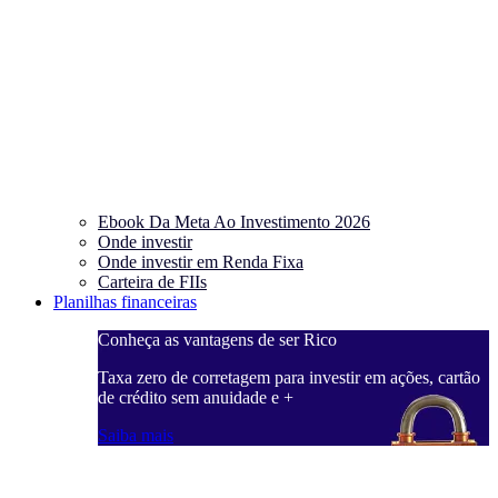
Ebook Da Meta Ao Investimento 2026
Onde investir
Onde investir em Renda Fixa
Carteira de FIIs
Planilhas financeiras
Conheça as vantagens de ser Rico
C
ações, cartão
Taxa zero de corretagem para investir em ações, cartão
T
de crédito sem anuidade e +
d
Saiba mais
S