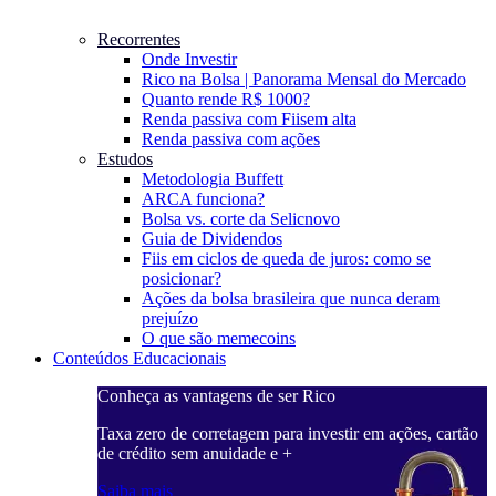
Recorrentes
Onde Investir
Rico na Bolsa | Panorama Mensal do Mercado
Quanto rende R$ 1000?
Renda passiva com Fiis
em alta
Renda passiva com ações
Estudos
Metodologia Buffett
ARCA funciona?
Bolsa vs. corte da Selic
novo
Guia de Dividendos
Fiis em ciclos de queda de juros: como se
posicionar?
Ações da bolsa brasileira que nunca deram
prejuízo
O que são memecoins
Conteúdos Educacionais
Conheça as vantagens de ser Rico
C
ações, cartão
Taxa zero de corretagem para investir em ações, cartão
T
de crédito sem anuidade e +
d
Saiba mais
S