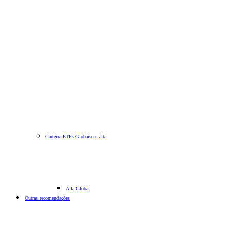
Carteira ETFs Globais
em alta
Alfa Global
Outras recomendações