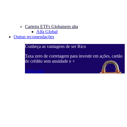
Carteira ETFs Globais
em alta
Alfa Global
Outras recomendações
Conheça as vantagens de ser Rico
C
ações, cartão
Taxa zero de corretagem para investir em ações, cartão
T
de crédito sem anuidade e +
d
Saiba mais
S