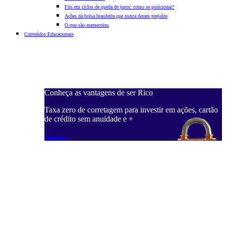
Fiis em ciclos de queda de juros: como se posicionar?
Ações da bolsa brasileira que nunca deram prejuízo
O que são memecoins
Conteúdos Educacionais
Conheça as vantagens de ser Rico
C
ações, cartão
Taxa zero de corretagem para investir em ações, cartão
T
de crédito sem anuidade e +
d
Saiba mais
S