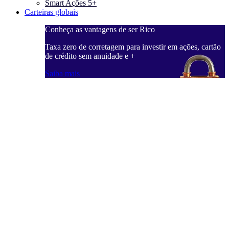
Smart Ações 5+
Carteiras globais
Conheça as vantagens de ser Rico
C
ações, cartão
Taxa zero de corretagem para investir em ações, cartão
T
de crédito sem anuidade e +
d
Saiba mais
S