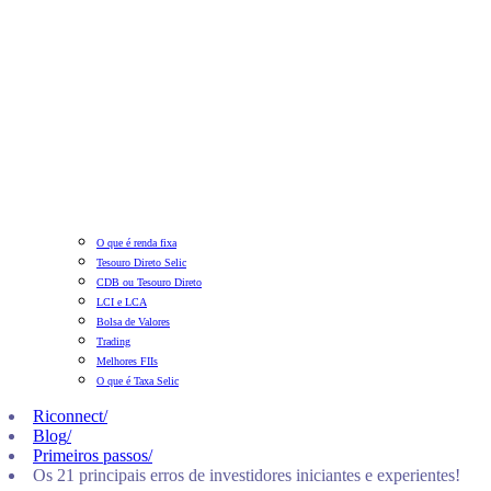
O que é renda fixa
Tesouro Direto Selic
CDB ou Tesouro Direto
LCI e LCA
Bolsa de Valores
Trading
Melhores FIIs
O que é Taxa Selic
Riconnect
/
Blog
/
Primeiros passos
/
Os 21 principais erros de investidores iniciantes e experientes!