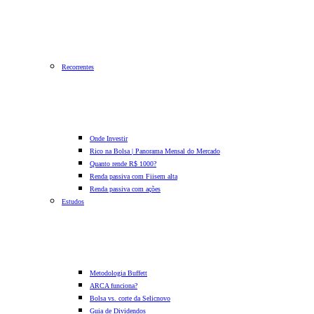
Recorrentes
Onde Investir
Rico na Bolsa | Panorama Mensal do Mercado
Quanto rende R$ 1000?
Renda passiva com Fiis
em alta
Renda passiva com ações
Estudos
Metodologia Buffett
ARCA funciona?
Bolsa vs. corte da Selic
novo
Guia de Dividendos