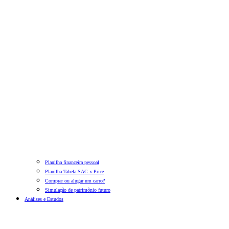
Planilha financeira pessoal
Planilha Tabela SAC x Price
Comprar ou alugar um carro?
Simulação de patrimônio futuro
Análises e Estudos