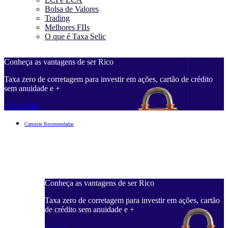
Bolsa de Valores
Trading
Melhores FIIs
O que é Taxa Selic
Conheça as vantagens de ser Rico
C
Taxa zero de corretagem para investir em ações, cartão de crédito
T
sem anuidade e +
s
Saiba mais
S
Carteiras Recomendadas
Conheça as vantagens de ser Rico
C
ações, cartão
Taxa zero de corretagem para investir em ações, cartão
T
de crédito sem anuidade e +
d
Saiba mais
S