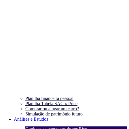
Planilha financeira pessoal
Planilha Tabela SAC x Price
Comprar ou alugar um carro?
Simulação de patrimônio futuro
Análises e Estudos
Conheça as vantagens de ser Rico
C