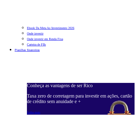
Ebook Da Meta Ao Investimento 2026
Onde investir
Onde investir em Renda Fixa
Carteira de FIIs
Planilhas financeiras
Conheça as vantagens de ser Rico
C
ações, cartão
Taxa zero de corretagem para investir em ações, cartão
T
de crédito sem anuidade e +
d
Saiba mais
S