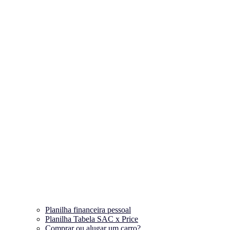
Planilha financeira pessoal
Planilha Tabela SAC x Price
Comprar ou alugar um carro?