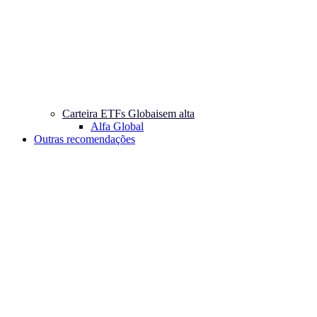
Carteira ETFs Globais
em alta
Alfa Global
Outras recomendações