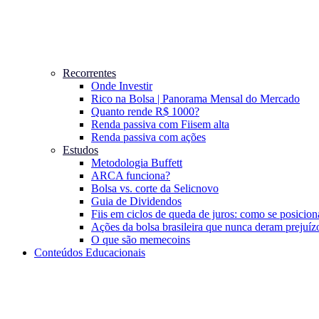
Recorrentes
Onde Investir
Rico na Bolsa | Panorama Mensal do Mercado
Quanto rende R$ 1000?
Renda passiva com Fiis
em alta
Renda passiva com ações
Estudos
Metodologia Buffett
ARCA funciona?
Bolsa vs. corte da Selic
novo
Guia de Dividendos
Fiis em ciclos de queda de juros: como se posicion
Ações da bolsa brasileira que nunca deram prejuíz
O que são memecoins
Conteúdos Educacionais