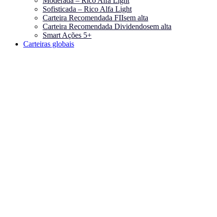
Moderada – Rico Alfa Light
Sofisticada – Rico Alfa Light
Carteira Recomendada FIIs
em alta
Carteira Recomendada Dividendos
em alta
Smart Ações 5+
Carteiras globais