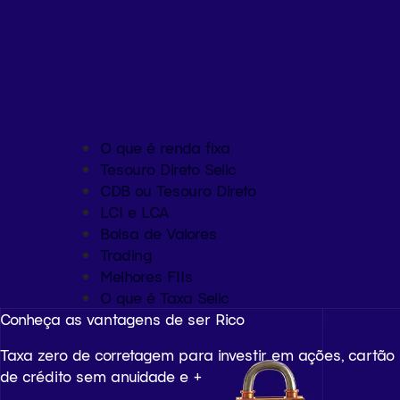
O que é renda fixa
Tesouro Direto Selic
CDB ou Tesouro Direto
LCI e LCA
Bolsa de Valores
Trading
Melhores FIIs
O que é Taxa Selic
Conheça as vantagens de ser Rico
Taxa zero de corretagem para investir em ações, cartão
de crédito sem anuidade e +