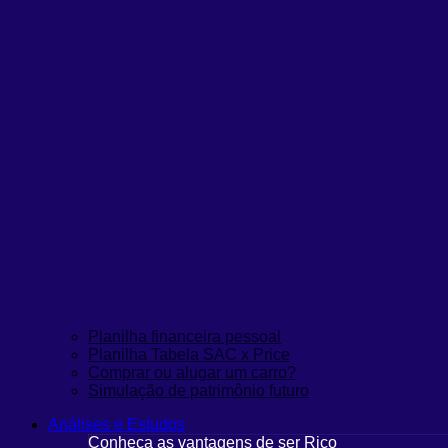
Planilha financeira pessoal
Planilha Tabela SAC x Price
Comprar ou alugar um carro?
Simulação de patrimônio futuro
Análises e Estudos
Conheça as vantagens de ser Rico