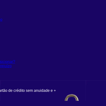
do
sicionar?
rejuízo
artão de crédito sem anuidade e +