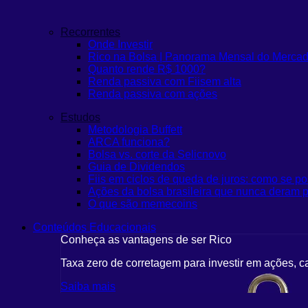
Recorrentes
Onde Investir
Rico na Bolsa | Panorama Mensal do Merca
Quanto rende R$ 1000?
Renda passiva com Fiis
em alta
Renda passiva com ações
Estudos
Metodologia Buffett
ARCA funciona?
Bolsa vs. corte da Selic
novo
Guia de Dividendos
Fiis em ciclos de queda de juros: como se po
Ações da bolsa brasileira que nunca deram p
O que são memecoins
Conteúdos Educacionais
Conheça as vantagens de ser Rico
Taxa zero de corretagem para investir em ações, c
Saiba mais