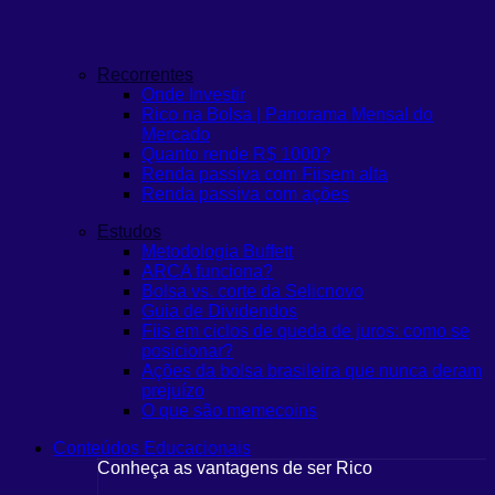
Recorrentes
Onde Investir
Rico na Bolsa | Panorama Mensal do
Mercado
Quanto rende R$ 1000?
Renda passiva com Fiis
em alta
Renda passiva com ações
Estudos
Metodologia Buffett
ARCA funciona?
Bolsa vs. corte da Selic
novo
Guia de Dividendos
Fiis em ciclos de queda de juros: como se
posicionar?
Ações da bolsa brasileira que nunca deram
prejuízo
O que são memecoins
Conteúdos Educacionais
Conheça as vantagens de ser Rico