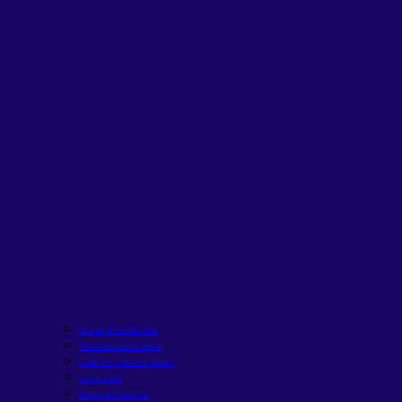
O que é renda fixa
Tesouro Direto Selic
CDB ou Tesouro Direto
LCI e LCA
Bolsa de Valores