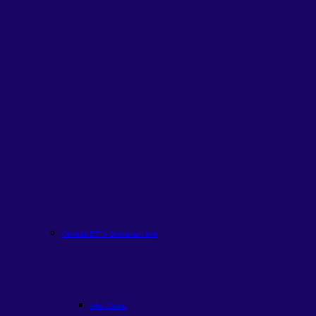
Carteira ETFs Globais
em alta
Alfa Global