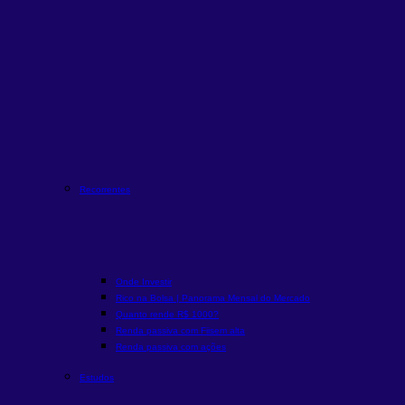
Recorrentes
Onde Investir
Rico na Bolsa | Panorama Mensal do Mercado
Quanto rende R$ 1000?
Renda passiva com Fiis
em alta
Renda passiva com ações
Estudos