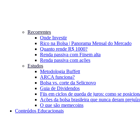
Recorrentes
Onde Investir
Rico na Bolsa | Panorama Mensal do Mercado
Quanto rende R$ 1000?
Renda passiva com Fiis
em alta
Renda passiva com ações
Estudos
Metodologia Buffett
ARCA funciona?
Bolsa vs. corte da Selic
novo
Guia de Dividendos
Fiis em ciclos de queda de juros: como se posicion
Ações da bolsa brasileira que nunca deram prejuíz
O que são memecoins
Conteúdos Educacionais