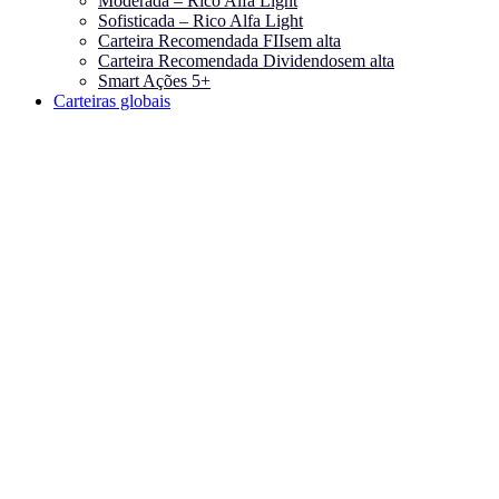
Moderada – Rico Alfa Light
Sofisticada – Rico Alfa Light
Carteira Recomendada FIIs
em alta
Carteira Recomendada Dividendos
em alta
Smart Ações 5+
Carteiras globais