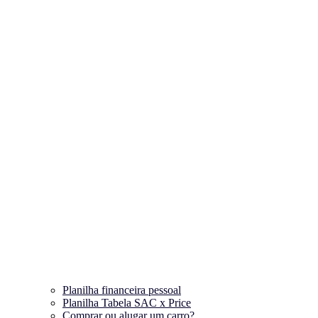
Planilha financeira pessoal
Planilha Tabela SAC x Price
Comprar ou alugar um carro?