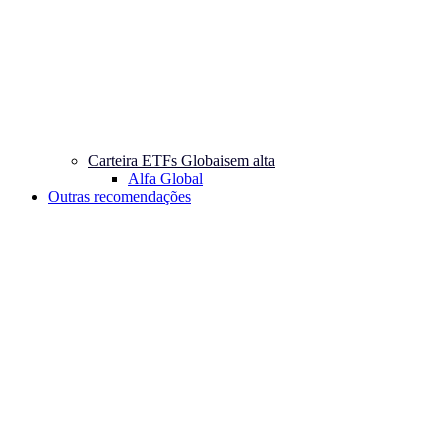
Carteira ETFs Globais
em alta
Alfa Global
Outras recomendações