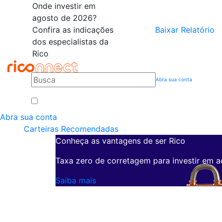
Onde investir em
agosto de 2026?
Confira as indicações
Baixar Relatório
dos especialistas da
Rico
Abra sua conta
Abra sua conta
Carteiras Recomendadas
Conheça as vantagens de ser Rico
Taxa zero de corretagem para investir em a
Saiba mais