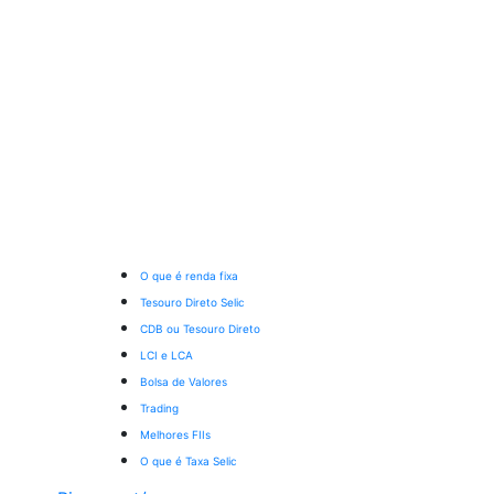
O que é renda fixa
Tesouro Direto Selic
CDB ou Tesouro Direto
LCI e LCA
Bolsa de Valores
Trading
Melhores FIIs
O que é Taxa Selic