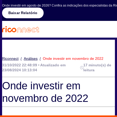
Onde investir em agosto de 2026? Confira as indicações dos especialistas da Ri
Baixar Relatório
Riconnect
/
Análises
/
Onde investir em novembro de 2022
31/10/2022 22:48:09 • Atualizado em
17 minuto(s) de
23/08/2024 10:13:04
leitura
Onde investir em
novembro de 2022