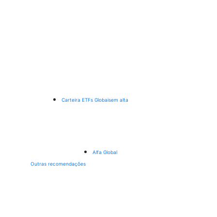
Carteira ETFs Globais
em alta
Alfa Global
Outras recomendações