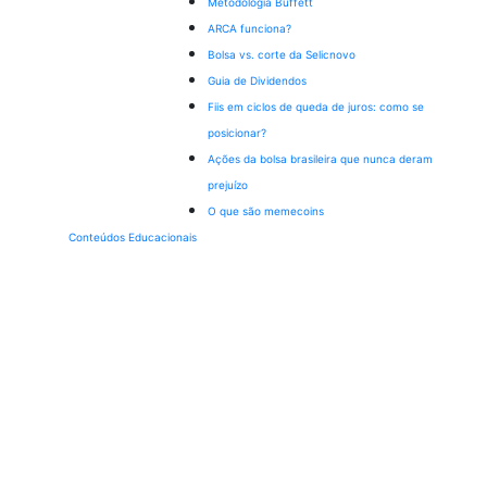
Metodologia Buffett
ARCA funciona?
Bolsa vs. corte da Selic
novo
Guia de Dividendos
Fiis em ciclos de queda de juros: como se
posicionar?
Ações da bolsa brasileira que nunca deram
prejuízo
O que são memecoins
Conteúdos Educacionais