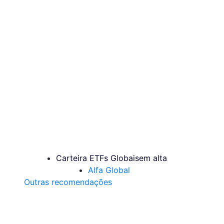
Carteira ETFs Globais
em alta
Alfa Global
Outras recomendações