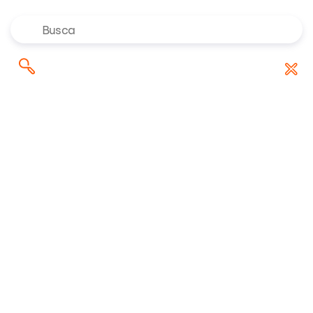
Onde investir em agosto de
Pesquisar
Baixar Relatório
2026? Confira as indicações dos
por:
especialistas da Rico
Riconnect
/
Análises
/
O ano sabático: Quanto custa e como planejar a
pausa estratégica na carreira
29/08/2025 15:30:09 • Atualizado em 29/08/2025 15:30:10
18 minuto(s) de leitura
O ano sabático: Quanto
custa e como planejar