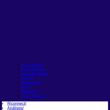
O que é renda fixa
Tesouro Direto Selic
CDB ou Tesouro Direto
LCI e LCA
Bolsa de Valores
Trading
Melhores FIIs
O que é Taxa Selic
Riconnect
/
Análises
/