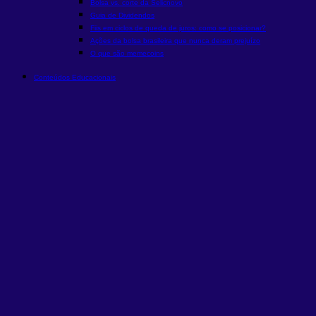
Bolsa vs. corte da Selic
novo
Guia de Dividendos
Fiis em ciclos de queda de juros: como se posicionar?
Ações da bolsa brasileira que nunca deram prejuízo
O que são memecoins
Conteúdos Educacionais