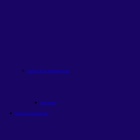
Carteira ETFs Globais
em alta
Alfa Global
Outras recomendações