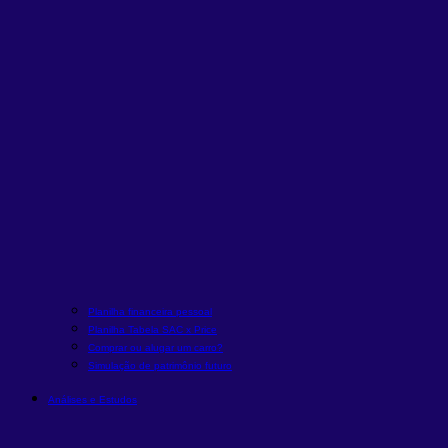
Planilha financeira pessoal
Planilha Tabela SAC x Price
Comprar ou alugar um carro?
Simulação de patrimônio futuro
Análises e Estudos