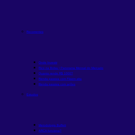
Recorrentes
Onde Investir
Rico na Bolsa | Panorama Mensal do Mercado
Quanto rende R$ 1000?
Renda passiva com Fiis
em alta
Renda passiva com ações
Estudos
Metodologia Buffett
ARCA funciona?