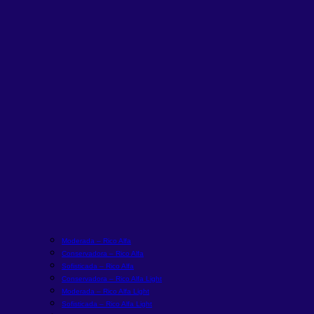
Moderada – Rico Alfa
Conservadora – Rico Alfa
Sofisticada – Rico Alfa
Conservadora – Rico Alfa Light
Moderada – Rico Alfa Light
Sofisticada – Rico Alfa Light