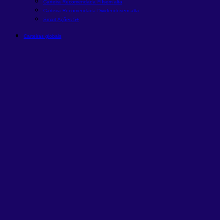
Carteira Recomendada FIIs
em alta
Carteira Recomendada Dividendos
em alta
Smart Ações 5+
Carteiras globais