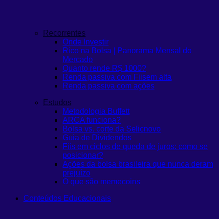
Recorrentes
Onde Investir
Rico na Bolsa | Panorama Mensal do
Mercado
Quanto rende R$ 1000?
Renda passiva com Fiis
em alta
Renda passiva com ações
Estudos
Metodologia Buffett
ARCA funciona?
Bolsa vs. corte da Selic
novo
Guia de Dividendos
Fiis em ciclos de queda de juros: como se
posicionar?
Ações da bolsa brasileira que nunca deram
prejuízo
O que são memecoins
Conteúdos Educacionais