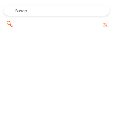
Onde investir em agosto de
Pesquisar
Baixar Relatório
2026? Confira as indicações dos
por:
especialistas da Rico
Riconnect
/
Análises
/
Ano começa com inflação praticamente estável, mas
contas públicas colocam riscos para o futuro
09/02/2023 23:06:56 • Atualizado em
21/08/2024 16:34:25
6 minuto(s) de leitura
Ano começa com