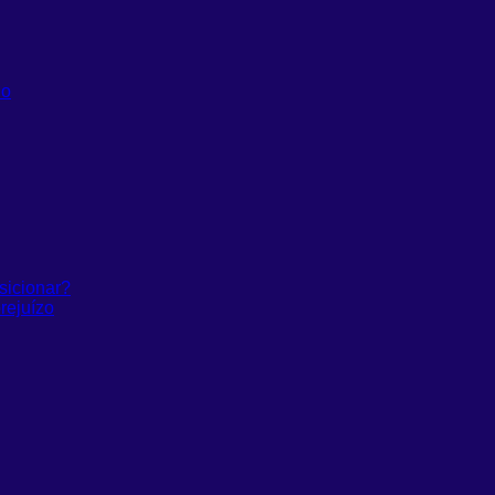
do
sicionar?
rejuízo