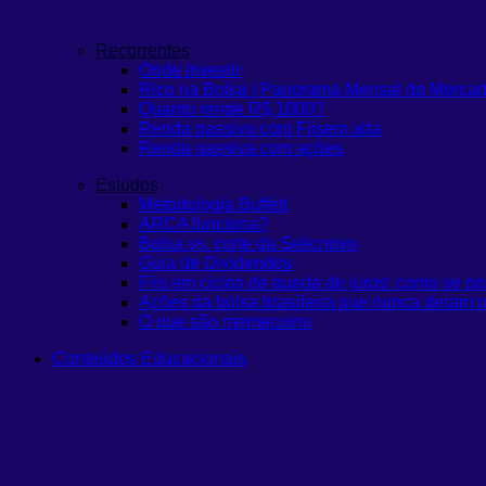
Recorrentes
Onde Investir
Rico na Bolsa | Panorama Mensal do Merca
Quanto rende R$ 1000?
Renda passiva com Fiis
em alta
Renda passiva com ações
Estudos
Metodologia Buffett
ARCA funciona?
Bolsa vs. corte da Selic
novo
Guia de Dividendos
Fiis em ciclos de queda de juros: como se po
Ações da bolsa brasileira que nunca deram p
O que são memecoins
Conteúdos Educacionais