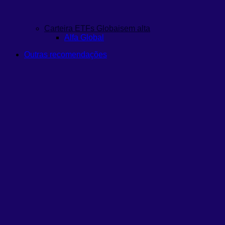
Carteira ETFs Globais
em alta
Alfa Global
Outras recomendações