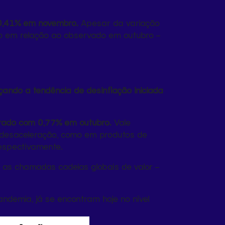
e 0,41% em novembro.
Apesar da variação
do em relação ao observado em outubro –
çando a tendência de desinflação iniciada
parado com 0,77% em outubro.
Vale
 desaceleração, como em produtos de
respectivamente.
– as chamadas cadeias globais de valor –
andemia, já se encontram hoje no nível