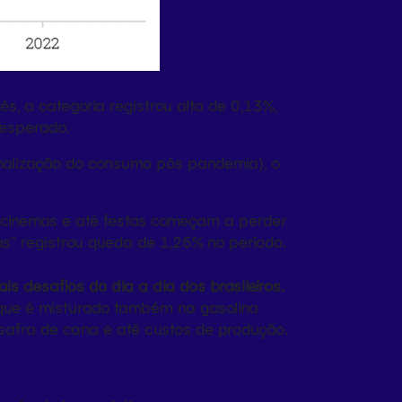
s, a categoria registrou alta de 0,13%,
 esperado.
ormalização do consumo pós pandemia), o
, cinemas e até festas começam a perder
nas” registrou queda de 1,26% no período.
s desafios do dia a dia dos brasileiros.
(que é misturado também na gasolina
safra de cana e até custos de produção.