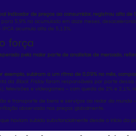
pal indicador de preços ao consumidor, registrou alta d
dice para 5,9% no acumulado em doze meses, desaceleran
o IPCA acumula alta de 5,13%.
o força
sperado pela maior parte de analistas de mercado, refor
 por exemplo, subiram a um ritmo de 0,09% no mês, com
onta da
Black Friday
foram responsáveis por parte dessa
s), televisões e videogames – com queda de 2% e 2,1%, 
ação e transporte de bens e serviços ao redor do mundo 
inflação observada nos preços globalmente.
 que haviam subido substancialmente desde o início da p