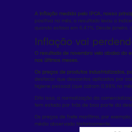
A inflação medida pelo IPCA, nosso princi
positiva no mês, o resultado levou o ín
quando estava em 6,47%. Desde janeiro, 
Inflação vai perdend
O resultado de novembro veio abaixo do e
nos últimos meses.
Os preços de produtos industrializados,
destacar que descontos aplicados por c
higiene pessoal (que caíram 0,98% no mê
Dito isso, a normalização da comercializ
tem estado por trás de boa parte da des
Os preços de frete marítimo, por exemplo,
médio observado historicamente.