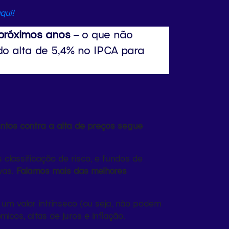
qui!
 próximos anos
– o que não
ndo alta de 5,4% no IPCA para
entos contra a alta de preços segue
classificação de risco, e fundos de
ivas.
Falamos mais das melhores
um valor intrínseco (ou seja, não podem
cos, altas de juros e inflação.