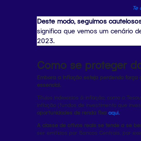
Te 
Deste modo, seguimos cautelosos 
significa que vemos um cenário de
2023.
Como se proteger da
Embora a inflação esteja perdendo força 
essencial.
Títulos indexados à inflação, como o Tes
inflação (fundos de investimento que inve
oportunidades de renda fixa
aqui.
A classe de ativos reais se tende a se b
ser emitidos por Bancos Centrais, por exe