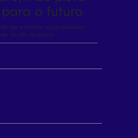
 para o futuro
ando que a inflação segue perdendo
eger da alta de preços.