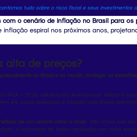
contamos tudo sobre o risco fiscal e seus investimentos a
com o cenário de inflação no Brasil para os
 inflação espiral nos próximos anos, projeta
 alta de preços?
gradualmente no Brasil e no mundo, proteger os investim
ouro IPCA + 2026, debêntures de empresas sólidas e boas 
stem em ativos indexados à inflação) são ótimas alternat
eneficiar de um cenário como o atual.
São ativos que tem 
mplo), e costumam ter baixa correlação com ciclos econômi