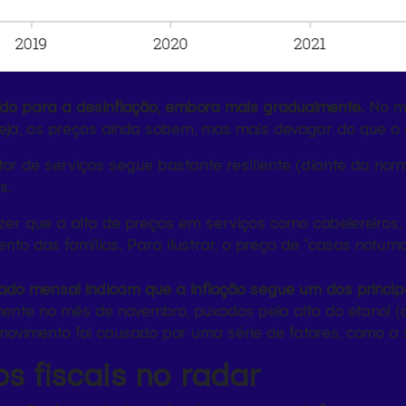
ído para a desinflação, embora mais gradualmente.
No mê
seja, os preços ainda sobem, mas mais devagar do que o
tor de serviços segue bastante resiliente (diante da n
s.
zer que a alta de preços em serviços como cabelereiros
ento das famílias. Para ilustrar, o preço de “casas notur
do mensal indicam que a inflação segue um dos principai
mente no mês de novembro, puxados pela alta do etanol 
ovimento foi causado por uma série de fatores, como a 
os fiscais no radar