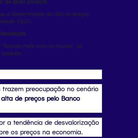
 de ainda persistir.
que a disseminação da alta de preços
o desde 2020.
ntensidade.
o “ficando mais caro no mundo”, as
il também.
as trazem preocupação no cenário
a alta de preços pelo Banco
ior a tendência de desvalorização
obre os preços na economia.