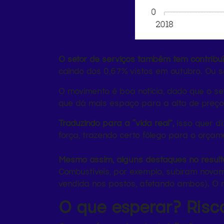
O setor de serviços também tem contribu
caindo dos 0,67% vistos em outubro. Ou 
O movimento é boa notícia, dado que o se
que dá mais espaço para a alta de preço
Traduzindo para a “vida real”,
isso quer di
força, trazendo certo fôlego para o orçam
Mesmo assim, alguns destaques no resulta
Combustíveis, por exemplo, subiram nova
vendida nos postos, afetando ambos). O m
O que esperar?
Risc