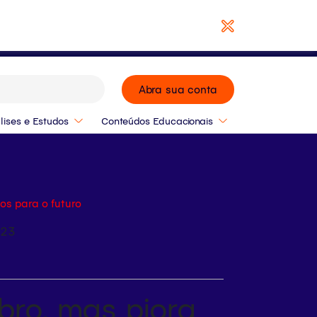
Baixar Relatório
Abra sua conta
lises e Estudos
Conteúdos Educacionais
os para o futuro
:23
ro, mas piora