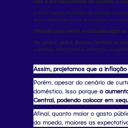
Com o enfraquecimento da inflação, a se
A forte queda do índice de difusão no mê
entre diferentes bens e serviços na econ
Olhando para frente, a desaceleração do 
No cenário global, Bancos Centrais no m
pressões inflacionárias começam a perder
Assim, projetamos que a inflaçã
Porém, apesar do cenário de curt
doméstico. Isso porque
o aumento 
Central, podendo colocar em xeque
Afinal, quanto maior o gasto públ
da moeda, maiores as expectativa