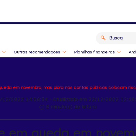
o de 2026? Confira as indicações dos
Outras recomendações
Planilhas financeiras
Aná
ueda em novembro, mas piora nas contas públicas colocam risc
/12/2022 14:08:34 • Atualizado em 22/12/2022 12:48
8 minuto(s) de leitura
ue em queda em novemb