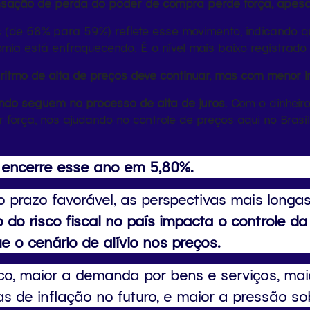
nsação de perda do poder de compra perde força, apesar
s (de 68% para 59%) reflete esse movimento, indicando 
omia está enfraquecendo. É o nível mais baixo registrad
ritmo de alta de preços deve continuar, mas com menor i
undo seguem no processo de alta de juros
. Com o dinheir
 força, nos ajudando no controle de preços aqui no Bras
o encerre esse ano em 5,80%.
o prazo favorável, as perspectivas mais long
do risco fiscal no país impacta o controle d
 o cenário de alívio nos preços.
ico, maior a demanda por bens e serviços, ma
s de inflação no futuro, e maior a pressão s