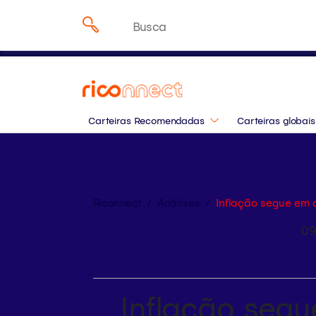
Onde investir em agost
Pesquisar
especialistas da Rico
por:
Carteiras Recomendadas
Carteiras globais
Riconnect
/
Análises
/
Inflação segue em q
09
Inflação seg