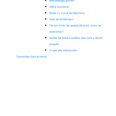
Metodologia Buffett
ARCA funciona?
Bolsa vs. corte da Selic
novo
Guia de Dividendos
Fiis em ciclos de queda de juros: como se
posicionar?
Ações da bolsa brasileira que nunca deram
prejuízo
O que são memecoins
Conteúdos Educacionais