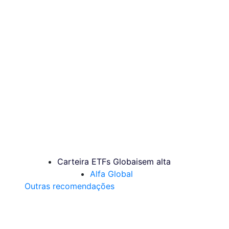
Carteira ETFs Globais
em alta
Alfa Global
Outras recomendações