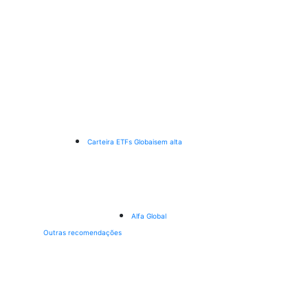
Carteira ETFs Globais
em alta
Alfa Global
Outras recomendações