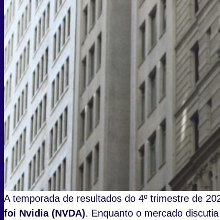
A temporada de resultados do 4º trimestre de 2
foi Nvidia (NVDA)
. Enquanto o mercado discutia s