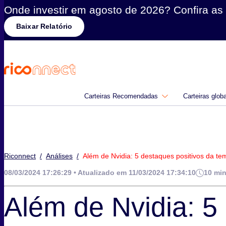
Onde investir em agosto de 2026? Confira as 
Baixar Relatório
Carteiras Recomendadas
Carteiras glob
Riconnect
/
Análises
/
Além de Nvidia: 5 destaques positivos da t
08/03/2024 17:26:29 • Atualizado em 11/03/2024 17:34:10
10 min
Além de Nvidia: 5