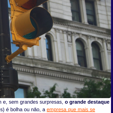
m e, sem grandes surpresas,
o grande destaque
lês) é bolha ou não, a
empresa que mais se