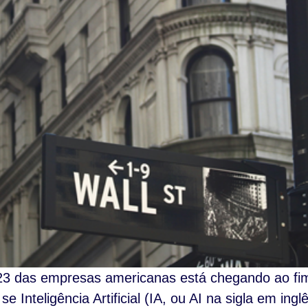
023 das empresas americanas está chegando ao fi
e Inteligência Artificial (IA, ou AI na sigla em ing