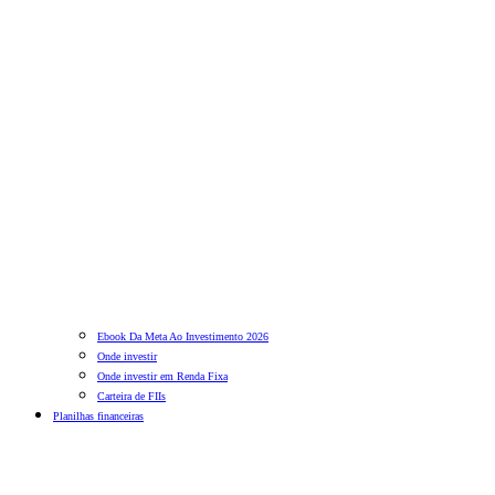
Ebook Da Meta Ao Investimento 2026
Onde investir
Onde investir em Renda Fixa
Carteira de FIIs
Planilhas financeiras