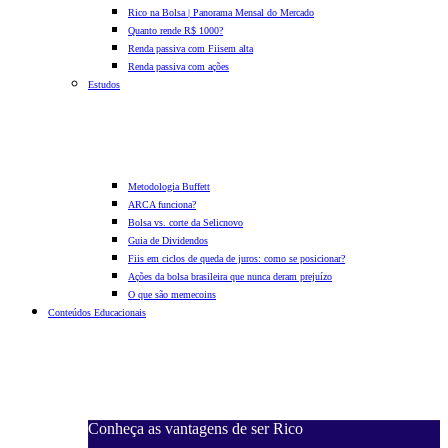
Rico na Bolsa | Panorama Mensal do Mercado
Quanto rende R$ 1000?
Renda passiva com Fiis
em alta
Renda passiva com ações
Estudos
Metodologia Buffett
ARCA funciona?
Bolsa vs. corte da Selic
novo
Guia de Dividendos
Fiis em ciclos de queda de juros: como se posicionar?
Ações da bolsa brasileira que nunca deram prejuízo
O que são memecoins
Conteúdos Educacionais
Conheça as vantagens de ser Rico