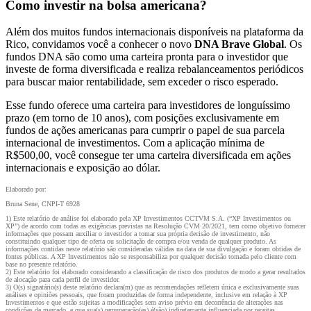
Como investir na bolsa americana?
Além dos muitos fundos internacionais disponíveis na plataforma da
Rico, convidamos você a conhecer o novo
DNA Brave Global
. Os
fundos DNA são como uma carteira pronta para o investidor que
investe de forma diversificada e realiza rebalanceamentos periódicos
para buscar maior rentabilidade, sem exceder o risco esperado.
Esse fundo oferece uma carteira para investidores de longuíssimo
prazo (em torno de 10 anos), com posições exclusivamente em
fundos de ações americanas para cumprir o papel de sua parcela
internacional de investimentos. Com a aplicação mínima de
R$500,00, você consegue ter uma carteira diversificada em ações
internacionais e exposição ao dólar.
Elaborado por:
Bruna Sene, CNPI-T 6928
1) Este relatório de análise foi elaborado pela XP Investimentos CCTVM S.A. (“XP Investimentos ou
XP”) de acordo com todas as exigências previstas na Resolução CVM 20/2021, tem como objetivo fornecer
informações que possam auxiliar o investidor a tomar sua própria decisão de investimento, não
constituindo qualquer tipo de oferta ou solicitação de compra e/ou venda de qualquer produto. As
informações contidas neste relatório são consideradas válidas na data de sua divulgação e foram obtidas de
fontes públicas. A XP Investimentos não se responsabiliza por qualquer decisão tomada pelo cliente com
base no presente relatório.
2) Este relatório foi elaborado considerando a classificação de risco dos produtos de modo a gerar resultados
de alocação para cada perfil de investidor.
3) O(s) signatário(s) deste relatório declara(m) que as recomendações refletem única e exclusivamente suas
análises e opiniões pessoais, que foram produzidas de forma independente, inclusive em relação à XP
Investimentos e que estão sujeitas a modificações sem aviso prévio em decorrência de alterações nas
condições de mercado, e que sua(s) remuneração(es) é(são) indiretamente influenciada por receitas