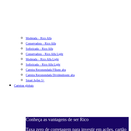
Moderada – Rico Alfa
Conservadora – Rico Alfa
Sofisticada – Rico Alfa
Conservadora – Rico Alfa Light
Moderada – Rico Alfa Light
Sofisticada – Rico Alfa Light
Carteira Recomendada FIIs
em alta
Carteira Recomendada Dividendos
em alta
Smart Ações 5+
Carteiras globais
Conheça as vantagens de ser Rico
Taxa zero de corretagem para investir em ações, cartão