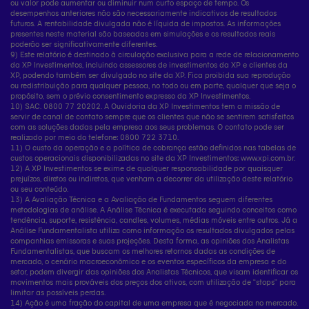
ou valor pode aumentar ou diminuir num curto espaço de tempo. Os
desempenhos anteriores não são necessariamente indicativos de resultados
futuros. A rentabilidade divulgada não é líquida de impostos. As informações
presentes neste material são baseadas em simulações e os resultados reais
poderão ser significativamente diferentes.
9) Este relatório é destinado à circulação exclusiva para a rede de relacionamento
da XP Investimentos, incluindo assessores de investimentos da XP e clientes da
XP, podendo também ser divulgado no site da XP. Fica proibida sua reprodução
ou redistribuição para qualquer pessoa, no todo ou em parte, qualquer que seja o
propósito, sem o prévio consentimento expresso da XP Investimentos.
10) SAC. 0800 77 20202. A Ouvidoria da XP Investimentos tem a missão de
servir de canal de contato sempre que os clientes que não se sentirem satisfeitos
com as soluções dadas pela empresa aos seus problemas. O contato pode ser
realizado por meio do telefone: 0800 722 3710.
11) O custo da operação e a política de cobrança estão definidos nas tabelas de
custos operacionais disponibilizadas no site da XP Investimentos: www.xpi.com.br.
12) A XP Investimentos se exime de qualquer responsabilidade por quaisquer
prejuízos, diretos ou indiretos, que venham a decorrer da utilização deste relatório
ou seu conteúdo.
13) A Avaliação Técnica e a Avaliação de Fundamentos seguem diferentes
metodologias de análise. A Análise Técnica é executada seguindo conceitos como
tendência, suporte, resistência, candles, volumes, médias móveis entre outros. Já a
Análise Fundamentalista utiliza como informação os resultados divulgados pelas
companhias emissoras e suas projeções. Desta forma, as opiniões dos Analistas
Fundamentalistas, que buscam os melhores retornos dadas as condições de
mercado, o cenário macroeconômico e os eventos específicos da empresa e do
setor, podem divergir das opiniões dos Analistas Técnicos, que visam identificar os
movimentos mais prováveis dos preços dos ativos, com utilização de “stops” para
limitar as possíveis perdas.
14) Ação é uma fração do capital de uma empresa que é negociada no mercado.