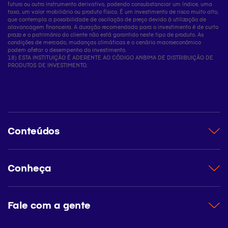
futuro ou outro instrumento derivativo, podendo consubstanciar um índice, uma
taxa, um valor mobiliário ou produto físico. É um investimento de risco muito alto,
que contempla a possibilidade de oscilação de preço devido à utilização de
alavancagem financeira. A duração recomendada para o investimento é de curto
prazo e o patrimônio do cliente não está garantido neste tipo de produto. As
condições de mercado, mudanças climáticas e o cenário macroeconômico
podem afetar o desempenho do investimento.
18) ESTA INSTITUIÇÃO É ADERENTE AO CÓDIGO ANBIMA DE DISTRIBUIÇÃO DE
PRODUTOS DE INVESTIMENTO.
Conteúdos
Conheça
Fale com a gente