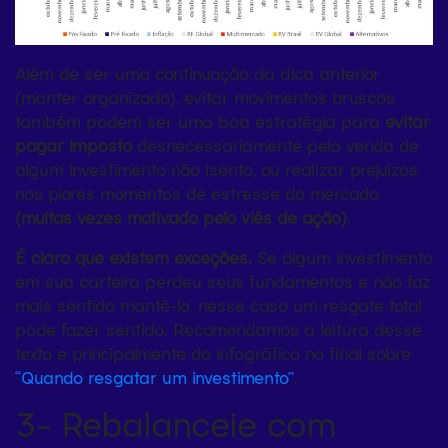
Além de ser uma continuação da dica anterior
(manter organizado), evitar movimentos bruscos
também podem ser uma boa estratégia para
evitar
pagar imposto
desnecessariamente pela venda de
algum investimento não isento, ou realizar prejuízos
nos piores momentos de estresse do mercado
(muitas vezes motivado pelo viés de ação)
.
É claro que existem exceções.
Se algum investimento
em sua carteira perdeu seus fundamentos e não faz
mais sentido mantê-lo, nesse caso um resgate total
pode fazer sentido. Recomendamos a leitura desse
texto e principalmente do infográfico no final sobre
“Quando resgatar um investimento”
.
3- Rebalanceie com