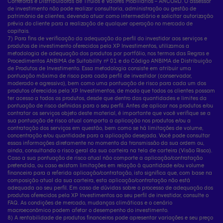
Corretoras e Distribuidoras de Títulos e Valores Mobiliários – ANCORD. O assessor
de investimento não pode realizar consultoria, administração ou gestão de
patrimônio de clientes, devendo atuar como intermediário e solicitar autorização
prévia do cliente para a realização de qualquer operação no mercado de
capitais.
7) Para fins de verificação da adequação do perfil do investidor aos serviços e
produtos de investimento oferecidos pela XP Investimentos, utilizamos a
metodologia de adequação dos produtos por portfólio, nos termos das Regras e
Procedimentos ANBIMA de Suitability nº 01 e do Código ANBIMA de Distribuição
de Produtos de Investimento. Essa metodologia consiste em atribuir uma
pontuação máxima de risco para cada perfil de investidor (conservador,
moderado e agressivo), bem como uma pontuação de risco para cada um dos
produtos oferecidos pela XP Investimentos, de modo que todos os clientes possam
ter acesso a todos os produtos, desde que dentro das quantidades e limites da
pontuação de risco definidas para o seu perfil. Antes de aplicar nos produtos e/ou
contratar os serviços objeto deste material, é importante que você verifique se a
sua pontuação de risco atual comporta a aplicação nos produtos e/ou a
contratação dos serviços em questão, bem como se há limitações de volume,
concentração e/ou quantidade para a aplicação desejada. Você pode consultar
essas informações diretamente no momento da transmissão da sua ordem ou,
ainda, consultando o risco geral da sua carteira na tela de carteira (Visão Risco).
Caso a sua pontuação de risco atual não comporte a aplicação/contratação
pretendida, ou caso existam limitações em relação à quantidade e/ou volume
financeiro para a referida aplicação/contratação, isto significa que, com base na
composição atual da sua carteira, esta aplicação/contratação não está
adequada ao seu perfil. Em caso de dúvidas sobre o processo de adequação dos
produtos oferecidos pela XP Investimentos ao seu perfil de investidor, consulte o
FAQ. As condições de mercado, mudanças climáticas e o cenário
macroeconômico podem afetar o desempenho do investimento.
8) A rentabilidade de produtos financeiros pode apresentar variações e seu preço