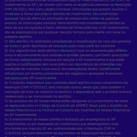
Investimentos ou XP”) de acordo com todas as exigências previstas na Resolução
CVM 20/2021, tem como objetivo fornecer informações que possam auxiliar o
investidor a tomar sua própria decisão de investimento, não constituindo
qualquer tipo de oferta ou solicitação de compra e/ou venda de qualquer
produto. As informações contidas neste relatório são consideradas válidas na
data de sua divulgação e foram obtidas de fontes públicas. A XP Investimentos
não se responsabiliza por qualquer decisão tomada pelo cliente com base no
presente relatório.
2) Este relatório foi elaborado considerando a classificação de risco dos produtos
de modo a gerar resultados de alocação para cada perfil de investidor.
3) O(s) signatário(s) deste relatório declara(m) que as recomendações refletem
única e exclusivamente suas análises e opiniões pessoais, que foram produzidas
de forma independente, inclusive em relação à XP Investimentos e que estão
sujeitas a modificações sem aviso prévio em decorrência de alterações nas
condições de mercado, e que sua(s) remuneração(es) é(são) indiretamente
influenciada por receitas provenientes dos negócios e operações financeiras
realizadas pela XP Investimentos.
4) O analista responsável pelo conteúdo deste relatório e pelo cumprimento da
Resolução CVM nº 20/2021 está indicado acima, sendo que, caso constem a
indicação de mais um analista no relatório, o responsável será o primeiro analista
credenciado a ser mencionado no relatório.
5) Os analistas da XP Investimentos estão obrigados ao cumprimento de todas
as regras previstas no Código de Conduta da APIMEC Brasil para o Analista de
Valores Mobiliários e na Política de Conduta dos Analistas de Valores Mobiliários
da XP Investimentos.
6) O atendimento de nossos clientes é realizado por empregados da XP
Investimentos ou por assessores de investimento que desempenham suas
atividades por meio da XP, em conformidade com a Resolução CVM nº
178/2023, os quais encontram-se registrados na Associação Nacional das