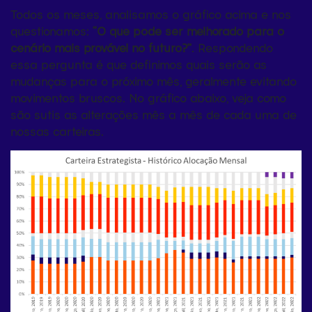
Todos os meses, analisamos o gráfico acima e nos
questionamos:
“O que pode ser melhorado para o
cenário mais provável no futuro?”
. Respondendo
essa pergunta é que definimos quais serão as
mudanças para o próximo mês, geralmente evitando
movimentos bruscos. No gráfico abaixo, veja como
são sutis as alterações mês a mês de cada uma de
nossas carteiras.