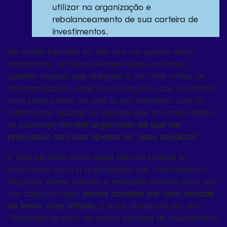
utilizar na organização e
rebalanceamento de sua carteira de
investimentos.
Na minha infância, eu não era um garoto muito
organizado. Um bom exemplo disso era meu
guarda-roupas, que chegava a um nível crítico de
desorganização, onde era necessário que eu tirasse
tudo para poder arrumá-lo por completo. Isso foi
melhorando quando eu percebi que era mais rápido
(e prudente)
manter organizado do que me
preocupar com isso apenas no “caos absoluto”.
E hoje percebo como essa mesma atitude é
importante para a organização dos investimentos.
Algumas vezes, quando o mercado parece estar em
um absoluto caos,
somos atraídos por uma vontade
de tomar uma atitude.
E esse desejo de dar um
“cavalinho de pau” na nossa carteira de investimento