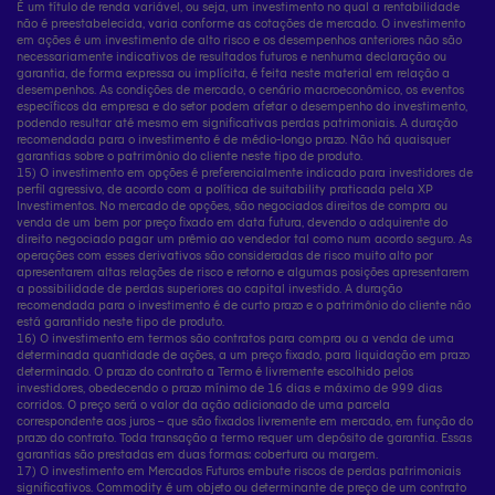
É um título de renda variável, ou seja, um investimento no qual a rentabilidade
não é preestabelecida, varia conforme as cotações de mercado. O investimento
em ações é um investimento de alto risco e os desempenhos anteriores não são
necessariamente indicativos de resultados futuros e nenhuma declaração ou
garantia, de forma expressa ou implícita, é feita neste material em relação a
desempenhos. As condições de mercado, o cenário macroeconômico, os eventos
específicos da empresa e do setor podem afetar o desempenho do investimento,
podendo resultar até mesmo em significativas perdas patrimoniais. A duração
recomendada para o investimento é de médio-longo prazo. Não há quaisquer
garantias sobre o patrimônio do cliente neste tipo de produto.
15) O investimento em opções é preferencialmente indicado para investidores de
perfil agressivo, de acordo com a política de suitability praticada pela XP
Investimentos. No mercado de opções, são negociados direitos de compra ou
venda de um bem por preço fixado em data futura, devendo o adquirente do
direito negociado pagar um prêmio ao vendedor tal como num acordo seguro. As
operações com esses derivativos são consideradas de risco muito alto por
apresentarem altas relações de risco e retorno e algumas posições apresentarem
a possibilidade de perdas superiores ao capital investido. A duração
recomendada para o investimento é de curto prazo e o patrimônio do cliente não
está garantido neste tipo de produto.
16) O investimento em termos são contratos para compra ou a venda de uma
determinada quantidade de ações, a um preço fixado, para liquidação em prazo
determinado. O prazo do contrato a Termo é livremente escolhido pelos
investidores, obedecendo o prazo mínimo de 16 dias e máximo de 999 dias
corridos. O preço será o valor da ação adicionado de uma parcela
correspondente aos juros – que são fixados livremente em mercado, em função do
prazo do contrato. Toda transação a termo requer um depósito de garantia. Essas
garantias são prestadas em duas formas: cobertura ou margem.
17) O investimento em Mercados Futuros embute riscos de perdas patrimoniais
significativos. Commodity é um objeto ou determinante de preço de um contrato