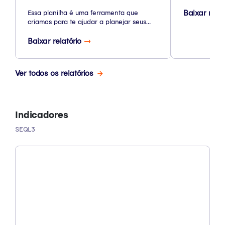
Futuro
Baixar rela
Essa planilha é uma ferramenta que
criamos para te ajudar a planejar seus
investimentos e simular o valor que terá
no futuro, de acordo com seus
Baixar relatório
investimentos, aportes e tempo
investidos.
Ver todos os relatórios
Indicadores
SEQL3