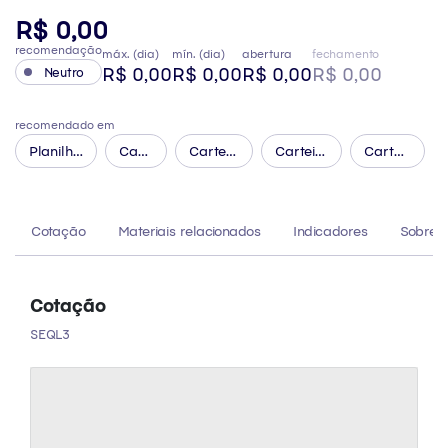
R$ 0,00
recomendação
máx. (dia)
mín. (dia)
abertura
fechamento
R$ 0,00
R$ 0,00
R$ 0,00
R$ 0,00
Neutro
recomendado em
Planilha
Carteira
Carteira
Carteira
Carteira
Financeira:
Dividendos
Estrelas
Fundos
Global
Simulação
Globais
Imobiliários
de
de
ETFs
Cotação
Materiais relacionados
Indicadores
Sobre 
Patrimônio
Futuro
Cotação
SEQL3