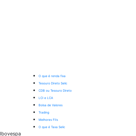
O que é renda fixa
Tesouro Direto Selic
CDB ou Tesouro Direto
LCI e LCA
Bolsa de Valores
Trading
Melhores FIIs
O que é Taxa Selic
Ibovespa