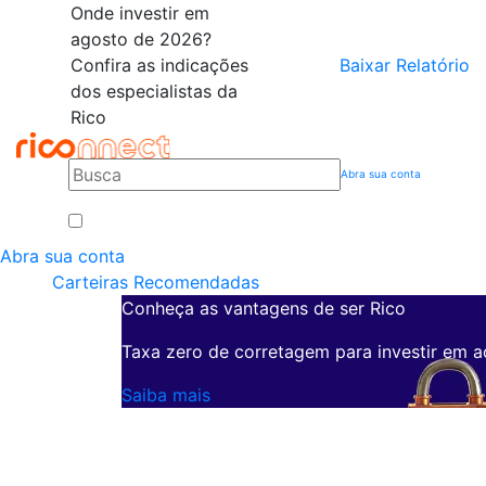
Onde investir em
agosto de 2026?
Confira as indicações
Baixar Relatório
dos especialistas da
Rico
Abra sua conta
Abra sua conta
Carteiras Recomendadas
Conheça as vantagens de ser Rico
Taxa zero de corretagem para investir em a
Saiba mais