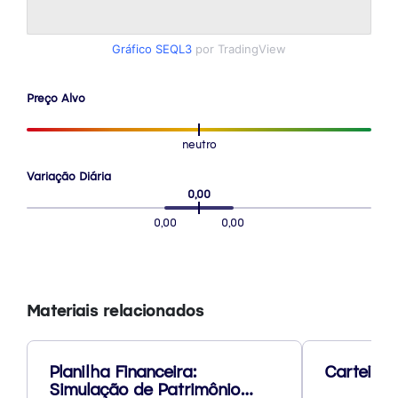
Gráfico SEQL3
por TradingView
Preço Alvo
neutro
Variação Diária
0,00
0,00
0,00
Materiais relacionados
Planilha Financeira:
Carteira 
Simulação de Patrimônio