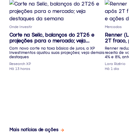
Onde Investir
Mercados
Corte na Selic, balanços do 2T26 e
Renner (LREN
projeções para o mercado; veja
2T fraco, pr
destaques da semana
ações desa
Com novo corte na taxa básica de juros, a XP
Renner reduziu s
Investimentos ajustou suas projeções; veja demais
receita de varej
destaques
4% e 8%, ante a 
Research XP
Lara Rizério
Há 13 horas
Há 1 dia
Mais notícias de ações