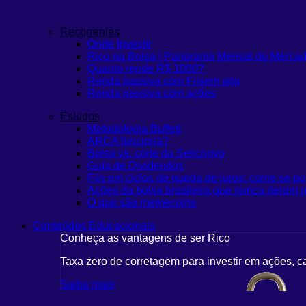
Recorrentes
Onde Investir
Rico na Bolsa | Panorama Mensal do Merca
Quanto rende R$ 1000?
Renda passiva com Fiis
em alta
Renda passiva com ações
Estudos
Metodologia Buffett
ARCA funciona?
Bolsa vs. corte da Selic
novo
Guia de Dividendos
Fiis em ciclos de queda de juros: como se po
Ações da bolsa brasileira que nunca deram p
O que são memecoins
Conteúdos Educacionais
Conheça as vantagens de ser Rico
Taxa zero de corretagem para investir em ações, c
Saiba mais