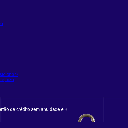
do
sicionar?
rejuízo
artão de crédito sem anuidade e +