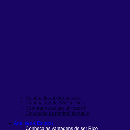
Planilha financeira pessoal
Planilha Tabela SAC x Price
Comprar ou alugar um carro?
Simulação de patrimônio futuro
Análises e Estudos
Conheça as vantagens de ser Rico