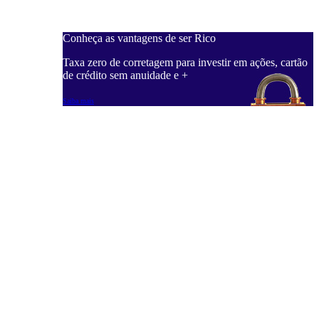
Conheça as vantagens de ser Rico
C
ações, cartão
Taxa zero de corretagem para investir em ações, cartão
T
de crédito sem anuidade e +
d
Saiba mais
S