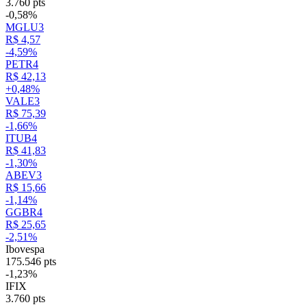
3.760 pts
-0,58%
MGLU3
R$ 4,57
-4,59%
PETR4
R$ 42,13
+0,48%
VALE3
R$ 75,39
-1,66%
ITUB4
R$ 41,83
-1,30%
ABEV3
R$ 15,66
-1,14%
GGBR4
R$ 25,65
-2,51%
Ibovespa
175.546 pts
-1,23%
IFIX
3.760 pts