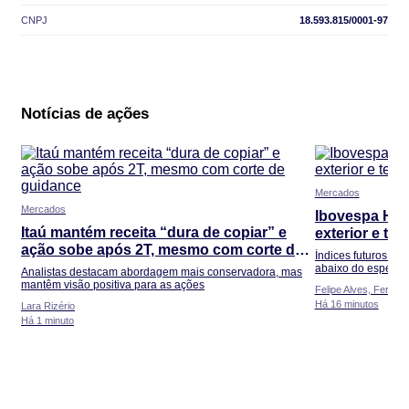
CNPJ
18.593.815/0001-97
Notícias de ações
Mercados
Mercados
Ibovespa Hoj
Itaú mantém receita “dura de copiar” e
exterior e ten
ação sobe após 2T, mesmo com corte de
pontos
Índices futuros d
guidance
abaixo do esperad
Analistas destacam abordagem mais conservadora, mas
mantêm visão positiva para as ações
Felipe Alves, Fernan
Há 16 minutos
Lara Rizério
Há 1 minuto