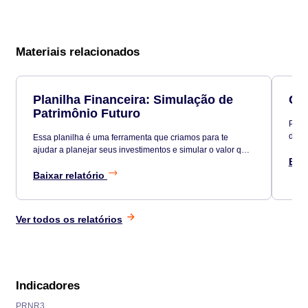
Materiais relacionados
Planilha Financeira: Simulação de
Car
Patrimônio Futuro
Para 
diver
Essa planilha é uma ferramenta que criamos para te
Vari
ajudar a planejar seus investimentos e simular o valor que
nome
Baix
terá no futuro, de acordo com seus investimentos, aportes
brasi
e tempo investidos.
Baixar relatório
cart
Ver todos os relatórios
Indicadores
PRNR3