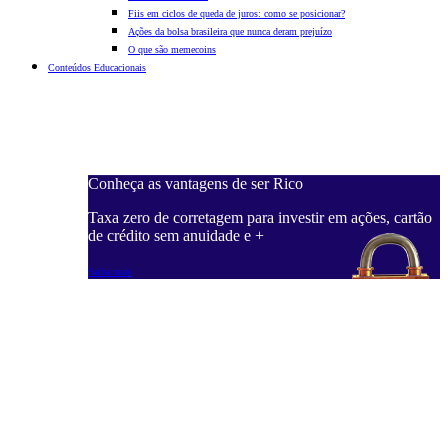
Fiis em ciclos de queda de juros: como se posicionar?
Ações da bolsa brasileira que nunca deram prejuízo
O que são memecoins
Conteúdos Educacionais
Conheça as vantagens de ser Rico
C
ações, cartão
Taxa zero de corretagem para investir em ações, cartão
T
de crédito sem anuidade e +
d
Saiba mais
S