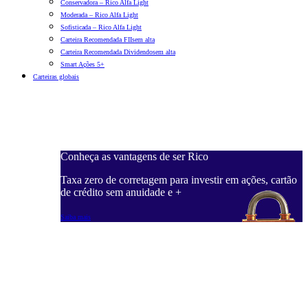
Conservadora – Rico Alfa Light
Moderada – Rico Alfa Light
Sofisticada – Rico Alfa Light
Carteira Recomendada FIIs
em alta
Carteira Recomendada Dividendos
em alta
Smart Ações 5+
Carteiras globais
Conheça as vantagens de ser Rico
C
ações, cartão
Taxa zero de corretagem para investir em ações, cartão
T
de crédito sem anuidade e +
d
Saiba mais
S