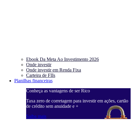
Ebook Da Meta Ao Investimento 2026
Onde investir
Onde investir em Renda Fixa
Carteira de FIIs
Planilhas financeiras
Conheça as vantagens de ser Rico
C
ações, cartão
Taxa zero de corretagem para investir em ações, cartão
T
de crédito sem anuidade e +
d
Saiba mais
S