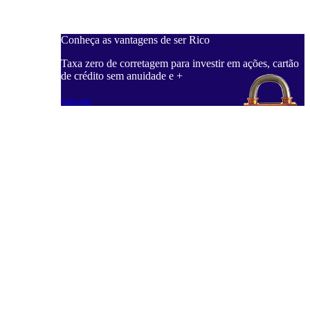
Conheça as vantagens de ser Rico
C
ações, cartão
Taxa zero de corretagem para investir em ações, cartão
T
de crédito sem anuidade e +
d
Saiba mais
S