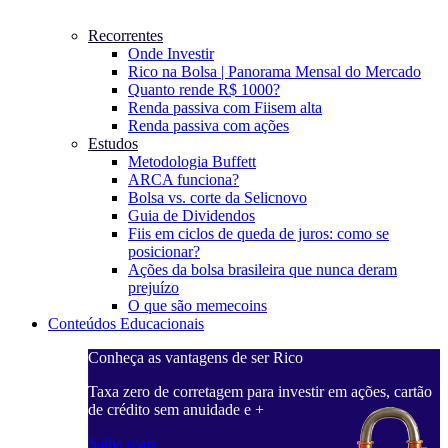
Recorrentes
Onde Investir
Rico na Bolsa | Panorama Mensal do Mercado
Quanto rende R$ 1000?
Renda passiva com Fiis
em alta
Renda passiva com ações
Estudos
Metodologia Buffett
ARCA funciona?
Bolsa vs. corte da Selic
novo
Guia de Dividendos
Fiis em ciclos de queda de juros: como se
posicionar?
Ações da bolsa brasileira que nunca deram
prejuízo
O que são memecoins
Conteúdos Educacionais
Conheça as vantagens de ser Rico
C
ações, cartão
Taxa zero de corretagem para investir em ações, cartão
T
de crédito sem anuidade e +
d
Saiba mais
S