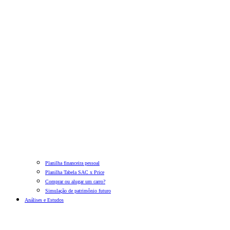
Planilha financeira pessoal
Planilha Tabela SAC x Price
Comprar ou alugar um carro?
Simulação de patrimônio futuro
Análises e Estudos