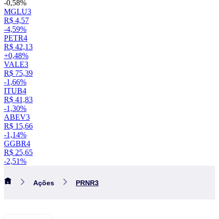
-0,58%
MGLU3
R$ 4,57
-4,59%
PETR4
R$ 42,13
+0,48%
VALE3
R$ 75,39
-1,66%
ITUB4
R$ 41,83
-1,30%
ABEV3
R$ 15,66
-1,14%
GGBR4
R$ 25,65
-2,51%
Ações
PRNR3