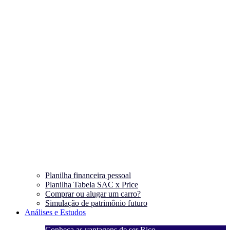
Planilha financeira pessoal
Planilha Tabela SAC x Price
Comprar ou alugar um carro?
Simulação de patrimônio futuro
Análises e Estudos
Conheça as vantagens de ser Rico
C