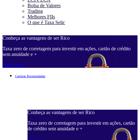
Bolsa de Valores
Trading
Melhores FIIs
O que é Taxa Selic
Conheça as vantagens de ser Rico
C
Taxa zero de corretagem para investir em ações, cartão de crédito
T
sem anuidade e +
s
Saiba mais
S
Carteiras Recomendadas
Conheça as vantagens de ser Rico
C
ações, cartão
Taxa zero de corretagem para investir em ações, cartão
T
de crédito sem anuidade e +
d
Saiba mais
S