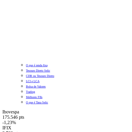
O que é renda fixa
Tesouro Direto Selic
CDB ou Tesouro Direto
LCI e LCA
Bolsa de Valores
Trading
Melhores FIIs
O que é Taxa Selic
Ibovespa
175.546 pts
-1,23%
IFIX