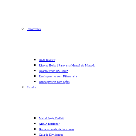
Recorrentes
Onde Investir
Rico na Bolsa | Panorama Mensal do Mercado
Quanto rende R$ 1000?
Renda passiva com Fiis
em alta
Renda passiva com ações
Estudos
Metodologia Buffett
ARCA funciona?
Bolsa vs. corte da Selic
novo
Guia de Dividendos