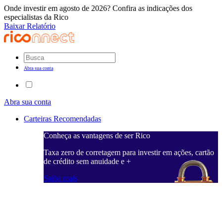
Onde investir em agosto de 2026? Confira as indicações dos
especialistas da Rico
Baixar Relatório
Abra sua conta
Abra sua conta
Carteiras Recomendadas
Conheça as vantagens de ser Rico
C
ações, cartão
Taxa zero de corretagem para investir em ações, cartão
T
de crédito sem anuidade e +
d
Saiba mais
S