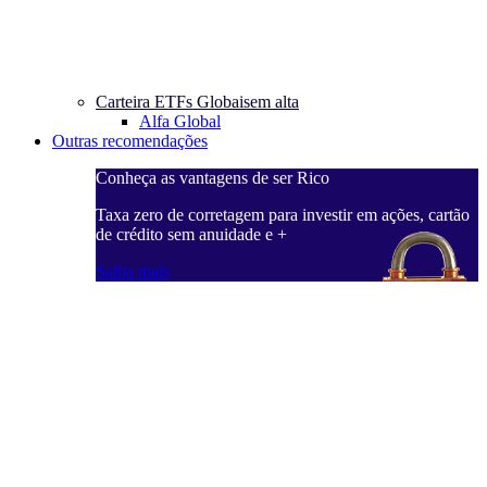
Carteira ETFs Globais
em alta
Alfa Global
Outras recomendações
Conheça as vantagens de ser Rico
C
ações, cartão
Taxa zero de corretagem para investir em ações, cartão
T
de crédito sem anuidade e +
d
Saiba mais
S