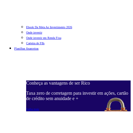
Ebook Da Meta Ao Investimento 2026
Onde investir
Onde investir em Renda Fixa
Carteira de FIIs
Planilhas financeiras
Conheça as vantagens de ser Rico
C
ações, cartão
Taxa zero de corretagem para investir em ações, cartão
T
de crédito sem anuidade e +
d
Saiba mais
S