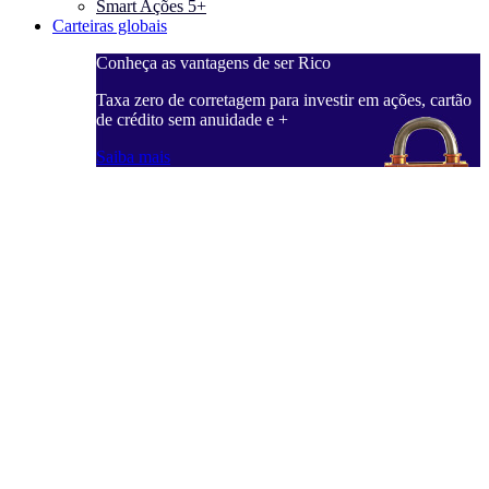
Smart Ações 5+
Carteiras globais
Conheça as vantagens de ser Rico
C
ações, cartão
Taxa zero de corretagem para investir em ações, cartão
T
de crédito sem anuidade e +
d
Saiba mais
S