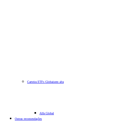
Carteira ETFs Globais
em alta
Alfa Global
Outras recomendações