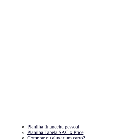
Planilha financeira pessoal
Planilha Tabela SAC x Price
Comprar ou alugar um carro?