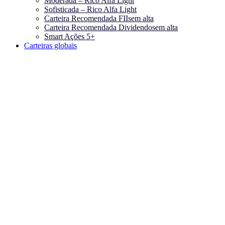
Moderada – Rico Alfa Light
Sofisticada – Rico Alfa Light
Carteira Recomendada FIIs
em alta
Carteira Recomendada Dividendos
em alta
Smart Ações 5+
Carteiras globais