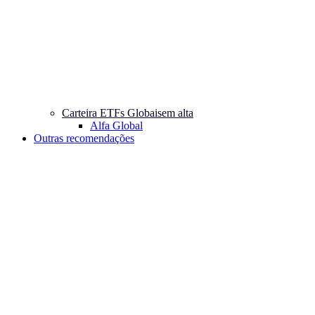
Carteira ETFs Globais
em alta
Alfa Global
Outras recomendações