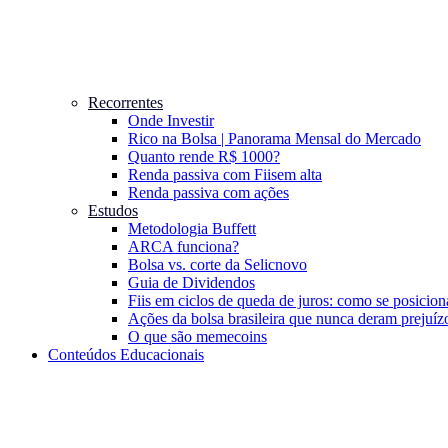
Recorrentes
Onde Investir
Rico na Bolsa | Panorama Mensal do Mercado
Quanto rende R$ 1000?
Renda passiva com Fiis
em alta
Renda passiva com ações
Estudos
Metodologia Buffett
ARCA funciona?
Bolsa vs. corte da Selic
novo
Guia de Dividendos
Fiis em ciclos de queda de juros: como se posicion
Ações da bolsa brasileira que nunca deram prejuíz
O que são memecoins
Conteúdos Educacionais