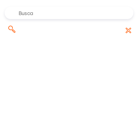
Onde investir em agosto de 2026? Confira as
Pesquisar
indicações dos especialistas da Rico
por:
Ações
EALT4
EALT4
EALT4
Atualizado em 08/08/2026 às 15h14
R$ 10,85